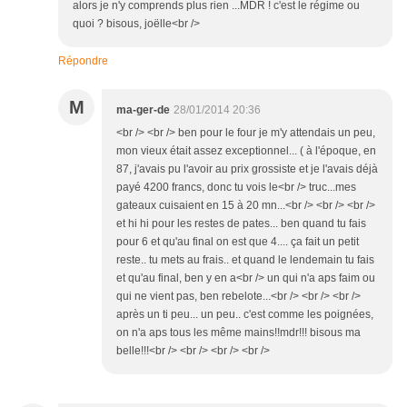
alors je n'y comprends plus rien ...MDR ! c'est le régime ou
quoi ? bisous, joëlle<br />
Répondre
M
ma-ger-de
28/01/2014 20:36
<br /> <br /> ben pour le four je m'y attendais un peu,
mon vieux était assez exceptionnel... ( à l'époque, en
87, j'avais pu l'avoir au prix grossiste et je l'avais déjà
payé 4200 francs, donc tu vois le<br /> truc...mes
gateaux cuisaient en 15 à 20 mn...<br /> <br /> <br />
et hi hi pour les restes de pates... ben quand tu fais
pour 6 et qu'au final on est que 4.... ça fait un petit
reste.. tu mets au frais.. et quand le lendemain tu fais
et qu'au final, ben y en a<br /> un qui n'a aps faim ou
qui ne vient pas, ben rebelote...<br /> <br /> <br />
après un ti peu... un peu.. c'est comme les poignées,
on n'a aps tous les même mains!!mdr!!! bisous ma
belle!!!<br /> <br /> <br /> <br />