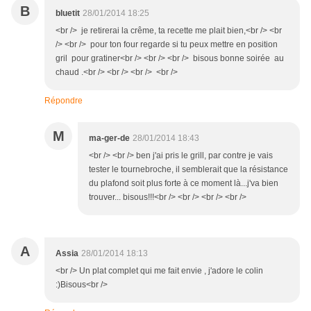
B
bluetit
28/01/2014 18:25
<br /> je retirerai la crême, ta recette me plait bien,<br /> <br
/> <br /> pour ton four regarde si tu peux mettre en position
gril pour gratiner<br /> <br /> <br /> bisous bonne soirée au
chaud .<br /> <br /> <br /> <br />
Répondre
M
ma-ger-de
28/01/2014 18:43
<br /> <br /> ben j'ai pris le grill, par contre je vais
tester le tournebroche, il semblerait que la résistance
du plafond soit plus forte à ce moment là...j'va bien
trouver... bisous!!!<br /> <br /> <br /> <br />
A
Assia
28/01/2014 18:13
<br /> Un plat complet qui me fait envie , j'adore le colin
:)Bisous<br />