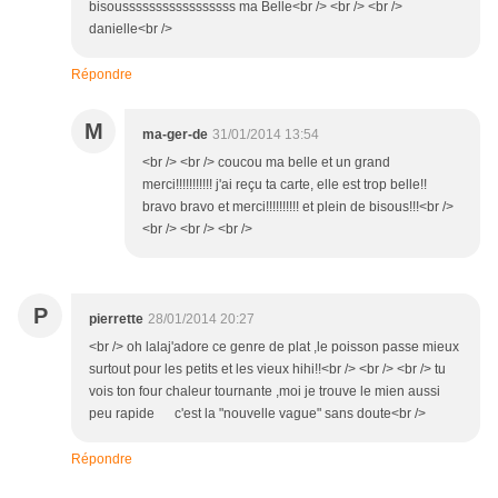
bisousssssssssssssssss ma Belle<br /> <br /> <br />
danielle<br />
Répondre
M
ma-ger-de
31/01/2014 13:54
<br /> <br /> coucou ma belle et un grand
merci!!!!!!!!!!! j'ai reçu ta carte, elle est trop belle!!
bravo bravo et merci!!!!!!!!!! et plein de bisous!!!<br />
<br /> <br /> <br />
P
pierrette
28/01/2014 20:27
<br /> oh lalaj'adore ce genre de plat ,le poisson passe mieux
surtout pour les petits et les vieux hihi!!<br /> <br /> <br /> tu
vois ton four chaleur tournante ,moi je trouve le mien aussi
peu rapide c'est la "nouvelle vague" sans doute<br />
Répondre