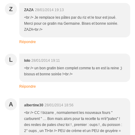
Z
ZAZA
28/01/2014 19:13
<br /> Je remplace les pâtes par du riz et le tour est joué.
Merci pour ce gratin ma Germaine. Bises et bonne soirée.
ZAZA<br />
Répondre
L
lolo
28/01/2014 19:11
<br /> un bon gratin bien complet comme tu en est la reine ;)
bisous et bonne soirée !<br />
Répondre
A
albertine30
28/01/2014 18:56
<br /> CC ! bizarre , normalement les nouveaux fours "
carburent " .... Bon mais alors pour ta recette tu m'é"pates" !
des restes de pates chez toi ! , premier : oups ! , du poisson :
2° oups , un TI<br /> PEU de crème et un PEU de gruyère =