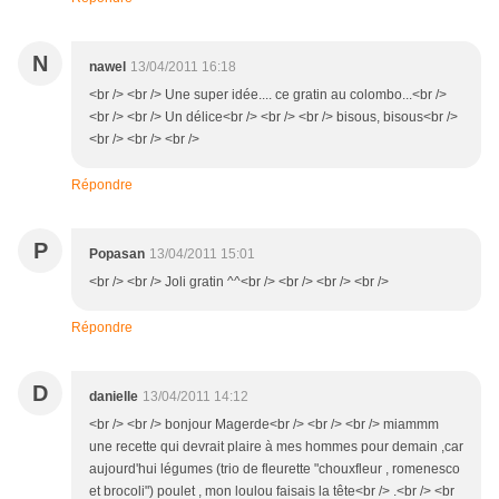
N
nawel
13/04/2011 16:18
<br /> <br /> Une super idée.... ce gratin au colombo...<br />
<br /> <br /> Un délice<br /> <br /> <br /> bisous, bisous<br />
<br /> <br /> <br />
Répondre
P
Popasan
13/04/2011 15:01
<br /> <br /> Joli gratin ^^<br /> <br /> <br /> <br />
Répondre
D
danielle
13/04/2011 14:12
<br /> <br /> bonjour Magerde<br /> <br /> <br /> miammm
une recette qui devrait plaire à mes hommes pour demain ,car
aujourd'hui légumes (trio de fleurette "chouxfleur , romenesco
et brocoli") poulet , mon loulou faisais la tête<br /> .<br /> <br