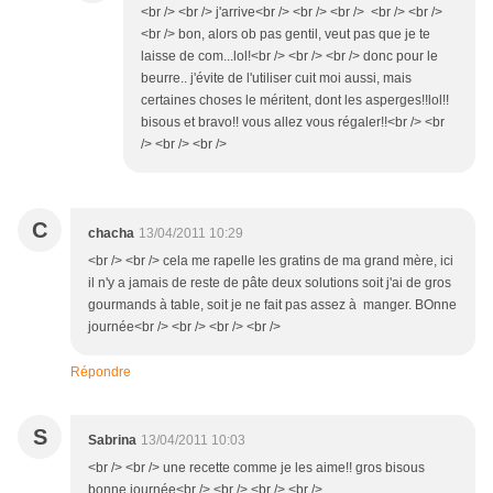
<br /> <br /> j'arrive<br /> <br /> <br /> <br /> <br />
<br /> bon, alors ob pas gentil, veut pas que je te
laisse de com...lol!<br /> <br /> <br /> donc pour le
beurre.. j'évite de l'utiliser cuit moi aussi, mais
certaines choses le méritent, dont les asperges!!lol!!
bisous et bravo!! vous allez vous régaler!!<br /> <br
/> <br /> <br />
C
chacha
13/04/2011 10:29
<br /> <br /> cela me rapelle les gratins de ma grand mère, ici
il n'y a jamais de reste de pâte deux solutions soit j'ai de gros
gourmands à table, soit je ne fait pas assez à manger. BOnne
journée<br /> <br /> <br /> <br />
Répondre
S
Sabrina
13/04/2011 10:03
<br /> <br /> une recette comme je les aime!! gros bisous
bonne journée<br /> <br /> <br /> <br />