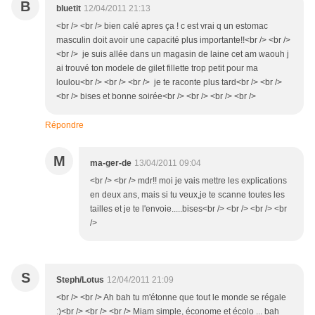
B
bluetit
12/04/2011 21:13
<br /> <br /> bien calé apres ça ! c est vrai q un estomac
masculin doit avoir une capacité plus importante!!<br /> <br />
<br /> je suis allée dans un magasin de laine cet am waouh j
ai trouvé ton modele de gilet fillette trop petit pour ma
loulou<br /> <br /> <br /> je te raconte plus tard<br /> <br />
<br /> bises et bonne soirée<br /> <br /> <br /> <br />
Répondre
M
ma-ger-de
13/04/2011 09:04
<br /> <br /> mdr!! moi je vais mettre les explications
en deux ans, mais si tu veux,je te scanne toutes les
tailles et je te l'envoie.....bises<br /> <br /> <br /> <br
/>
S
Steph/Lotus
12/04/2011 21:09
<br /> <br /> Ah bah tu m'étonne que tout le monde se régale
:)<br /> <br /> <br /> Miam simple, économe et écolo ... bah