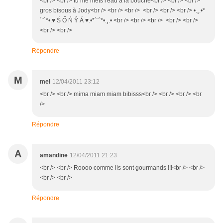
<br /> <br /> tu me mets l'eau à la bouche<br /> <br /> <br />
gros bisous à Jody<br /> <br /> <br /> <br /> <br /> <br /> •.¸.•*
´¨`*•.♥ Ś Ő Ń Ŷ Á ♥.•*´¨`*•.¸.• <br /> <br /> <br /> <br /> <br />
<br /> <br />
Répondre
M
mel
12/04/2011 23:12
<br /> <br /> mima miam miam bibisss<br /> <br /> <br /> <br
/>
Répondre
A
amandine
12/04/2011 21:23
<br /> <br /> Roooo comme ils sont gourmands !!!<br /> <br />
<br /> <br />
Répondre