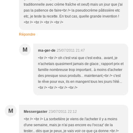
traditionnelle avec crème fraîche et oeuf) mais un jour que j'ai
pas la patience de faire<br /> la pseudocrème pâtissière etc
etc, je teste ta recette. En tout cas, quelle grande invention !
<br /> <br /> <br /> <br />
Répondre
M
ma-ger-de
25/07/2011 21:47
<br /> <br /> oh c'est vrai que c'est extra.. avant, je
n'achetais quasiment jamais de glace.; rapport prix et
famille nombreuse trop important.. à moins d'acheter
des presque sous produits... maintenant,<br /> c'est
le rêve pour eux, ils en mangent tous les jours l'été...
<br /> <br /> <br /> <br />
M
Messergaster
23/07/2011 22:12
<br /> <br /> La sorbetière je viens de l'acheter il y a moins
d'une semaine, mais je n'ai pas encore eu l'occaz' de la
tester... dès que je peux, je vais voir ce que ça donne.<br />