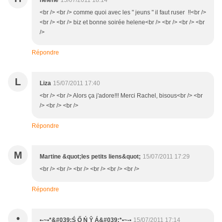
helene
15/07/2011 18:14
<br /> <br /> comme quoi avec les " jeuns " il faut ruser !!<br />
<br /> <br /> biz et bonne soirée helene<br /> <br /> <br /> <br
/>
Répondre
L
Liza
15/07/2011 17:40
<br /> <br /> Alors ça j'adore!!! Merci Rachel, bisous<br /> <br
/> <br /> <br />
Répondre
M
Martine &quot;les petits liens&quot;
15/07/2011 17:29
<br /> <br /> <br /> <br /> <br /> <br />
Répondre
•
•-~•*&#039;Ś Ő Ń Ŷ Á&#039;*•~-•
15/07/2011 17:14