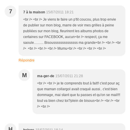
7
7 à la maison
15/07/2011 18:21
<br /> <br /> Je viens te faire un p'tit coucou, plus trop envie
de publier sur mon blog, marre de voir mes grilles à peine
publiées sur mon blog, fleurirent les albums photos de
certaines sur FACEBOOK, aucun<br /> respect, ça me
saoule........... Bisoussssssssssssss ma grande<br /> <br /> <br
/> <br /> <br /> <br /> Mumu<br /> <br /> <br /> <br />
Répondre
M
ma-ger-de
15/07/2011 21:28
<br /> <br /> je te comprends tout à fait!! c'est pour aç
que maman collargol avait craqué aussi.. c'est bien
dommage, mai stant que tu passes et qu'on se mail!!!
tout va bien chez toi?plein de bisous<br /> <br /> <br
/> <br />
H