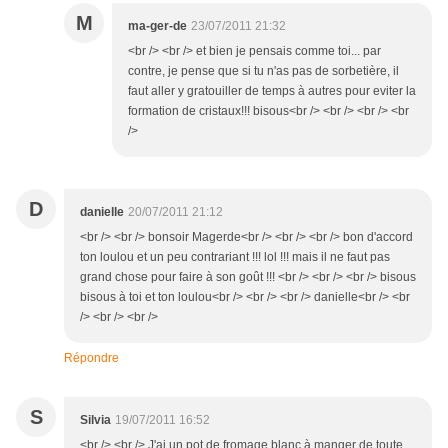
M
ma-ger-de
23/07/2011 21:32
<br /> <br /> et bien je pensais comme toi... par
contre, je pense que si tu n'as pas de sorbetière, il
faut aller y gratouiller de temps à autres pour eviter la
formation de cristaux!!! bisous<br /> <br /> <br /> <br
/>
D
danielle
20/07/2011 21:12
<br /> <br /> bonsoir Magerde<br /> <br /> <br /> bon d'accord
ton loulou et un peu contrariant !!! lol !!! mais il ne faut pas
grand chose pour faire à son goût !!! <br /> <br /> <br /> bisous
bisous à toi et ton loulou<br /> <br /> <br /> danielle<br /> <br
/> <br /> <br />
Répondre
S
Silvia
19/07/2011 16:52
<br /> <br /> J'ai un pot de fromage blanc à manger de toute