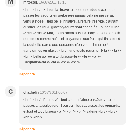
M
mitokola
16/07/2011 18:13
<br /> <br /> Et bien là, bravo tu as eu une idée excellente !!!
passer les yaourts en sorbetière jamais cela ne me serait
venu à l'idée... très belle initiative, à refaire très vite, d'autant
qu'ainsi les<br /> glaces/yaourts sont congelés... super !!!<br
/> <br /> <br /> Moi, je cris bravo aussi à Jody puisque c'est là
que tout a commencé !! et les yaourts aux fruits qui finissent à
la poubelle parce que personne n'en veut... imagine !!
transformés en glace...<br /> une totale réussite !!!<br /> <br />
<br /> belle soirée à toi, bisous<br /> <br /> <br />
Jacqueline<br /> <br /> <br /> <br />
Répondre
C
chathelin
16/07/2011 00:07
<br /> <br /> j'ai trouvé ! tout ce qui n'aime pas Jordy , tu le
passes à la sorbetière !!! oui oui , les saucisses, les épinards,
et tout et tout bisous <br /> <br /> <br /> valérie <br /> <br />
<br /> <br />
Répondre