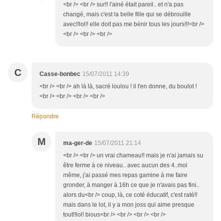
<br /> <br /> sur!! l'ainé était pareil.. et n'a pas
changé, mais c'est la belle fille qui se débrouille
avec!!lol!! elle doit pas me bénir tous les jours!!!<br />
<br /> <br /> <br />
C
Casse-bonbec
15/07/2011 14:39
<br /> <br /> ah là là, sacré loulou ! il t'en donne, du boulot !
<br /> <br /> <br /> <br />
Répondre
M
ma-ger-de
15/07/2011 21:14
<br /> <br /> un vrai chameau!! mais je n'ai jamais su
être ferme à ce niveau.. avec aucun des 4..moi
même, j'ai passé mes repas gamine à me faire
gronder, à manger à 16h ce que je n'avais pas fini..
alors du<br /> coup, là, ce coté éducatif, c'est raté!!
mais dans le lot, il y a mon joss qui aime presque
tout!!lol! bious<br /> <br /> <br /> <br />