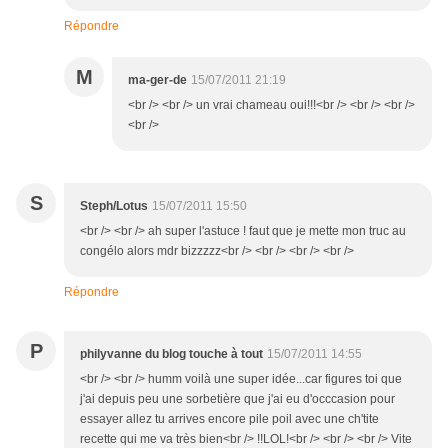
Répondre
M
ma-ger-de
15/07/2011 21:19
<br /> <br /> un vrai chameau oui!!!<br /> <br /> <br />
<br />
S
Steph/Lotus
15/07/2011 15:50
<br /> <br /> ah super l'astuce ! faut que je mette mon truc au
congélo alors mdr bizzzzz<br /> <br /> <br /> <br />
Répondre
P
philyvanne du blog touche à tout
15/07/2011 14:55
<br /> <br /> humm voilà une super idée...car figures toi que
j'ai depuis peu une sorbetière que j'ai eu d'occcasion pour
essayer allez tu arrives encore pile poil avec une ch'tite
recette qui me va très bien<br /> !!LOL!<br /> <br /> <br /> Vite