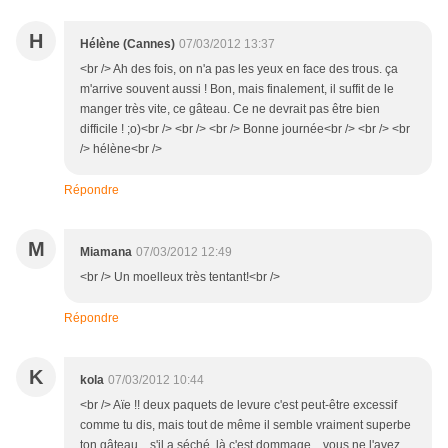
H
Hélène (Cannes)
07/03/2012 13:37
<br /> Ah des fois, on n'a pas les yeux en face des trous. ça
m'arrive souvent aussi ! Bon, mais finalement, il suffit de le
manger très vite, ce gâteau. Ce ne devrait pas être bien
difficile ! ;o)<br /> <br /> <br /> Bonne journée<br /> <br /> <br
/> hélène<br />
Répondre
M
Miamana
07/03/2012 12:49
<br /> Un moelleux très tentant!<br />
Répondre
K
kola
07/03/2012 10:44
<br /> Aïe !! deux paquets de levure c'est peut-être excessif
comme tu dis, mais tout de même il semble vraiment superbe
ton gâteau... s'il a séché, là c'est dommage... vous ne l'avez