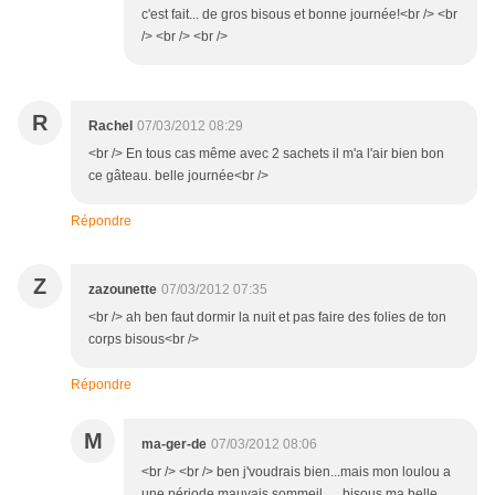
c'est fait... de gros bisous et bonne journée!<br /> <br
/> <br /> <br />
R
Rachel
07/03/2012 08:29
<br /> En tous cas même avec 2 sachets il m'a l'air bien bon
ce gâteau. belle journée<br />
Répondre
Z
zazounette
07/03/2012 07:35
<br /> ah ben faut dormir la nuit et pas faire des folies de ton
corps bisous<br />
Répondre
M
ma-ger-de
07/03/2012 08:06
<br /> <br /> ben j'voudrais bien...mais mon loulou a
une période mauvais sommeil..... bisous ma belle,