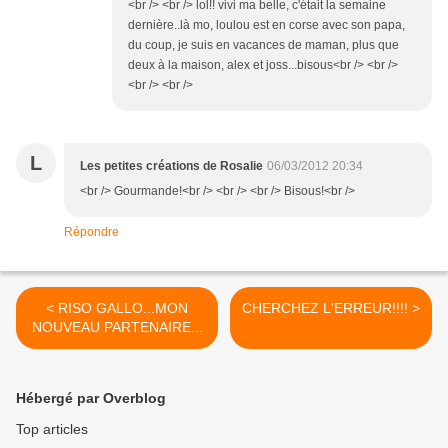
<br /> <br /> lol!! vivi ma belle, c'était la semaine
dernière..là mo, loulou est en corse avec son papa,
du coup, je suis en vacances de maman, plus que
deux à la maison, alex et joss...bisous<br /> <br />
<br /> <br />
L
Les petites créations de Rosalie
06/03/2012 20:34
<br /> Gourmande!<br /> <br /> <br /> Bisous!<br />
Répondre
< RISO GALLO...MON
CHERCHEZ L'ERREUR!!!! >
NOUVEAU PARTENAIRE...
Hébergé par Overblog
Top articles