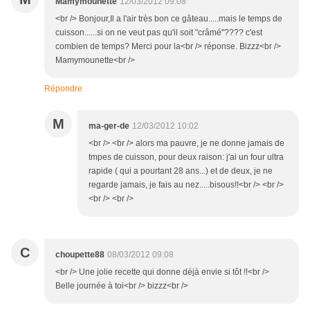
Mamymounette
12/03/2012 09:08
<br /> Bonjour,Il a l'air très bon ce gâteau.....mais le temps de
cuisson......si on ne veut pas qu'il soit "crâmé"???? c'est
combien de temps? Merci pour la<br /> réponse. Bizzz<br />
Mamymounette<br />
Répondre
M
ma-ger-de
12/03/2012 10:02
<br /> <br /> alors ma pauvre, je ne donne jamais de
tmpes de cuisson, pour deux raison: j'ai un four ultra
rapide ( qui a pourtant 28 ans...) et de deux, je ne
regarde jamais, je fais au nez.....bisous!!<br /> <br />
<br /> <br />
C
choupette88
08/03/2012 09:08
<br /> Une jolie recette qui donne déjà envie si tôt !!<br />
Belle journée à toi<br /> bizzz<br />