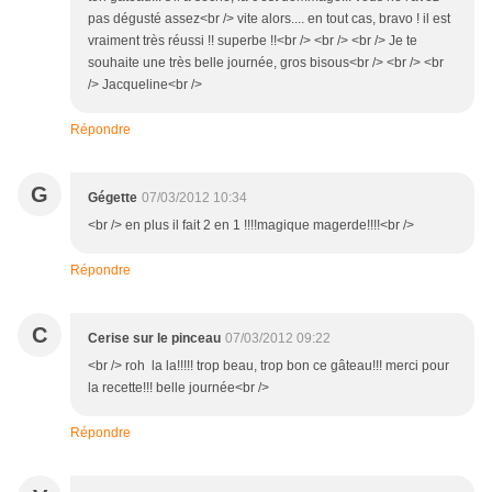
pas dégusté assez<br /> vite alors.... en tout cas, bravo ! il est
vraiment très réussi !! superbe !!<br /> <br /> <br /> Je te
souhaite une très belle journée, gros bisous<br /> <br /> <br
/> Jacqueline<br />
Répondre
G
Gégette
07/03/2012 10:34
<br /> en plus il fait 2 en 1 !!!!magique magerde!!!!<br />
Répondre
C
Cerise sur le pinceau
07/03/2012 09:22
<br /> roh la la!!!!! trop beau, trop bon ce gâteau!!! merci pour
la recette!!! belle journée<br />
Répondre