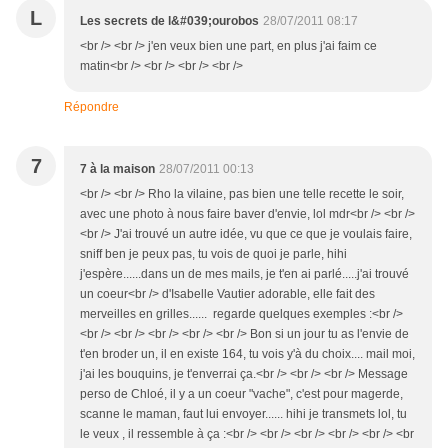
L
Les secrets de l&#039;ourobos
28/07/2011 08:17
<br /> <br /> j'en veux bien une part, en plus j'ai faim ce
matin<br /> <br /> <br /> <br />
Répondre
7
7 à la maison
28/07/2011 00:13
<br /> <br /> Rho la vilaine, pas bien une telle recette le soir,
avec une photo à nous faire baver d'envie, lol mdr<br /> <br />
<br /> J'ai trouvé un autre idée, vu que ce que je voulais faire,
sniff ben je peux pas, tu vois de quoi je parle, hihi
j'espère......dans un de mes mails, je t'en ai parlé.....j'ai trouvé
un coeur<br /> d'Isabelle Vautier adorable, elle fait des
merveilles en grilles...... regarde quelques exemples :<br />
<br /> <br /> <br /> <br /> <br /> Bon si un jour tu as l'envie de
t'en broder un, il en existe 164, tu vois y'à du choix.... mail moi,
j'ai les bouquins, je t'enverrai ça.<br /> <br /> <br /> Message
perso de Chloé, il y a un coeur "vache", c'est pour magerde,
scanne le maman, faut lui envoyer...... hihi je transmets lol, tu
le veux , il ressemble à ça :<br /> <br /> <br /> <br /> <br /> <br