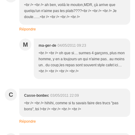
<br /> <br /> ah ben, voilà le mouton,MDR, çà arrive que
quelqu'un n'aime pas tes plats????<br /> <br /> <br /> Je
doute.......<br /> <br /> <br /> <br />
Répondre
M
ma-ger-de
04/05/2011 09:23
<br /> <br /> oh que si.... surmes 4 garçons, plus mon
homme, y en a toujours un qui n'aime pas.. au moins
un.. du coup,les repas sont souvent style cafet ici....
<br /> <br /> <br /> <br />
C
Casse-bonbec
03/05/2011 22:09
<br /> <br /> hihihi, comme si tu savais faire des trucs "pas
bons", toi !<br /> <br /> <br /> <br />
Répondre