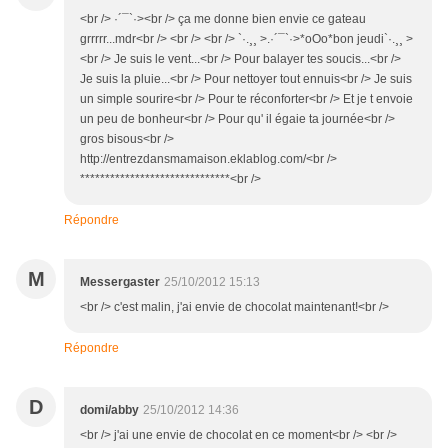
<br /> ·´¯`·><br /> ça me donne bien envie ce gateau
grrrrr...mdr<br /> <br /> <br /> `·.¸¸ >.·´¯`·>*oOo*bon jeudi`·.¸¸ >
<br /> Je suis le vent...<br /> Pour balayer tes soucis...<br />
Je suis la pluie...<br /> Pour nettoyer tout ennuis<br /> Je suis
un simple sourire<br /> Pour te réconforter<br /> Et je t envoie
un peu de bonheur<br /> Pour qu' il égaie ta journée<br />
gros bisous<br />
http://entrezdansmamaison.eklablog.com/<br />
******************************<br />
Répondre
M
Messergaster
25/10/2012 15:13
<br /> c'est malin, j'ai envie de chocolat maintenant!<br />
Répondre
D
domi/abby
25/10/2012 14:36
<br /> j'ai une envie de chocolat en ce moment<br /> <br />