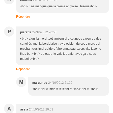
rando60
24/10/2012 21:42
<br /> il ne manque que la crème anglaise ..bisous<br />
Répondre
P
pierette
24/10/2012 20:58
<br /> alors là merci ,cet aprésmidi tricot nous avosn eu des
canellés ,moi la bordelaise ,ravie et bien du coup mercredi
prochainc'es tmoi quidois faire ungateau ,alors vite favori e
thop bon<br /> gateau.. je vais les caler avec çà bisous
mabelle<br />
Répondre
M
ma-ger-de
24/10/2012 21:10
<br /> <br /> mdr!!!!!!!!!!!!!<br /> <br /> <br /> <br />
A
assia
24/10/2012 20:53