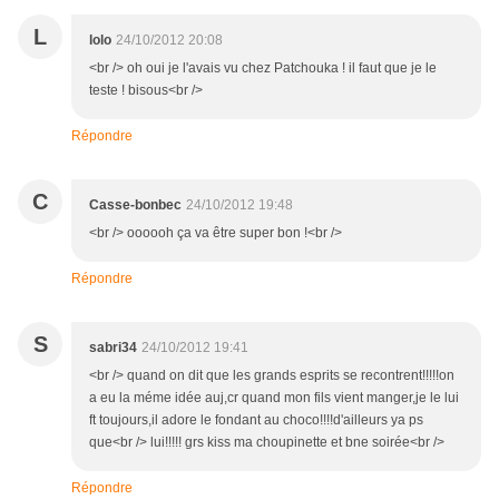
L
lolo
24/10/2012 20:08
<br /> oh oui je l'avais vu chez Patchouka ! il faut que je le
teste ! bisous<br />
Répondre
C
Casse-bonbec
24/10/2012 19:48
<br /> oooooh ça va être super bon !<br />
Répondre
S
sabri34
24/10/2012 19:41
<br /> quand on dit que les grands esprits se recontrent!!!!!on
a eu la méme idée auj,cr quand mon fils vient manger,je le lui
ft toujours,il adore le fondant au choco!!!!d'ailleurs ya ps
que<br /> lui!!!!! grs kiss ma choupinette et bne soirée<br />
Répondre