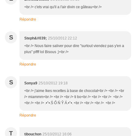
<br /> c'ets vrai qu'il a l'air divin ce gâteau<br />
Répondre
S
Steph&#039;
25/10/2012 22:12
<br /> Nous faire saliver pour dire "surtout viendez pas y'en a
plus" pffff lol Bisous ;)<br />
Répondre
S
Sonya9
25/10/2012 19:18
<br /> j'aime lkes recettes à base de chocolat<br /> <br /> <br
/> miammm<br /> <br /> <br /> ti bo<br /> <br /> <br /> <br />
<br /> <br /> .•°•.Ś Ő Ń Ŷ Á.•°•. <br /> <br /> <br /> <br />
Répondre
T
tibouchon
25/10/2012 16:06