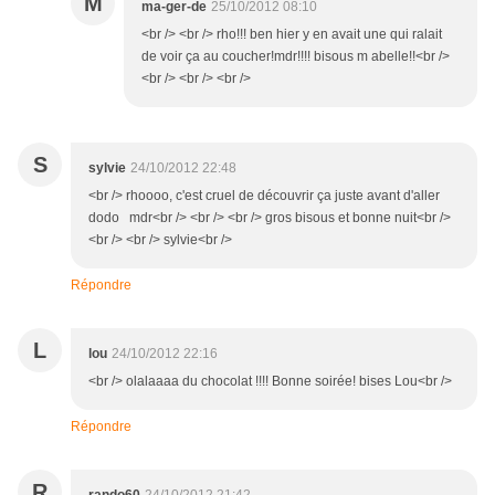
M
ma-ger-de
25/10/2012 08:10
<br /> <br /> rho!!! ben hier y en avait une qui ralait
de voir ça au coucher!mdr!!!! bisous m abelle!!<br />
<br /> <br /> <br />
S
sylvie
24/10/2012 22:48
<br /> rhoooo, c'est cruel de découvrir ça juste avant d'aller
dodo mdr<br /> <br /> <br /> gros bisous et bonne nuit<br />
<br /> <br /> sylvie<br />
Répondre
L
lou
24/10/2012 22:16
<br /> olalaaaa du chocolat !!!! Bonne soirée! bises Lou<br />
Répondre
R