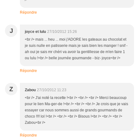
Répondre
J
joyce et lulu
27/10/2012 15:26
<br /> mais ... heu ... moi j'ADORE les gateaux au chocolat et
je suis nulle en patisserie mais je sais bien les manger ! snif -
ah oui je sais mr chéri va avoir la gentillesse de m'en faire 1
ou lulu !<br /> belle journée gourmande - biz- joyce<br />
Répondre
Z
Zabou
27/10/2012 11:23
<br /> J'ai noté la recette !<br /> <br /> <br /> Merci beaucoup
pour le lien Ma-ger-de !<br /> <br /> <br /> Je crois que je vais
essayer car nous sommes aussi de grands gourmands de
choco !!!! lol !<br /> <br /> <br /> Bisous !<br /> <br /> <br />
Zabou<br />
Répondre