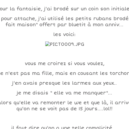
our la fantaisie, j'ai brodé sur un coin son initiale
 pour attache, j'ai utilisé les petits rubans brodé
fait maison" offert par bluetit à mon anniv...
les voici:
vous me croirez si vous voulez,
e n'est pas ma fille, mais en cousant les torcho
j'en avais presque les larmes aux yeux..
je me disais " elle va me manquer"...
alors qu'elle va remonter le we et que là, il arriv
qu'on ne se voit pas de 15 jours....lol!!
il faut dire qu'on a une telle complicité....