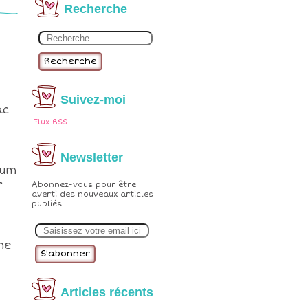
Recherche
Recherche
Suivez-moi
ac
Flux RSS
Newsletter
mum
r
Abonnez-vous pour être
averti des nouveaux articles
publiés.
E
m
a
ne
i
l
Articles récents