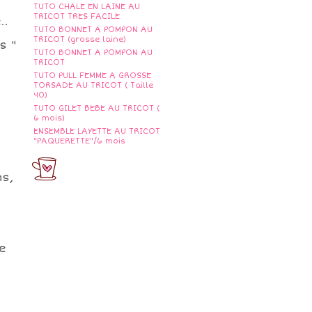
TUTO CHALE EN LAINE AU
TRICOT TRES FACILE
..
TUTO BONNET A POMPON AU
TRICOT (grosse laine)
s "
TUTO BONNET A POMPON AU
TRICOT
TUTO PULL FEMME A GROSSE
TORSADE AU TRICOT ( Taille
40)
TUTO GILET BEBE AU TRICOT (
6 mois)
ENSEMBLE LAYETTE AU TRICOT
"PAQUERETTE"/6 mois
ns,
e