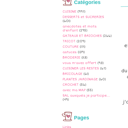
Catégories
CUISINE
(997)
DESSERTS et SUCRERIES
(601)
anecdotes et mots
d'enfant
(295)
GATEAUX ET BRIOCHES
(266)
TRICOT
(209)
e
COUTURE
(171)
astuces
(139)
BRODERIE
(113)
vous m'avez offert
(93)
CUISINER LES RESTES
(67)
du
BRICOLAGE
(61)
PLANTES JARDINAGE
(60)
CROCHET
(56)
avec ma MAP
(55)
SAL auxquels je participe....
(49)
j
Pages
Links