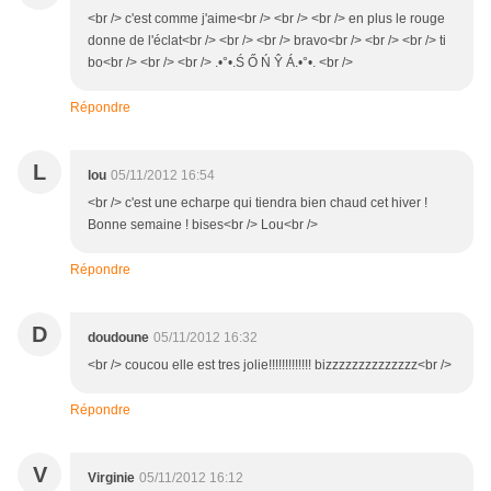
<br /> c'est comme j'aime<br /> <br /> <br /> en plus le rouge
donne de l'éclat<br /> <br /> <br /> bravo<br /> <br /> <br /> ti
bo<br /> <br /> <br /> .•°•.Ś Ő Ń Ŷ Á.•°•. <br />
Répondre
L
lou
05/11/2012 16:54
<br /> c'est une echarpe qui tiendra bien chaud cet hiver !
Bonne semaine ! bises<br /> Lou<br />
Répondre
D
doudoune
05/11/2012 16:32
<br /> coucou elle est tres jolie!!!!!!!!!!!!! bizzzzzzzzzzzzzz<br />
Répondre
V
Virginie
05/11/2012 16:12