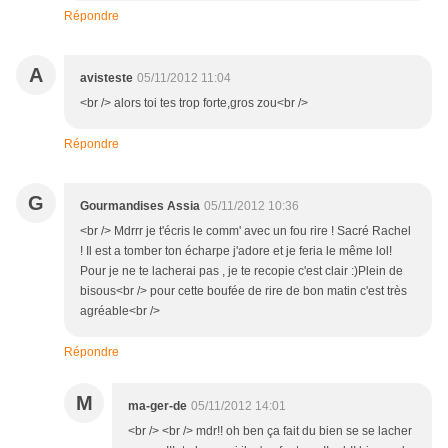
Répondre
A
avisteste
05/11/2012 11:04
<br /> alors toi tes trop forte,gros zou<br />
Répondre
G
Gourmandises Assia
05/11/2012 10:36
<br /> Mdrrr je t'écris le comm' avec un fou rire ! Sacré Rachel
! Il est a tomber ton écharpe j'adore et je feria le même lol!
Pour je ne te lacherai pas , je te recopie c'est clair :)Plein de
bisous<br /> pour cette boufée de rire de bon matin c'est très
agréable<br />
Répondre
M
ma-ger-de
05/11/2012 14:01
<br /> <br /> mdr!! oh ben ça fait du bien se se lacher