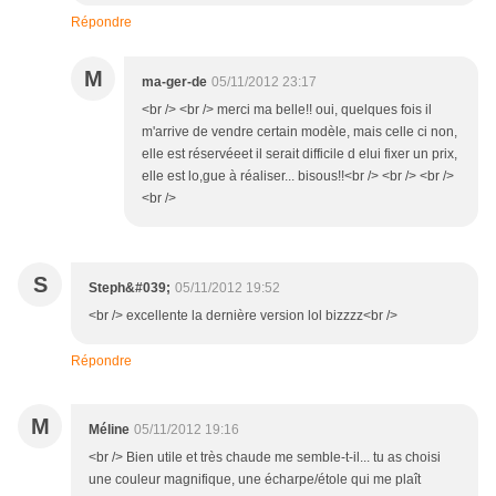
Répondre
M
ma-ger-de
05/11/2012 23:17
<br /> <br /> merci ma belle!! oui, quelques fois il
m'arrive de vendre certain modèle, mais celle ci non,
elle est réservéeet il serait difficile d elui fixer un prix,
elle est lo,gue à réaliser... bisous!!<br /> <br /> <br />
<br />
S
Steph&#039;
05/11/2012 19:52
<br /> excellente la dernière version lol bizzzz<br />
Répondre
M
Méline
05/11/2012 19:16
<br /> Bien utile et très chaude me semble-t-il... tu as choisi
une couleur magnifique, une écharpe/étole qui me plaît