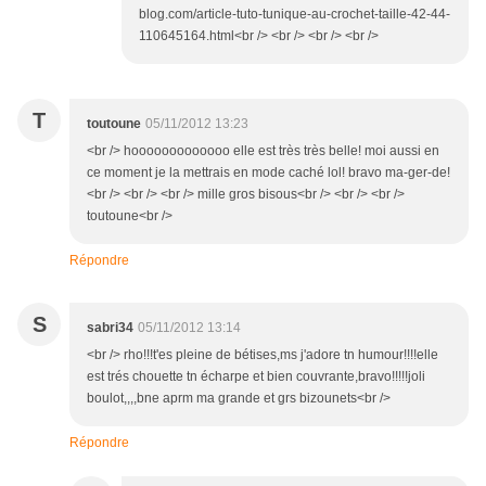
blog.com/article-tuto-tunique-au-crochet-taille-42-44-
110645164.html<br /> <br /> <br /> <br />
T
toutoune
05/11/2012 13:23
<br /> hooooooooooooo elle est très très belle! moi aussi en
ce moment je la mettrais en mode caché lol! bravo ma-ger-de!
<br /> <br /> <br /> mille gros bisous<br /> <br /> <br />
toutoune<br />
Répondre
S
sabri34
05/11/2012 13:14
<br /> rho!!!t'es pleine de bétises,ms j'adore tn humour!!!!elle
est trés chouette tn écharpe et bien couvrante,bravo!!!!!joli
boulot,,,,bne aprm ma grande et grs bizounets<br />
Répondre