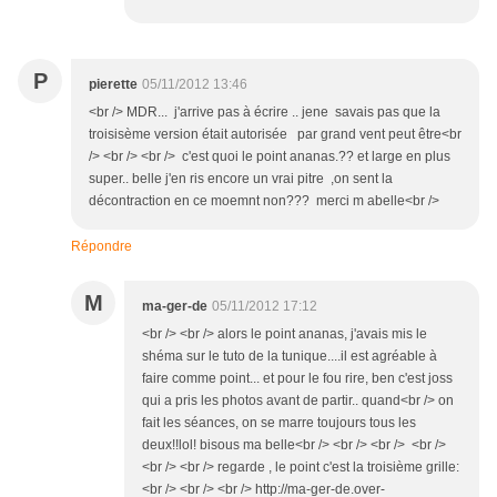
P
pierette
05/11/2012 13:46
<br /> MDR... j'arrive pas à écrire .. jene savais pas que la
troisisème version était autorisée par grand vent peut être<br
/> <br /> <br /> c'est quoi le point ananas.?? et large en plus
super.. belle j'en ris encore un vrai pitre ,on sent la
décontraction en ce moemnt non??? merci m abelle<br />
Répondre
M
ma-ger-de
05/11/2012 17:12
<br /> <br /> alors le point ananas, j'avais mis le
shéma sur le tuto de la tunique....il est agréable à
faire comme point... et pour le fou rire, ben c'est joss
qui a pris les photos avant de partir.. quand<br /> on
fait les séances, on se marre toujours tous les
deux!!lol! bisous ma belle<br /> <br /> <br /> <br />
<br /> <br /> regarde , le point c'est la troisième grille:
<br /> <br /> <br /> http://ma-ger-de.over-