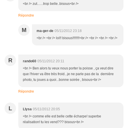
<br /> zut.......trop belle..bisous<br />
Répondre
M
ma-ger-de
05/11/2012 23:18
<br /> <br /> lol!! bisous!!!!!!!!<br /> <br /> <br /> <br />
R
rando60
05/11/2012 20:11
<br /> Ben alors tu veux nous porter la poisse , ça veut dire
que l'hiver va être très froid...je ne parle pas de la dernière
photo, tu joues a quoi...bonne soirée , bisous<br />
Répondre
L
Llysa
05/11/2012 20:05
<br /> comme elle est belle cette écharpe! superbe
réalisation! tu les vend??? bisous<br />