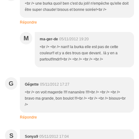
<br /> une burka quoi! ben c'est du joli! n'empèche qu'elle doit
être super chaude! bisous et bonne soirée!<br />
Répondre
M
ma-ger-de
05/11/2012 19:20
<br /> <br /> nan!! la burka elle est pas de cette
couleur!! et y a des trous que devant.. là y en a
partout!!mdr!!<br /> <br /> <br /> <br />
G
Gégette
05/11/2012 17:27
<br /> on voit magerde !!!! nananère !!!!<br /> <br /> <br />
bravo ma grande, bon boulot !!!<br /> <br /> <br /> bisous<br
/>
Répondre
S
Sonya9
05/11/2012 17:04