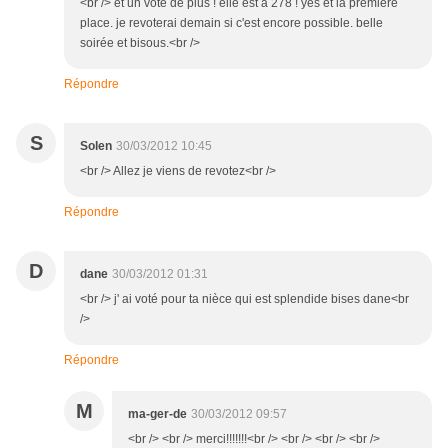
<br /> et un vote de plus ! elle est a 278 ! yes et la première
place. je revoterai demain si c'est encore possible. belle
soirée et bisous.<br />
Répondre
S
Solen
30/03/2012 10:45
<br /> Allez je viens de revotez<br />
Répondre
D
dane
30/03/2012 01:31
<br /> j' ai voté pour ta nièce qui est splendide bises dane<br
/>
Répondre
M
ma-ger-de
30/03/2012 09:57
<br /> <br /> merci!!!!!!!<br /> <br /> <br /> <br />