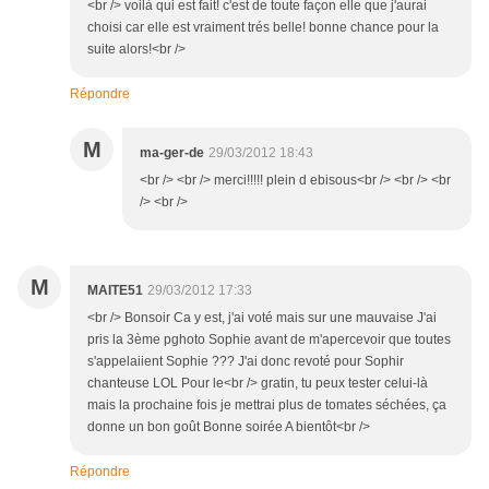
<br /> voilà qui est fait! c'est de toute façon elle que j'aurai
choisi car elle est vraiment trés belle! bonne chance pour la
suite alors!<br />
Répondre
M
ma-ger-de
29/03/2012 18:43
<br /> <br /> merci!!!!! plein d ebisous<br /> <br /> <br
/> <br />
M
MAITE51
29/03/2012 17:33
<br /> Bonsoir Ca y est, j'ai voté mais sur une mauvaise J'ai
pris la 3ème pghoto Sophie avant de m'apercevoir que toutes
s'appelaiient Sophie ??? J'ai donc revoté pour Sophir
chanteuse LOL Pour le<br /> gratin, tu peux tester celui-là
mais la prochaine fois je mettrai plus de tomates séchées, ça
donne un bon goût Bonne soirée A bientôt<br />
Répondre