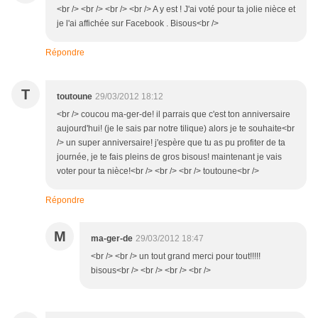
<br /> <br /> <br /> <br /> A y est ! J'ai voté pour ta jolie nièce et
je l'ai affichée sur Facebook . Bisous<br />
Répondre
T
toutoune
29/03/2012 18:12
<br /> coucou ma-ger-de! il parrais que c'est ton anniversaire
aujourd'hui! (je le sais par notre tilique) alors je te souhaite<br
/> un super anniversaire! j'espère que tu as pu profiter de ta
journée, je te fais pleins de gros bisous! maintenant je vais
voter pour ta nièce!<br /> <br /> <br /> toutoune<br />
Répondre
M
ma-ger-de
29/03/2012 18:47
<br /> <br /> un tout grand merci pour tout!!!!!
bisous<br /> <br /> <br /> <br />