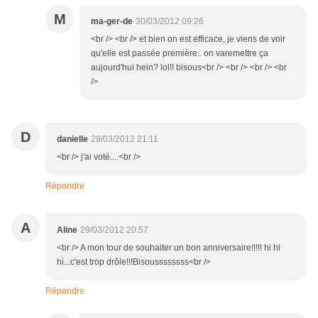
M
ma-ger-de
30/03/2012 09:26
<br /> <br /> et bien on est efficace, je viens de voir
qu'elle est passée première.. on varemettre ça
aujourd'hui hein? lol!! bisous<br /> <br /> <br /> <br
/>
D
danielle
29/03/2012 21:11
<br /> j'ai voté....<br />
Répondre
A
Aline
29/03/2012 20:57
<br /> A mon tour de souhaiter un bon anniversaire!!!!! hi hi
hi...c'est trop drôle!!!Bisoussssssss<br />
Répondre