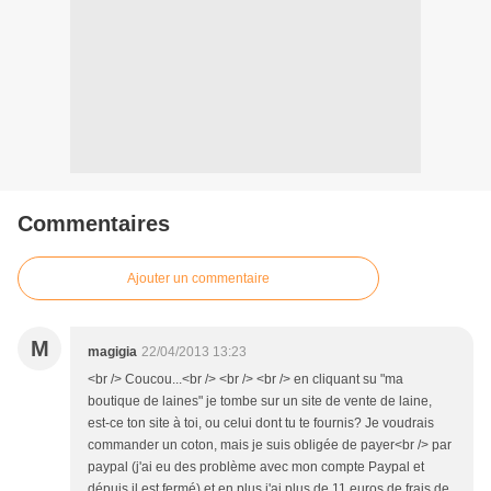
Commentaires
Ajouter un commentaire
M
magigia
22/04/2013 13:23
<br /> Coucou...<br /> <br /> <br /> en cliquant su "ma
boutique de laines" je tombe sur un site de vente de laine,
est-ce ton site à toi, ou celui dont tu te fournis? Je voudrais
commander un coton, mais je suis obligée de payer<br /> par
paypal (j'ai eu des problème avec mon compte Paypal et
dépuis il est fermé) et en plus j'ai plus de 11 euros de frais de