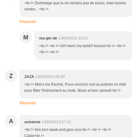
<br /> Dommage que tu ne vendes pas de tissus, mais bonne
ventes... <br />
Répondre
M
ma-ger-de
13/04/2013 19:10
<br /> <br /> lol!! merci ma belle!! bisous!<br /> <br />
<br /> <br />
Z
ZAZA
13/04/2013 08:39
<br /> Merci ma Rachel, Poux ronchon sort sa potiche ce midi
pour fêter l'évènement au resto. Bises et bon samedi<br />
Répondre
A
avisteste
13/04/2013 07:41
<br /> très bon week-end,gros zou<br /> <br /> <br />
Claire<br />