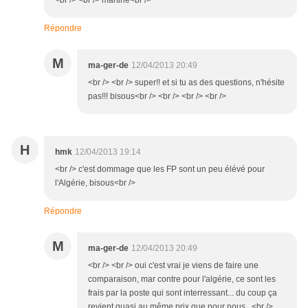
<br /> <br /> martine<br />
Répondre
M
ma-ger-de
12/04/2013 20:49
<br /> <br /> super!! et si tu as des questions, n'hésite
pas!!! bisous<br /> <br /> <br /> <br />
H
hmk
12/04/2013 19:14
<br /> c'est dommage que les FP sont un peu élévé pour
l'Algérie, bisous<br />
Répondre
M
ma-ger-de
12/04/2013 20:49
<br /> <br /> oui c'est vrai je viens de faire une
comparaison, mar contre pour l'algérie, ce sont les
frais par la poste qui sont interressant... du coup ça
revient quasi au même prix que pour nous...<br />