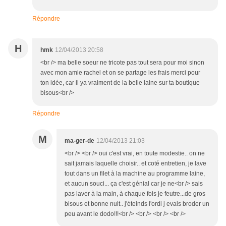
Répondre
H
hmk
12/04/2013 20:58
<br /> ma belle soeur ne tricote pas tout sera pour moi sinon
avec mon amie rachel et on se partage les frais merci pour
ton idée, car il ya vraiment de la belle laine sur ta boutique
bisous<br />
Répondre
M
ma-ger-de
12/04/2013 21:03
<br /> <br /> oui c'est vrai, en toute modestie.. on ne
sait jamais laquelle choisir.. et coté entretien, je lave
tout dans un filet à la machine au programme laine,
et aucun souci... ça c'est génial car je ne<br /> sais
pas laver à la main, à chaque fois je feutre...de gros
bisous et bonne nuit.. j'éteinds l'ordi j evais broder un
peu avant le dodo!!!<br /> <br /> <br /> <br />