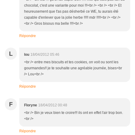
chocolat, c'est une variante pour moi !!!<br /> <br /> <br /> Et
heureusement que t'as pas désherbé ce WE, tu aurais été
capable d'enlever que la jolie herbe !!!!! mdr !!!!!<br /> <br />
<br /> Gros bisous ma belle !!!!<br />
Répondre
L
lou
18/04/2012 05:46
<br /> entre mes biscuits et tes cookies, on voit ou sont les
gourmandes!! je te souhaite une agréable journée, bises<br
/> Lou<br />
Répondre
F
Floryne
18/04/2012 00:48
<br /> Bin je veux bien te croire!!! ils ont en effet l'air trop bon.
<br />
Répondre