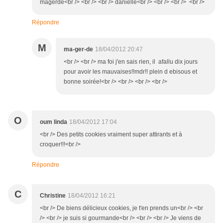
magerde<br /> <br /> <br /> danielle<br /> <br /> <br /> <br />
Répondre
M
ma-ger-de
18/04/2012 20:47
<br /> <br /> ma foi j'en sais rien, il afallu dix jours
pour avoir les mauvaises!!mdr!! plein d ebisous et
bonne soirée!<br /> <br /> <br /> <br />
O
oum linda
18/04/2012 17:04
<br /> Des petits cookies vraiment super attirants et à
croquer!!!<br />
Répondre
C
Christine
18/04/2012 16:21
<br /> De biens délicieux cookies, je t'en prends un<br /> <br
/> <br /> je suis si gourmande<br /> <br /> <br /> Je viens de