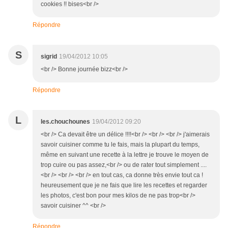
cookies !! bises<br />
Répondre
S
sigrid
19/04/2012 10:05
<br /> Bonne journée bizz<br />
Répondre
L
les.chouchounes
19/04/2012 09:20
<br /> Ca devait être un délice !!!!<br /> <br /> <br /> j'aimerais
savoir cuisiner comme tu le fais, mais la plupart du temps,
même en suivant une recette à la lettre je trouve le moyen de
trop cuire ou pas assez,<br /> ou de rater tout simplement ....
<br /> <br /> <br /> en tout cas, ca donne très envie tout ca !
heureusement que je ne fais que lire les recettes et regarder
les photos, c'est bon pour mes kilos de ne pas trop<br />
savoir cuisiner ^^ <br />
Répondre