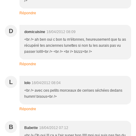
/>
Répondre
D
domicuisine
18/04/2012 08:09
<br /> ah ben oui c bon tu m'étonnes, heureusement que tu as
récupéré tes anciennes lunettes si non tu les aurais pas vu
passer lollll<br /> <br /> <br /> bizzz<br />
Répondre
L
lolo
18/04/2012 08:04
<br /> avec ces petits morceaux de cerises séchées dedans
humm! bisous<br />
Répondre
B
Babette
18/04/2012 07:12
<br /> Oh oui !!! ça a l'air super bon !!!!! moi qui suis pas fan du