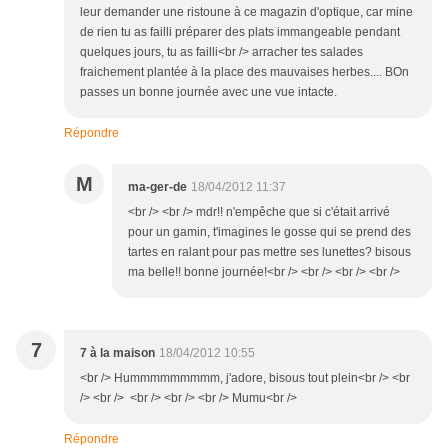
leur demander une ristoune à ce magazin d'optique, car mine
de rien tu as failli préparer des plats immangeable pendant
quelques jours, tu as failli<br /> arracher tes salades
fraichement plantée à la place des mauvaises herbes.... BOn
passes un bonne journée avec une vue intacte.
Répondre
M
ma-ger-de
18/04/2012 11:37
<br /> <br /> mdr!! n'empêche que si c'était arrivé
pour un gamin, t'imagines le gosse qui se prend des
tartes en ralant pour pas mettre ses lunettes? bisous
ma belle!! bonne journée!<br /> <br /> <br /> <br />
7
7 à la maison
18/04/2012 10:55
<br /> Hummmmmmmmm, j'adore, bisous tout plein<br /> <br
/> <br /> <br /> <br /> <br /> Mumu<br />
Répondre