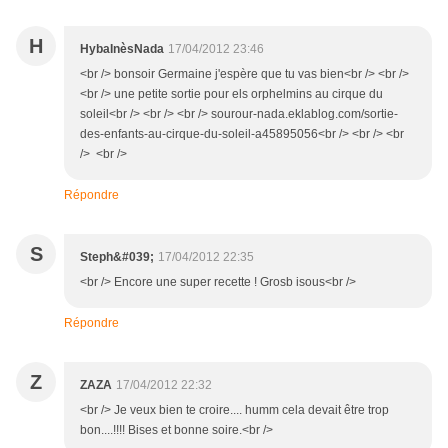
H
HybaInèsNada
17/04/2012 23:46
<br /> bonsoir Germaine j'espère que tu vas bien<br /> <br />
<br /> une petite sortie pour els orphelmins au cirque du
soleil<br /> <br /> <br /> sourour-nada.eklablog.com/sortie-
des-enfants-au-cirque-du-soleil-a45895056<br /> <br /> <br
/> <br />
Répondre
S
Steph&#039;
17/04/2012 22:35
<br /> Encore une super recette ! Grosb isous<br />
Répondre
Z
ZAZA
17/04/2012 22:32
<br /> Je veux bien te croire.... humm cela devait être trop
bon....!!!! Bises et bonne soire.<br />