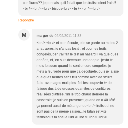
confitures?? je pensais qu'il fallait que les fruits soient frais!!!
<br /> <br /> <br /> bisous<br /> <br /> <br /> <br />
Répondre
M
ma-ger-de
05/05/2011 11:33
<br /> <br /> et bien écoute, elle se garde au moins 2
ans.. après, je n'ai pas testé.. et pour les fruits
congelés, ben j'ai fait le test au hasard il ya quelques
années, et j'en suis devenue une adepte: je<br />
mets le sucre quand ils sont encore congelés, je
mets à feu tiède pour que ça décolgèle, puis je laisse
quelques heures sans feu comme avec de sfruits
frais..avantages multiples: fini les coups<br /> de
fatigue dus à de grosses quantités de confitures
réalisées d'affilée..fini le trop chaud derrière la
casserole: je suis en provence, quand on a 40 l'été...
ça permet aussi de mélanger de<br /> fruits qui ne
sont pas de la même saison... le bilan est vite
fait!!bisous m abelle!!<br /> <br /> <br /> <br />