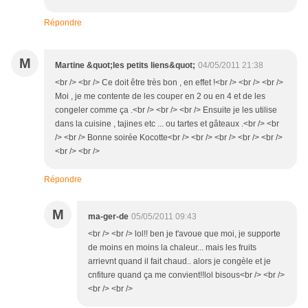
Répondre
M
Martine &quot;les petits liens&quot;
04/05/2011 21:38
<br /> <br /> Ce doit être très bon , en effet !<br /> <br /> <br />
Moi , je me contente de les couper en 2 ou en 4 et de les
congeler comme ça .<br /> <br /> <br /> Ensuite je les utilise
dans la cuisine , tajines etc ... ou tartes et gâteaux .<br /> <br
/> <br /> Bonne soirée Kocotte<br /> <br /> <br /> <br /> <br />
<br /> <br />
Répondre
M
ma-ger-de
05/05/2011 09:43
<br /> <br /> lol!! ben je t'avoue que moi, je supporte
de moins en moins la chaleur... mais les fruits
arrievnt quand il fait chaud.. alors je congèle et je
cnfiture quand ça me convient!!lol bisous<br /> <br />
<br /> <br />