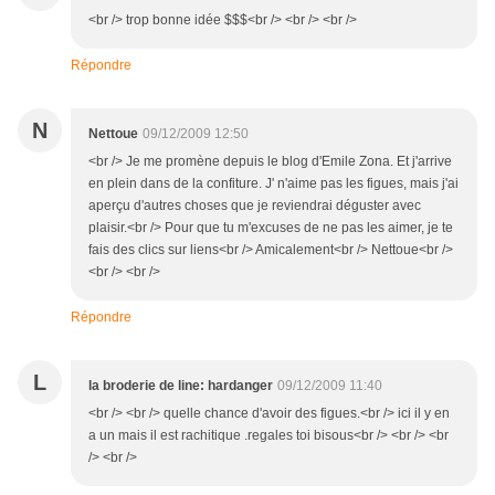
<br /> trop bonne idée $$$<br /> <br /> <br />
Répondre
N
Nettoue
09/12/2009 12:50
<br /> Je me promène depuis le blog d'Emile Zona. Et j'arrive
en plein dans de la confiture. J' n'aime pas les figues, mais j'ai
aperçu d'autres choses que je reviendrai déguster avec
plaisir.<br /> Pour que tu m'excuses de ne pas les aimer, je te
fais des clics sur liens<br /> Amicalement<br /> Nettoue<br />
<br /> <br />
Répondre
L
la broderie de line: hardanger
09/12/2009 11:40
<br /> <br /> quelle chance d'avoir des figues.<br /> ici il y en
a un mais il est rachitique .regales toi bisous<br /> <br /> <br
/> <br />