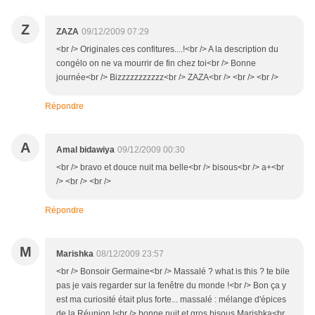
Z
ZAZA
09/12/2009 07:29
<br /> Originales ces confitures....!<br /> A la description du
congélo on ne va mourrir de fin chez toi<br /> Bonne
journée<br /> Bizzzzzzzzzzz<br /> ZAZA<br /> <br /> <br />
Répondre
A
Amal bidawiya
09/12/2009 00:30
<br /> bravo et douce nuit ma belle<br /> bisous<br /> a+<br
/> <br /> <br />
Répondre
M
Marishka
08/12/2009 23:57
<br /> Bonsoir Germaine<br /> Massalé ? what is this ? te bile
pas je vais regarder sur la fenêtre du monde !<br /> Bon ça y
est ma curiosité était plus forte... massalé : mélange d'épices
de la Réunion !<br /> bonne nuit et gros bisous Marishka<br