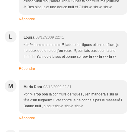
c'est divin!!! moi j'adore!<br /> Super ta confiture ma joli!!!<br
/> Des bisous et une douce nuit et C!!<br /> <br /> <br />
Répondre
L
Louiza
08/12/2009 22:41
<br /> hummmmmmmm:!! j'adore les figues et en confiture je
ne peux que dire oui j'en veux!!!!!, t'en fais pas pour la crte
hihihihi, j'ai rigolé.bises et bonne soirée<br /> <br /> <br />
Répondre
M
Maria Dora
08/12/2009 22:31
<br /> Trop bon la confiture de figues , j'en mangerais sur la
téte d'un teigneux ! Par contre je ne connais pas le massallé !
Bonne nuit , bisous<br /> <br /> <br />
Répondre