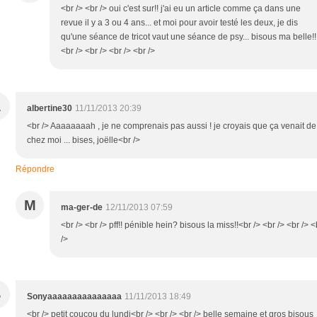
<br /> <br /> oui c'est sur!! j'ai eu un article comme ça dans une
revue il y a 3 ou 4 ans... et moi pour avoir testé les deux, je dis
qu'une séance de tricot vaut une séance de psy... bisous ma belle!!
<br /> <br /> <br /> <br />
A
albertine30
11/11/2013 20:39
<br /> Aaaaaaaah , je ne comprenais pas aussi ! je croyais que ça venait de
chez moi ... bises, joëlle<br />
Répondre
M
ma-ger-de
12/11/2013 07:59
<br /> <br /> pff!! pénible hein? bisous la miss!!<br /> <br /> <br /> <
/>
S
Sonyaaaaaaaaaaaaaaa
11/11/2013 18:49
<br /> petit coucou du lundi<br /> <br /> <br /> belle semaine et gros bisous