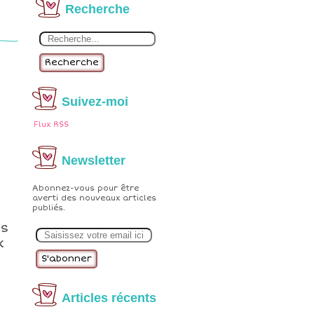
Recherche
Recherche
Suivez-moi
Flux RSS
Newsletter
Abonnez-vous pour être
averti des nouveaux articles
publiés.
es
E
m
x
a
i
l
Articles récents