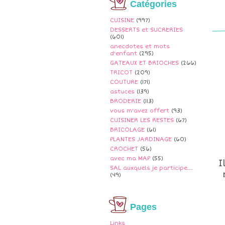
Catégories
CUISINE
(997)
DESSERTS et SUCRERIES
(601)
anecdotes et mots
d'enfant
(295)
GATEAUX ET BRIOCHES
(266)
TRICOT
(209)
COUTURE
(171)
astuces
(139)
BRODERIE
(113)
vous m'avez offert
(93)
CUISINER LES RESTES
(67)
BRICOLAGE
(61)
PLANTES JARDINAGE
(60)
CROCHET
(56)
avec ma MAP
(55)
I
SAL auxquels je participe....
(49)
Pages
Links