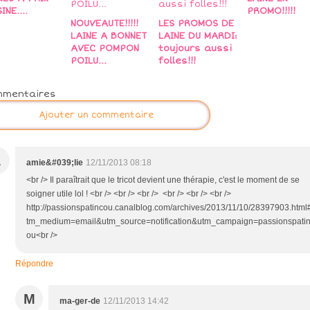
INE....
PROMO!!!!!
NOUVEAUTE!!!!!
LES PROMOS DE
LAINE A BONNET
LAINE DU MARDI:
AVEC POMPON
toujours aussi
POILU...
folles!!!
mmentaires
Ajouter un commentaire
A
amie&#039;lie
12/11/2013 08:18
<br /> Il paraîtrait que le tricot devient une thérapie, c'est le moment de se
soigner utile lol ! <br /> <br /> <br /> <br /> <br /> <br />
http://passionspatincou.canalblog.com/archives/2013/11/10/28397903.html
tm_medium=email&utm_source=notification&utm_campaign=passionspati
ou<br />
Répondre
M
ma-ger-de
12/11/2013 14:42