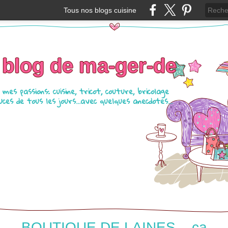
Tous nos blogs cuisine
 blog de ma-ger-de
mes passions: cuisine, tricot, couture, bricolage
ces de tous les jours...avec quelques anecdotes...
BOUTIQUE DE LAINES... ça