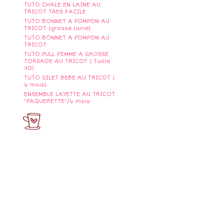
TUTO CHALE EN LAINE AU
TRICOT TRES FACILE
TUTO BONNET A POMPON AU
TRICOT (grosse laine)
TUTO BONNET A POMPON AU
TRICOT
TUTO PULL FEMME A GROSSE
TORSADE AU TRICOT ( Taille
40)
TUTO GILET BEBE AU TRICOT (
6 mois)
ENSEMBLE LAYETTE AU TRICOT
"PAQUERETTE"/6 mois