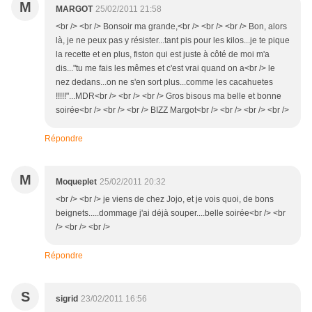
M
MARGOT
25/02/2011 21:58
<br /> <br /> Bonsoir ma grande,<br /> <br /> <br /> Bon, alors
là, je ne peux pas y résister...tant pis pour les kilos...je te pique
la recette et en plus, fiston qui est juste à côté de moi m'a
dis..."tu me fais les mêmes et c'est vrai quand on a<br /> le
nez dedans...on ne s'en sort plus...comme les cacahuetes
!!!!!"...MDR<br /> <br /> <br /> Gros bisous ma belle et bonne
soirée<br /> <br /> <br /> BIZZ Margot<br /> <br /> <br /> <br />
Répondre
M
Moqueplet
25/02/2011 20:32
<br /> <br /> je viens de chez Jojo, et je vois quoi, de bons
beignets.....dommage j'ai déjà souper....belle soirée<br /> <br
/> <br /> <br />
Répondre
S
sigrid
23/02/2011 16:56