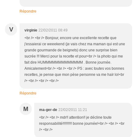
Répondre
V
virginie
22/02/2011 08:49
<br /> <br /> Bonjour, encore une excellente recette que
j'essaierai ce weeekend (je vais chez ma maman qui est une
grande gourmande de beignets) donc une surprise bien
sucrée !!! Merci pour la recette et pour<br /> la photo qui me
fait dire HUMMMMMMMMMMMMM . Bonne journée.
Amicalement<br /> <br /> <br /> PS : avec toutes vos bonnes
recettes, je pense que mon pèse personne va me haïr lol<br
/> <br /> <br /> <br />
Répondre
M
ma-ger-de
22/02/2011 11:21
<br /> <br /> mdr!! attention!! je décline toute
responsabilité!!!!!!!!!! bonne journée!<br /> <br /> <br
/> <br />