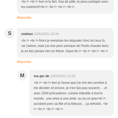
<br /> <br /> bon si tu fais trop de pâte, tu peux partager avec
les copines!!!<br /> <br /> <br /> <br />
Répondre
S
siobhan
22/02/2011 20:24
<br /> <br /> Alors je viendrais les déguster chez toi ceux là
car j'adore, mais j'ai une peur panique de l'huile chaude donc
je ne fais jamais rien en friture. Oups<br /> <br /> <br /> <br />
Répondre
M
ma-ger-de
22/02/2011 21:05
<br /> <br /> ben je t'avue que j'ai mis des années à
me décider, et encore, je n'en fais pas souvent..... et
avec 2500 précautions: cuisine interdite à tout le
monde.. une amie à une amie au eu un grav<br />
accident avec sa fille et la friteuse.... ça refroidit...<br
/> <br /> <br /> <br />