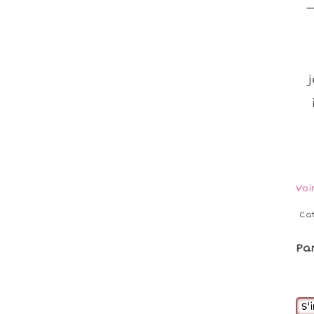
_
Voi
Ca
Pa
S'