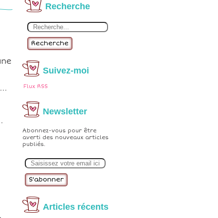
Recherche
Recherche
une
Suivez-moi
..
Flux RSS
Newsletter
.
Abonnez-vous pour être
averti des nouveaux articles
publiés.
E
m
a
i
l
Articles récents