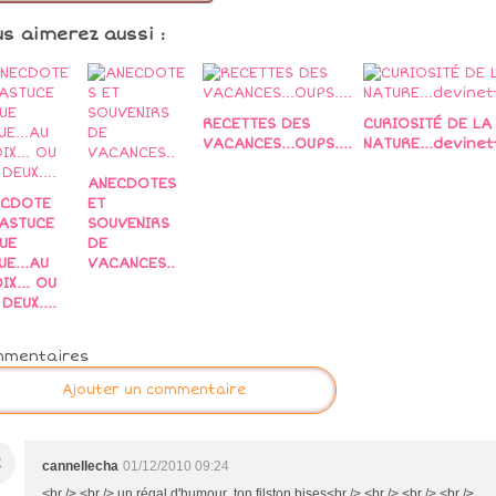
us aimerez aussi :
RECETTES DES
CURIOSITÉ DE LA
VACANCES...OUPS....
NATURE...devinett
ANECDOTES
ECDOTE
ET
ASTUCE
SOUVENIRS
UE
DE
UE...AU
VACANCES..
IX... OU
DEUX....
mmentaires
Ajouter un commentaire
C
cannellecha
01/12/2010 09:24
<br /> <br /> un régal d'humour ton filston bises<br /> <br /> <br /> <br />