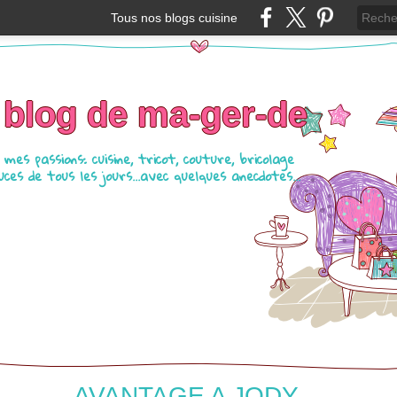
Tous nos blogs cuisine
 blog de ma-ger-de
mes passions: cuisine, tricot, couture, bricolage
ces de tous les jours...avec quelques anecdotes...
AVANTAGE A JODY....