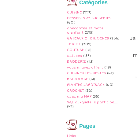
Catégories
CUISINE
(997)
DESSERTS et SUCRERIES
(601)
anecdotes et mots
d'enfant
(295)
Je
GATEAUX ET BRIOCHES
(266)
TRICOT
(209)
COUTURE
(171)
m
astuces
(139)
BRODERIE
(113)
vous m'avez offert
(93)
CUISINER LES RESTES
(67)
BRICOLAGE
(61)
PLANTES JARDINAGE
(60)
CROCHET
(56)
avec ma MAP
(55)
SAL auxquels je participe....
(49)
Pages
Links