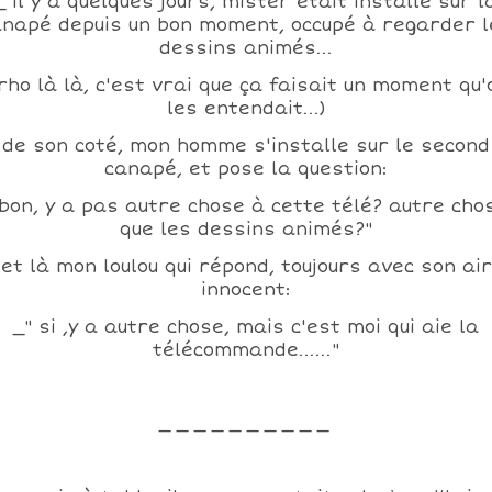
_ il y a quelques jours, mister était installé sur l
anapé depuis un bon moment, occupé à regarder l
dessins animés...
 rho là là, c'est vrai que ça faisait un moment qu'
les entendait...)
de son coté, mon homme s'installe sur le second
canapé, et pose la question:
 bon, y a pas autre chose à cette télé? autre cho
que les dessins animés?"
et là mon loulou qui répond, toujours avec son air
innocent:
_" si ,y a autre chose, mais c'est moi qui aie la
télécommande......"
_ _ _ _ _ _ _ _ _ _