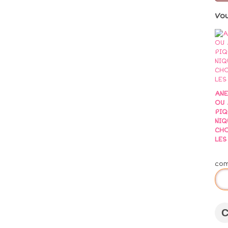
Vo
AN
OU 
PIQ
NIQ
CHO
LES 
co