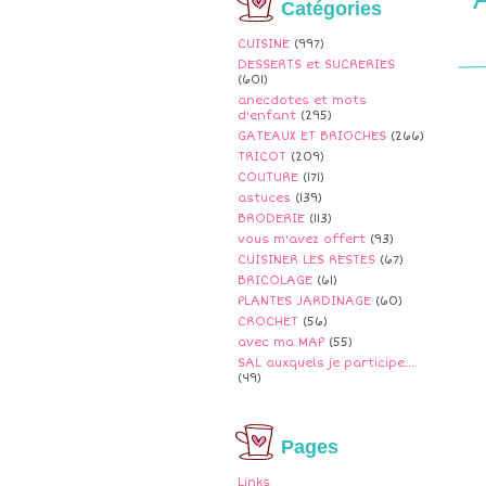
Catégories
CUISINE
(997)
DESSERTS et SUCRERIES
(601)
anecdotes et mots
d'enfant
(295)
GATEAUX ET BRIOCHES
(266)
TRICOT
(209)
COUTURE
(171)
astuces
(139)
BRODERIE
(113)
vous m'avez offert
(93)
CUISINER LES RESTES
(67)
BRICOLAGE
(61)
PLANTES JARDINAGE
(60)
CROCHET
(56)
avec ma MAP
(55)
SAL auxquels je participe....
(49)
Pages
Links