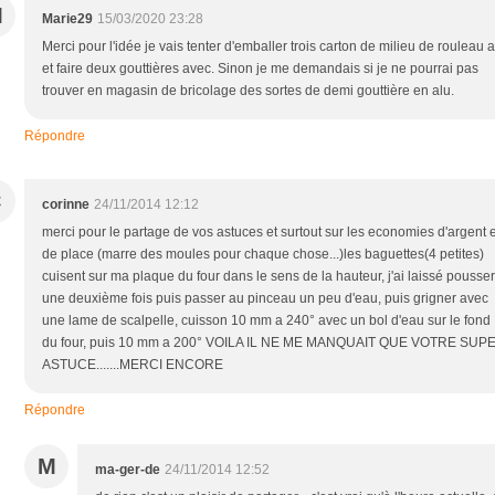
M
Marie29
15/03/2020 23:28
Merci pour l'idée je vais tenter d'emballer trois carton de milieu de rouleau a
et faire deux gouttières avec. Sinon je me demandais si je ne pourrai pas
trouver en magasin de bricolage des sortes de demi gouttière en alu.
Répondre
C
corinne
24/11/2014 12:12
merci pour le partage de vos astuces et surtout sur les economies d'argent e
de place (marre des moules pour chaque chose...)les baguettes(4 petites)
cuisent sur ma plaque du four dans le sens de la hauteur, j'ai laissé pousser
une deuxième fois puis passer au pinceau un peu d'eau, puis grigner avec
une lame de scalpelle, cuisson 10 mm a 240° avec un bol d'eau sur le fond
du four, puis 10 mm a 200° VOILA IL NE ME MANQUAIT QUE VOTRE SUP
ASTUCE.......MERCI ENCORE
Répondre
M
ma-ger-de
24/11/2014 12:52