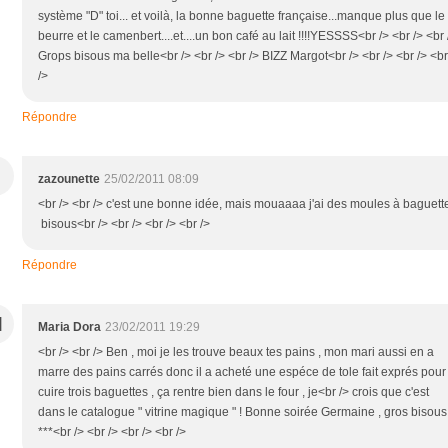
système "D" toi... et voilà, la bonne baguette française...manque plus que le
beurre et le camenbert....et....un bon café au lait !!!!YESSSS<br /> <br /> <br 
Grops bisous ma belle<br /> <br /> <br /> BIZZ Margot<br /> <br /> <br /> <br
/>
Répondre
zazounette
25/02/2011 08:09
<br /> <br /> c'est une bonne idée, mais mouaaaa j'ai des moules à baguett
bisous<br /> <br /> <br /> <br />
Répondre
M
Maria Dora
23/02/2011 19:29
<br /> <br /> Ben , moi je les trouve beaux tes pains , mon mari aussi en a
marre des pains carrés donc il a acheté une espéce de tole fait exprés pour
cuire trois baguettes , ça rentre bien dans le four , je<br /> crois que c'est
dans le catalogue " vitrine magique " ! Bonne soirée Germaine , gros bisous 
***<br /> <br /> <br /> <br />