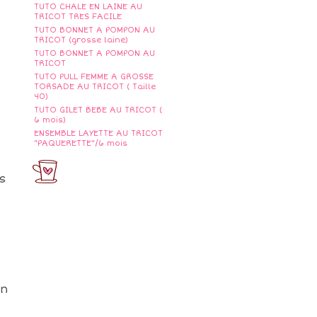
TUTO CHALE EN LAINE AU
TRICOT TRES FACILE
TUTO BONNET A POMPON AU
TRICOT (grosse laine)
TUTO BONNET A POMPON AU
TRICOT
TUTO PULL FEMME A GROSSE
TORSADE AU TRICOT ( Taille
40)
TUTO GILET BEBE AU TRICOT (
6 mois)
ENSEMBLE LAYETTE AU TRICOT
"PAQUERETTE"/6 mois
s
on