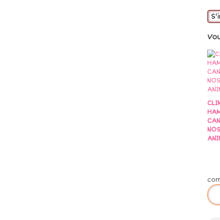
S'
Vo
CLI
HAM
CAN
NO
ANI
co