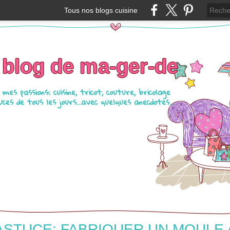
Tous nos blogs cuisine
 blog de ma-ger-de
mes passions: cuisine, tricot, couture, bricolage
ces de tous les jours...avec quelques anecdotes...
ASTUCE: FABRIQUER UN MOULE 