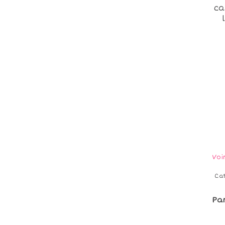
ca
Voi
Ca
Pa