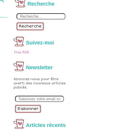
Recherche
Recherche
Suivez-moi
Flux RSS
Newsletter
Abonnez-vous pour être
averti des nouveaux articles
publiés.
E
m
a
i
l
Articles récents