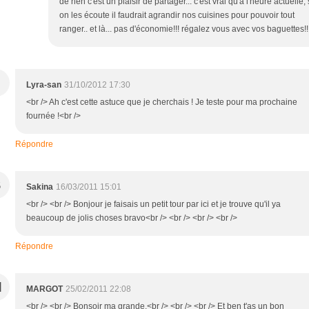
de rien c'est un plaisir de partager... c'est vrai qu'à l'heure actuelle, 
on les écoute il faudrait agrandir nos cuisines pour pouvoir tout
ranger.. et là... pas d'économie!!! régalez vous avec vos baguettes!!
Lyra-san
31/10/2012 17:30
<br /> Ah c'est cette astuce que je cherchais ! Je teste pour ma prochaine
fournée !<br />
Répondre
S
Sakina
16/03/2011 15:01
<br /> <br /> Bonjour je faisais un petit tour par ici et je trouve qu'il ya
beaucoup de jolis choses bravo<br /> <br /> <br /> <br />
Répondre
M
MARGOT
25/02/2011 22:08
<br /> <br /> Bonsoir ma grande,<br /> <br /> <br /> Et ben t'as un bon