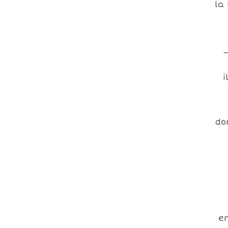
la 
i
do
en