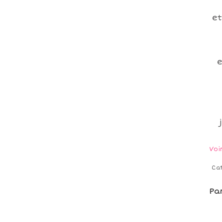
et
e
j
Voi
Ca
Pa