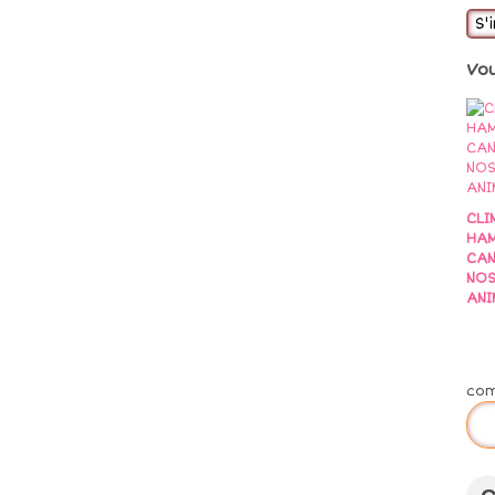
S'
Vo
CLI
HAM
CAN
NO
ANI
co