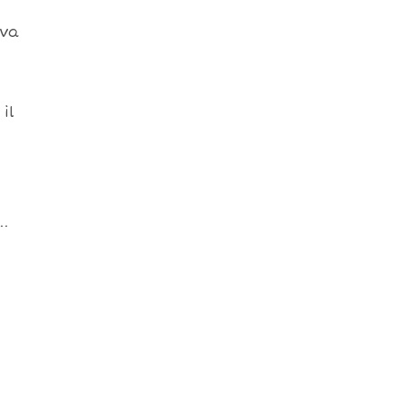
 va
il
..