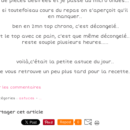
de pièces désirées et je passe au micro ondes...
 si toutefoisau cours du repas on s'aperçoit qu'il
en manquer..
ben en 2mn top chrono, c'est décongelé..
t le top avec ce pain, c'est que même décongelé.. 
reste souple plusieurs heures.....
voilà,c'était la petite astuce du jour..
e vous retrouve un peu plus tard pour la recette.
r les commentaires
tégories :
astuces
-
…
rtager cet article
Repost
0