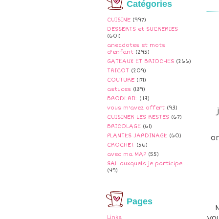
Catégories
CUISINE
(997)
DESSERTS et SUCRERIES
(601)
anecdotes et mots
d'enfant
(295)
GATEAUX ET BRIOCHES
(266)
TRICOT
(209)
COUTURE
(171)
astuces
(139)
BRODERIE
(113)
vous m'avez offert
(93)
CUISINER LES RESTES
(67)
BRICOLAGE
(61)
PLANTES JARDINAGE
(60)
o
CROCHET
(56)
avec ma MAP
(55)
SAL auxquels je participe....
(49)
Pages
vo
Links