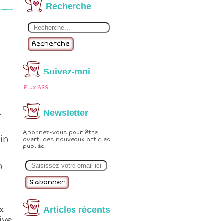
Recherche
Recherche
Suivez-moi
Flux RSS
,
Newsletter
Abonnez-vous pour être
in
averti des nouveaux articles
publiés.
E
n
m
a
i
l
x
Articles récents
ive