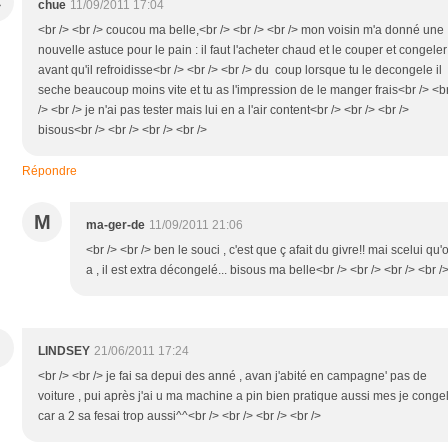
C
chue
11/09/2011 17:04
<br /> <br /> coucou ma belle,<br /> <br /> <br /> mon voisin m'a donné une
nouvelle astuce pour le pain : il faut l'acheter chaud et le couper et congeler
avant qu'il refroidisse<br /> <br /> <br /> du coup lorsque tu le decongele il
seche beaucoup moins vite et tu as l'impression de le manger frais<br /> <b
/> <br /> je n'ai pas tester mais lui en a l'air content<br /> <br /> <br />
bisous<br /> <br /> <br /> <br />
Répondre
M
ma-ger-de
11/09/2011 21:06
<br /> <br /> ben le souci , c'est que ç afait du givre!! mai scelui qu'
a , il est extra décongelé... bisous ma belle<br /> <br /> <br /> <br /
LINDSEY
21/06/2011 17:24
<br /> <br /> je fai sa depui des anné , avan j'abité en campagne' pas de
voiture , pui après j'ai u ma machine a pin bien pratique aussi mes je conge
car a 2 sa fesai trop aussi^^<br /> <br /> <br /> <br />