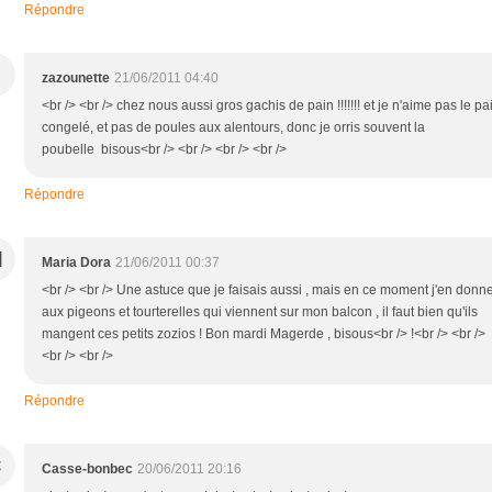
Répondre
zazounette
21/06/2011 04:40
<br /> <br /> chez nous aussi gros gachis de pain !!!!!!! et je n'aime pas le pa
congelé, et pas de poules aux alentours, donc je orris souvent la
poubelle bisous<br /> <br /> <br /> <br />
Répondre
M
Maria Dora
21/06/2011 00:37
<br /> <br /> Une astuce que je faisais aussi , mais en ce moment j'en donn
aux pigeons et tourterelles qui viennent sur mon balcon , il faut bien qu'ils
mangent ces petits zozios ! Bon mardi Magerde , bisous<br /> !<br /> <br />
<br /> <br />
Répondre
C
Casse-bonbec
20/06/2011 20:16