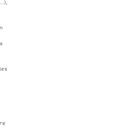
..),
n
es
les
bre