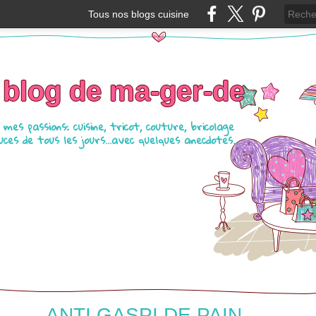
Tous nos blogs cuisine
 blog de ma-ger-de
mes passions: cuisine, tricot, couture, bricolage
ces de tous les jours...avec quelques anecdotes...
ANTI GASPI DE PAIN.....