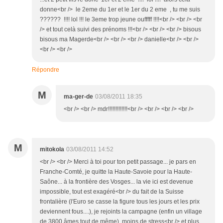
donne<br /> le 2eme du 1er et le 1er du 2 eme , tu me suis
?????? !!!! lol !!! le 3eme trop jeune oufffff !!!!<br /> <br /> <br
/> et tout celà suivi des prénoms !!!<br /> <br /> <br /> bisous
bisous ma Magerde<br /> <br /> <br /> danielle<br /> <br />
<br /> <br />
Répondre
M
ma-ger-de
03/08/2011 18:35
<br /> <br /> mdr!!!!!!!!!!!!!<br /> <br /> <br /> <br />
M
mitokola
03/08/2011 14:52
<br /> <br /> Merci à toi pour ton petit passage... je pars en
Franche-Comté, je quitte la Haute-Savoie pour la Haute-
Saône... à la frontière des Vosges... la vie ici est devenue
impossible, tout est exagéré<br /> du fait de la Suisse
frontalière (l'Euro se casse la figure tous les jours et les prix
deviennent fous....), je rejoints la campagne (enfin un village
de 3800 âmes tout de même), moins de stress<br /> et plus