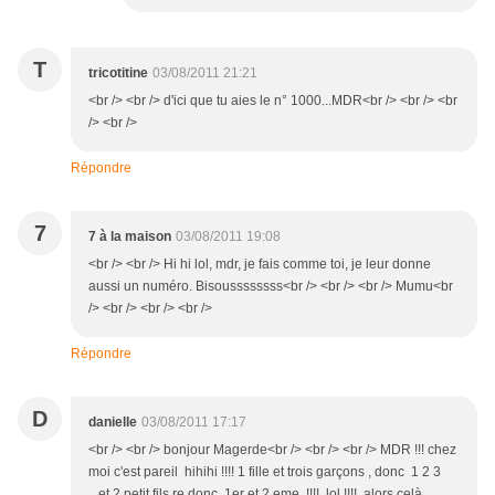
T
tricotitine
03/08/2011 21:21
<br /> <br /> d'ici que tu aies le n° 1000...MDR<br /> <br /> <br
/> <br />
Répondre
7
7 à la maison
03/08/2011 19:08
<br /> <br /> Hi hi lol, mdr, je fais comme toi, je leur donne
aussi un numéro. Bisoussssssss<br /> <br /> <br /> Mumu<br
/> <br /> <br /> <br />
Répondre
D
danielle
03/08/2011 17:17
<br /> <br /> bonjour Magerde<br /> <br /> <br /> MDR !!! chez
moi c'est pareil hihihi !!!! 1 fille et trois garçons , donc 1 2 3
...et 2 petit fils re donc 1er et 2 eme !!!! lol !!!! alors celà