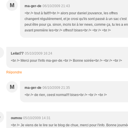
M
ma-ger-de
06/10/2009 21:43
<br /> tout à fait!!!<br /> alors pour daniel jouvance, les offres
changent régulièrement, et je crosi qu'ils sont passé à un sac c'est
peut être pour ça. sinon, incris toi à ler news, comme ça, tu les a en
avant première les<br /> offres!! bises<br /> <br /> <br />
Leilat77
05/10/2009 16:24
<br /> Merci pour l'info ma-ger-de.<br /> Bonne soirée<br /> <br /> <br />
Répondre
M
ma-ger-de
06/10/2009 21:35
<br /> de rien, ceest normal!!! bises<br /> <br /> <br />
O
oumou
05/10/2009 14:31
<br /> Je viens de le lire sur le blog de chue, merci pour l'info. Bonne journé