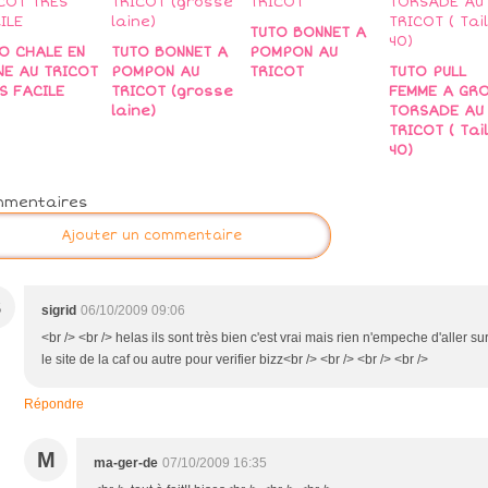
TUTO BONNET A
O CHALE EN
TUTO BONNET A
POMPON AU
NE AU TRICOT
POMPON AU
TRICOT
TUTO PULL
S FACILE
TRICOT (grosse
FEMME A GR
laine)
TORSADE AU
TRICOT ( Tail
40)
mmentaires
Ajouter un commentaire
S
sigrid
06/10/2009 09:06
<br /> <br /> helas ils sont très bien c'est vrai mais rien n'empeche d'aller su
le site de la caf ou autre pour verifier bizz<br /> <br /> <br /> <br />
Répondre
M
ma-ger-de
07/10/2009 16:35