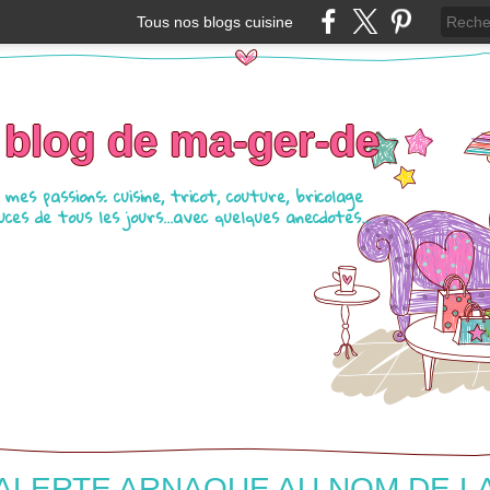
Tous nos blogs cuisine
 blog de ma-ger-de
mes passions: cuisine, tricot, couture, bricolage
ces de tous les jours...avec quelques anecdotes...
ALERTE ARNAQUE AU NOM DE L