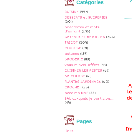
Catégories
CUISINE
(997)
DESSERTS et SUCRERIES
(601)
anecdotes et mots
d'enfant
(295)
GATEAUX ET BRIOCHES
(266)
TRICOT
(209)
COUTURE
(171)
astuces
(139)
BRODERIE
(113)
vous m'avez offert
(93)
CUISINER LES RESTES
(67)
BRICOLAGE
(61)
PLANTES JARDINAGE
(60)
A
CROCHET
(56)
l
avec ma MAP
(55)
d
SAL auxquels je participe....
(49)
Pages
In
Links