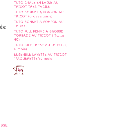
TUTO CHALE EN LAINE AU
TRICOT TRES FACILE
TUTO BONNET A POMPON AU
TRICOT (grosse laine)
TUTO BONNET A POMPON AU
TRICOT
sée
TUTO PULL FEMME A GROSSE
TORSADE AU TRICOT ( Taille
40)
TUTO GILET BEBE AU TRICOT (
6 mois)
ENSEMBLE LAYETTE AU TRICOT
"PAQUERETTE"/6 mois