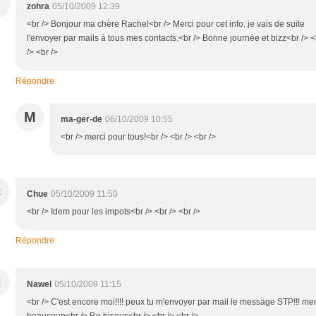
zohra
05/10/2009 12:39
<br /> Bonjour ma chère Rachel<br /> Merci pour cet info, je vais de suite
l'envoyer par mails à tous mes contacts.<br /> Bonne journée et bizz<br /> <
/> <br />
Répondre
M
ma-ger-de
06/10/2009 10:55
<br /> merci pour tous!<br /> <br /> <br />
C
Chue
05/10/2009 11:50
<br /> Idem pour les impots<br /> <br /> <br />
Répondre
N
Nawel
05/10/2009 11:15
<br /> C'est encore moi!!!! peux tu m'envoyer par mail le message STP!!! mer
beaucoup<br /> Re bisous<br /> <br /> <br />