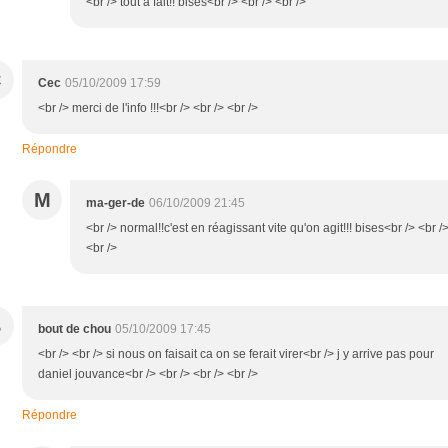
<br /> tout à fait!! bises<br /> <br /> <br />
C
Cec
05/10/2009 17:59
<br /> merci de l'info !!!<br /> <br /> <br />
Répondre
M
ma-ger-de
06/10/2009 21:45
<br /> normal!!c'est en réagissant vite qu'on agit!!! bises<br /> <br /
<br />
B
bout de chou
05/10/2009 17:45
<br /> <br /> si nous on faisait ca on se ferait virer<br /> j y arrive pas pour
daniel jouvance<br /> <br /> <br /> <br />
Répondre