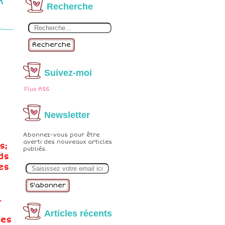
Recherche
Recherche
Suivez-moi
Flux RSS
Newsletter
Abonnez-vous pour être
averti des nouveaux articles
s;
publiés.
ds
E
es
m
a
i
l
.
Articles récents
ses