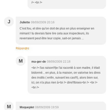
/> <br />
J
Juliette
08/09/2009 20:16
C'est fou, et dire qu'on doit de plus en plus enseigner en
mimant ! tu devrais faire lire cela aux inspecteurs, ils
reverraient peut être leur copie, sait-on jamais ...
Répondre
M
ma-ger-de
08/09/2009 22:18
<br /> t'as raison!!!je l'ai raconté à son maitre, il était
bidonné... en plus, à la maison, on valorise les dires
des instits ( enfin, suivant les cas!!!), alors bien sur,
ici, on n'a plus rien à<br /> dire!!!bises<br /> <br />
<br />
M
Moqueplet
08/09/2009 19:59