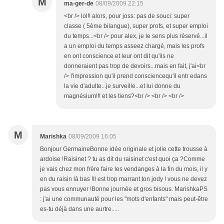
M
ma-ger-de
08/09/2009 22:15
<br /> lol!! alors, pour joss: pas de souci: super
classe ( 5ème bilangue), super profs, et super emploi
du temps...<br /> pour alex, je le sens plus réservé...il
a un emploi du temps asseez chargé, mais les profs
en ont conscience et leur ont dit qu'ils ne
donneraient pas trop de devoirs...mais en fait, j'ai<br
/> l'impression qu'il prend consciencequ'il entr edans
la vie d'adulte...je surveille...et lui donne du
magnésium!!! et les tiens?<br /> <br /> <br />
M
Marishka
08/09/2009 16:05
Bonjour GermaineBonne idée originale et jolie cette trousse à
ardoise !Raisinet ? tu as dit du raisinet c'est quoi ça ?Comme
je vais chez mon frère faire les vendanges à la fin du mois, il y
en du raisin là bas !Il est trop marrant ton jody ! vous ne devez
pas vous ennuyer !Bonne journée et gros bisous. MarishkaPS
: j'ai une communauté pour les "mots d'enfants" mais peut-être
es-tu déjà dans une aurtre.....