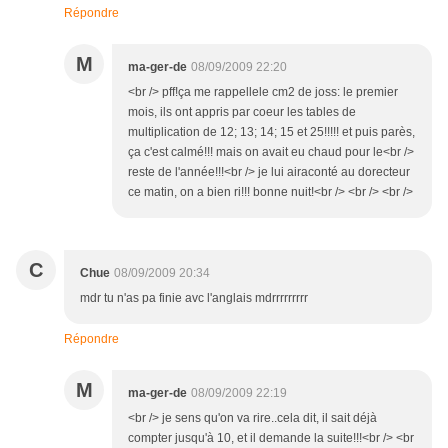
Répondre
M
ma-ger-de
08/09/2009 22:20
<br /> pff!ça me rappellele cm2 de joss: le premier
mois, ils ont appris par coeur les tables de
multiplication de 12; 13; 14; 15 et 25!!!!! et puis parès,
ça c'est calmé!!! mais on avait eu chaud pour le<br />
reste de l'année!!!<br /> je lui airaconté au dorecteur
ce matin, on a bien ri!!! bonne nuit!<br /> <br /> <br />
C
Chue
08/09/2009 20:34
mdr tu n'as pa finie avc l'anglais mdrrrrrrrrr
Répondre
M
ma-ger-de
08/09/2009 22:19
<br /> je sens qu'on va rire..cela dit, il sait déjà
compter jusqu'à 10, et il demande la suite!!!<br /> <br