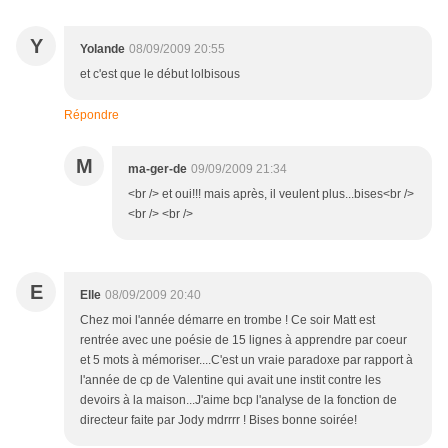
Y
Yolande
08/09/2009 20:55
et c'est que le début lolbisous
Répondre
M
ma-ger-de
09/09/2009 21:34
<br /> et oui!!! mais après, il veulent plus...bises<br />
<br /> <br />
E
Elle
08/09/2009 20:40
Chez moi l'année démarre en trombe ! Ce soir Matt est
rentrée avec une poésie de 15 lignes à apprendre par coeur
et 5 mots à mémoriser....C'est un vraie paradoxe par rapport à
l'année de cp de Valentine qui avait une instit contre les
devoirs à la maison...J'aime bcp l'analyse de la fonction de
directeur faite par Jody mdrrrr ! Bises bonne soirée!