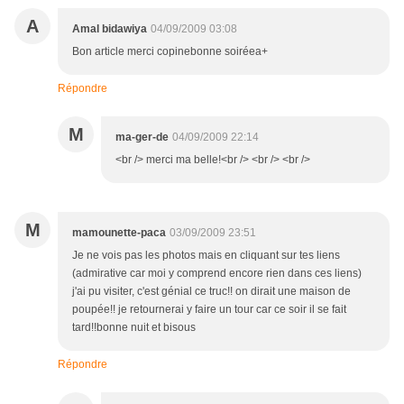
A
Amal bidawiya
04/09/2009 03:08
Bon article merci copinebonne soiréea+
Répondre
M
ma-ger-de
04/09/2009 22:14
<br /> merci ma belle!<br /> <br /> <br />
M
mamounette-paca
03/09/2009 23:51
Je ne vois pas les photos mais en cliquant sur tes liens
(admirative car moi y comprend encore rien dans ces liens)
j'ai pu visiter, c'est génial ce truc!! on dirait une maison de
poupée!! je retournerai y faire un tour car ce soir il se fait
tard!!bonne nuit et bisous
Répondre