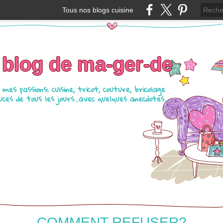
Tous nos blogs cuisine
 blog de ma-ger-de
mes passions: cuisine, tricot, couture, bricolage
ces de tous les jours...avec quelques anecdotes...
COMMENT REFUSER?