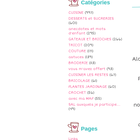
Catégories
CUISINE
(997)
DESSERTS et SUCRERIES
(601)
anecdotes et mots
d'enfant
(295)
GATEAUX ET BRIOCHES
(266)
TRICOT
(209)
COUTURE
(171)
astuces
(139)
Al
BRODERIE
(113)
vous m'avez offert
(93)
CUISINER LES RESTES
(67)
BRICOLAGE
(61)
PLANTES JARDINAGE
(60)
CROCHET
(56)
avec ma MAP
(55)
no
SAL auxquels je participe....
(49)
Pages
Links