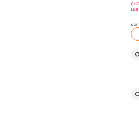
CHO
LES 
co