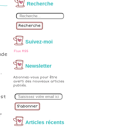
Recherche
Recherche
Suivez-moi
Flux RSS
nde
Newsletter
.
Abonnez-vous pour être
averti des nouveaux articles
publiés.
E
est
m
a
i
l
r
Articles récents