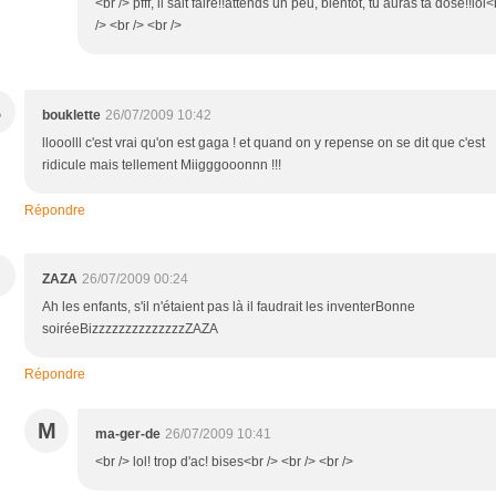
<br /> pfff, il sait faire!!attends un peu, bientôt, tu auras ta dose!!lol<
/> <br /> <br />
B
bouklette
26/07/2009 10:42
llooolll c'est vrai qu'on est gaga ! et quand on y repense on se dit que c'est
ridicule mais tellement Miigggooonnn !!!
Répondre
ZAZA
26/07/2009 00:24
Ah les enfants, s'il n'étaient pas là il faudrait les inventerBonne
soiréeBizzzzzzzzzzzzzzZAZA
Répondre
M
ma-ger-de
26/07/2009 10:41
<br /> lol! trop d'ac! bises<br /> <br /> <br />