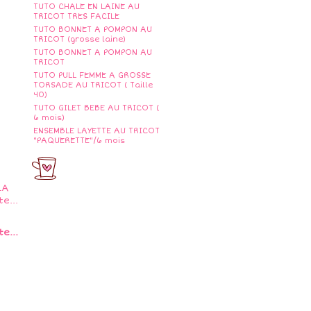
TUTO CHALE EN LAINE AU
TRICOT TRES FACILE
TUTO BONNET A POMPON AU
TRICOT (grosse laine)
TUTO BONNET A POMPON AU
TRICOT
TUTO PULL FEMME A GROSSE
TORSADE AU TRICOT ( Taille
40)
TUTO GILET BEBE AU TRICOT (
6 mois)
ENSEMBLE LAYETTE AU TRICOT
"PAQUERETTE"/6 mois
e...