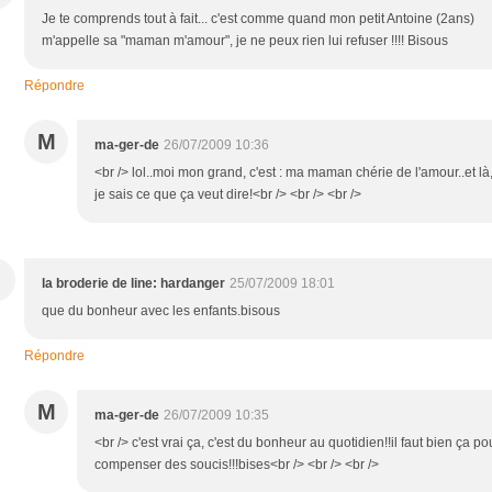
Je te comprends tout à fait... c'est comme quand mon petit Antoine (2ans)
m'appelle sa "maman m'amour", je ne peux rien lui refuser !!!! Bisous
Répondre
M
ma-ger-de
26/07/2009 10:36
<br /> lol..moi mon grand, c'est : ma maman chérie de l'amour..et là
je sais ce que ça veut dire!<br /> <br /> <br />
la broderie de line: hardanger
25/07/2009 18:01
que du bonheur avec les enfants.bisous
Répondre
M
ma-ger-de
26/07/2009 10:35
<br /> c'est vrai ça, c'est du bonheur au quotidien!!il faut bien ça po
compenser des soucis!!!bises<br /> <br /> <br />