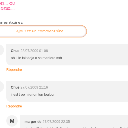
IX... OU
DEUX....
mmentaires
Ajouter un commentaire
C
Chue
28/07/2009 01:08
oh il le fait deja a sa maniere mdr
Répondre
C
Chue
27/07/2009 21:16
il est trop mignon ton loulou
Répondre
M
ma-ger-de
27/07/2009 22:35