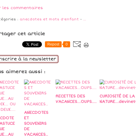
r les commentaires
tégories :
anecdotes et mots d'enfant
-
…
rtager cet article
Repost
0
inscrire à la newsletter
us aimerez aussi :
RECETTES DES
CURIOSITÉ DE LA
VACANCES...OUPS....
NATURE...devinett
ANECDOTES
ECDOTE
ET
ASTUCE
SOUVENIRS
UE
DE
UE...AU
VACANCES..