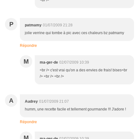
<br />
P
patmamy
01/07/2009 21:28
jolie verrine qui tombe à pic avec ces chaleurs bz patmamy
Répondre
M
ma-ger-de
02/07/2009 10:39
<br /> c'est vrai qu'on a des envies de frais! bises<br
/> <br /> <br />
A
Audrey
01/07/2009 21:07
humm, une recette facile et tellement gourmande !!! J'adore !
Répondre
M
ma-ger-de
02/07/2009 10:39