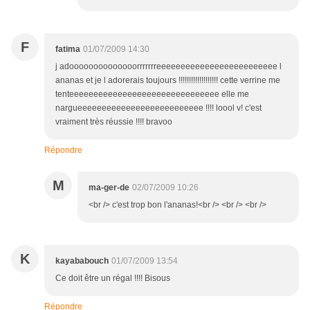
F
fatima
01/07/2009 14:30
j adoooooooooooooorrrrrrreeeeeeeeeeeeeeeeeeeeeeeee l
ananas et je l adorerais toujours !!!!!!!!!!!!!!!!!!! cette verrine me
tenteeeeeeeeeeeeeeeeeeeeeeeeeeeeeee elle me
nargueeeeeeeeeeeeeeeeeeeeeeeeee !!!! loool v! c'est
vraiment très réussie !!!! bravoo
Répondre
M
ma-ger-de
02/07/2009 10:26
<br /> c'est trop bon l'ananas!<br /> <br /> <br />
K
kayababouch
01/07/2009 13:54
Ce doit être un régal !!!! Bisous
Répondre