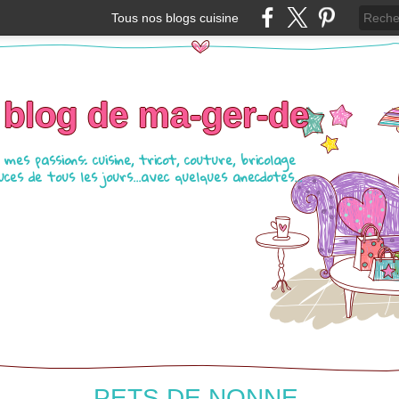
Tous nos blogs cuisine
 blog de ma-ger-de
mes passions: cuisine, tricot, couture, bricolage
ces de tous les jours...avec quelques anecdotes...
PETS DE NONNE.