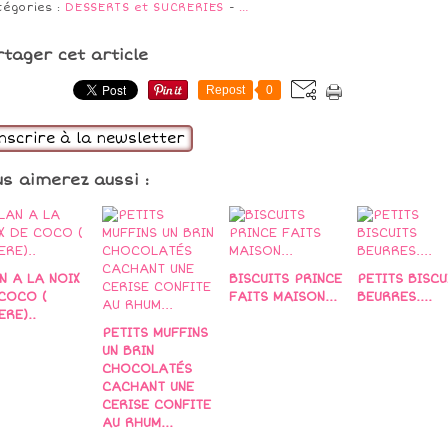
tégories :
DESSERTS et SUCRERIES
-
…
rtager cet article
Repost
0
inscrire à la newsletter
us aimerez aussi :
N A LA NOIX
BISCUITS PRINCE
PETITS BISCU
COCO (
FAITS MAISON...
BEURRES....
ERE)..
PETITS MUFFINS
UN BRIN
CHOCOLATÉS
CACHANT UNE
CERISE CONFITE
AU RHUM...