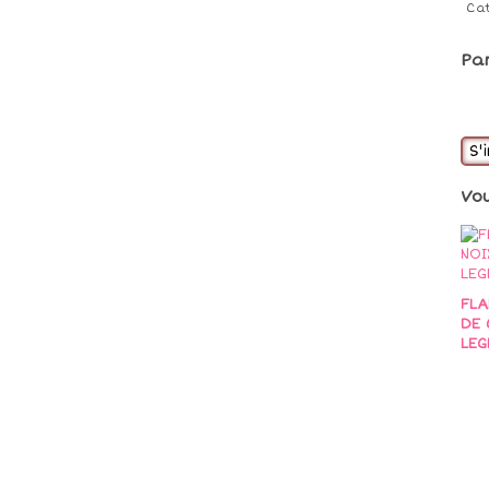
Ca
Pa
S'
Vo
FLA
DE 
LEG