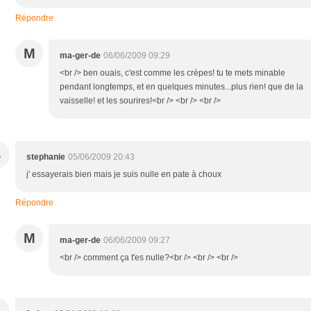
Répondre
M
ma-ger-de
06/06/2009 09:29
<br /> ben ouais, c'est comme les crèpes! tu te mets minable
pendant longtemps, et en quelques minutes...plus rien! que de la
vaisselle! et les sourires!<br /> <br /> <br />
S
stephanie
05/06/2009 20:43
j' essayerais bien mais je suis nulle en pate à choux
Répondre
M
ma-ger-de
06/06/2009 09:27
<br /> comment ça t'es nulle?<br /> <br /> <br />