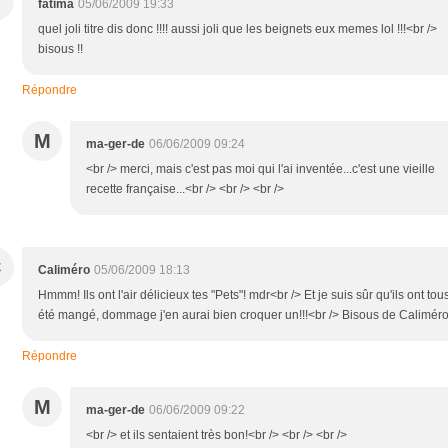
fatima
05/06/2009 19:33
quel joli titre dis donc !!!! aussi joli que les beignets eux memes lol !!!<br />
bisous !!
Répondre
M
ma-ger-de
06/06/2009 09:24
<br /> merci, mais c'est pas moi qui l'ai inventée...c'est une vieille
recette française...<br /> <br /> <br />
C
Caliméro
05/06/2009 18:13
Hmmm! Ils ont l'air délicieux tes "Pets"! mdr<br /> Et je suis sûr qu'ils ont tou
été mangé, dommage j'en aurai bien croquer un!!!<br /> Bisous de Caliméro
Répondre
M
ma-ger-de
06/06/2009 09:22
<br /> et ils sentaient très bon!<br /> <br /> <br />