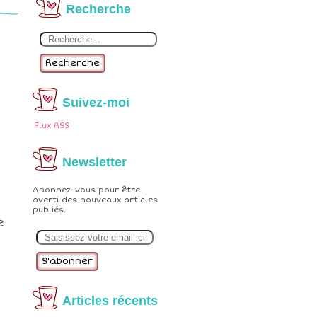
Recherche
Recherche
Suivez-moi
Flux RSS
Newsletter
Abonnez-vous pour être
averti des nouveaux articles
publiés.
e
E
m
a
i
l
Articles récents