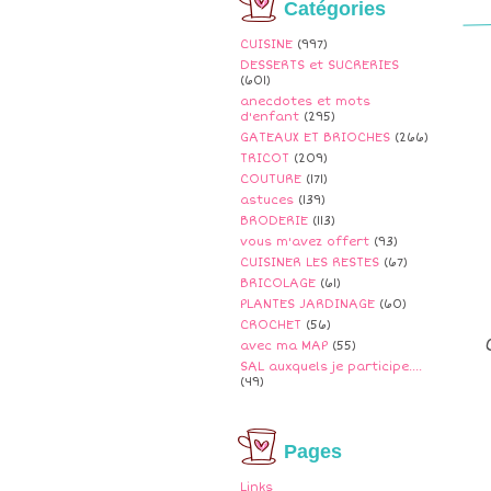
Catégories
CUISINE
(997)
DESSERTS et SUCRERIES
(601)
anecdotes et mots
d'enfant
(295)
GATEAUX ET BRIOCHES
(266)
TRICOT
(209)
COUTURE
(171)
astuces
(139)
BRODERIE
(113)
vous m'avez offert
(93)
CUISINER LES RESTES
(67)
BRICOLAGE
(61)
PLANTES JARDINAGE
(60)
CROCHET
(56)
avec ma MAP
(55)
SAL auxquels je participe....
(49)
Pages
Links