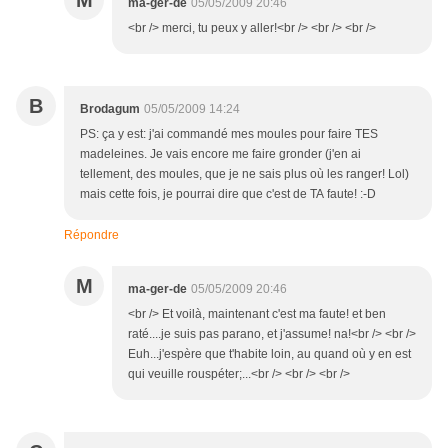
M
ma-ger-de
05/05/2009 20:46
<br /> merci, tu peux y aller!<br /> <br /> <br />
B
Brodagum
05/05/2009 14:24
PS: ça y est: j'ai commandé mes moules pour faire TES
madeleines. Je vais encore me faire gronder (j'en ai
tellement, des moules, que je ne sais plus où les ranger! Lol)
mais cette fois, je pourrai dire que c'est de TA faute! :-D
Répondre
M
ma-ger-de
05/05/2009 20:46
<br /> Et voilà, maintenant c'est ma faute! et ben
raté....je suis pas parano, et j'assume! na!<br /> <br />
Euh...j'espère que t'habite loin, au quand où y en est
qui veuille rouspéter;...<br /> <br /> <br />