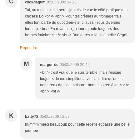
C
clickdagum
05/05/2009 14:21
Toi, au moins, tu ne perds jamais de vue le côté pratique des
choses! Lol<br /> <br /> Pour tes crèmes au fromage frais,
elles font partie du quotidien-été ici aussi (sous diverses
formes). <br /> En revanche, je leur rajoute toujours des
herbes fraiches<br /> <br /> Bon après-midi, ma petite Gégé!
Répondre
M
ma-ger-de
05/05/2009 20:42
<br /> c'est vrai que je suis terrible, mais j'essaie
toujours de me simplifier la vie! faut dire qu'on est
nombreux dans la maison....bonne soirée à toi!<br />
<br /> <br />
K
katty72
05/05/2009 12:57
hummm merci beaucoup pour cette recette et passe une belle
journée