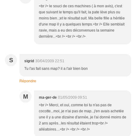
<br /> le souci de ces machines ( à mon avis), c'est
que suivant le temps qu'il fait, la pate lève plus ou
moins bien..;et le résultat suit. Ma belle fille a héritée
d'une map il y a quelques temps.<br /> Elle semblait
ravie, mais a eu des déconvenues la semaine
dernière...<br /> <br /> <br />
S
sigrid
30/04/2009 22:51
Tu l'as fait sans map? il a l'air bien bon
Répondre
M
ma-ger-de
01/05/2009 09:51
<br /> Merci, et oui, comme toi tu n'as pas de
cocotte...moi, je n'ai pas de map...j'en avais achetée
une il y a une dizaine d'année, je l'ai donné moins de
2 ans après...les résultat étaient trop<br />
alléatoires....<br /> <br /> <br />