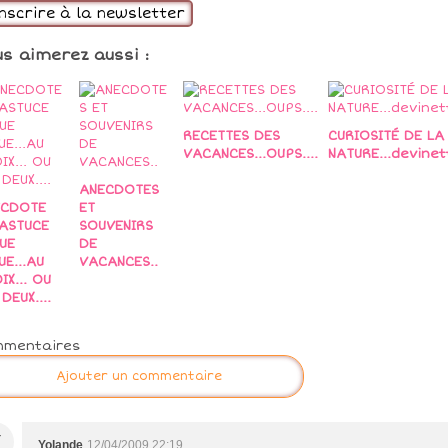
inscrire à la newsletter
us aimerez aussi :
RECETTES DES
CURIOSITÉ DE LA
VACANCES...OUPS....
NATURE...devinett
ANECDOTES
ECDOTE
ET
ASTUCE
SOUVENIRS
UE
DE
UE...AU
VACANCES..
IX... OU
DEUX....
mmentaires
Ajouter un commentaire
Y
Yolande
12/04/2009 22:19