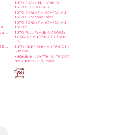
TUTO CHALE EN LAINE AU
TRICOT TRES FACILE
TUTO BONNET A POMPON AU
TRICOT (grosse laine)
TUTO BONNET A POMPON AU
TRICOT
TUTO PULL FEMME A GROSSE
TORSADE AU TRICOT ( Taille
40)
e...
TUTO GILET BEBE AU TRICOT (
6 mois)
ENSEMBLE LAYETTE AU TRICOT
"PAQUERETTE"/6 mois