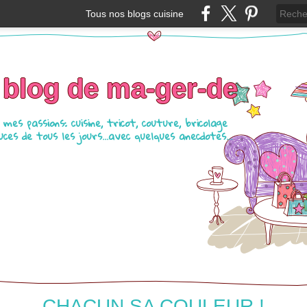
Tous nos blogs cuisine
 blog de ma-ger-de
mes passions: cuisine, tricot, couture, bricolage
ces de tous les jours...avec quelques anecdotes...
CHACUN SA COULEUR !