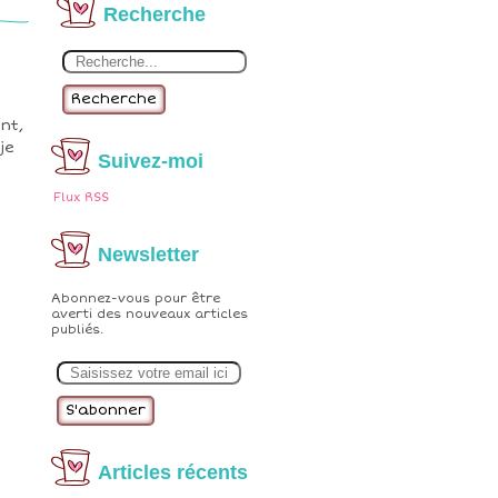
Recherche
Recherche
nt,
je
Suivez-moi
Flux RSS
Newsletter
Abonnez-vous pour être
averti des nouveaux articles
publiés.
E
m
a
i
l
Articles récents