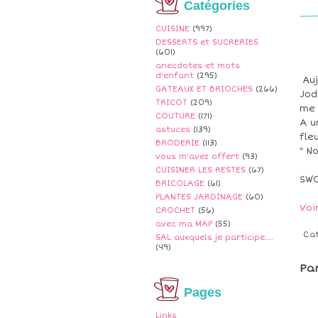
Catégories
CUISINE
(997)
DESSERTS et SUCRERIES
(601)
anecdotes et mots
d'enfant
(295)
Auj
GATEAUX ET BRIOCHES
(266)
Jod
TRICOT
(209)
me 
COUTURE
(171)
A u
astuces
(139)
fle
BRODERIE
(113)
" N
vous m'avez offert
(93)
CUISINER LES RESTES
(67)
SWO
BRICOLAGE
(61)
PLANTES JARDINAGE
(60)
Voi
CROCHET
(56)
avec ma MAP
(55)
Ca
SAL auxquels je participe....
(49)
Pa
Pages
Links