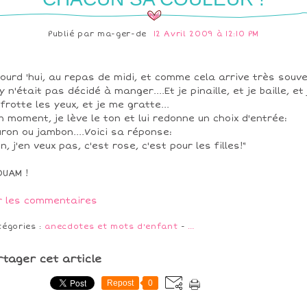
Publié par
ma-ger-de
12 Avril 2009 à 12:10 PM
ourd 'hui, au repas de midi, et comme cela arrive très souve
y n'était pas décidé à manger....Et je pinaille, et je baille, et 
frotte les yeux, et je me gratte...
n moment, je lève le ton et lui redonne un choix d'entrée:
uron ou jambon....Voici sa réponse:
on, j'en veux pas, c'est rose, c'est pour les filles!"
UAM !
r les commentaires
tégories :
anecdotes et mots d'enfant
-
…
rtager cet article
Repost
0