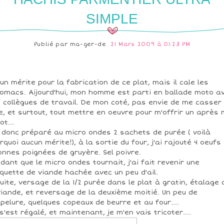
SIMPLE
Publié par
ma-ger-de
21 Mars 2009 à 01:23 PM
un mérite pour la fabrication de ce plat, mais il cale les
omacs. Aijourd'hui, mon homme est parti en ballade moto a
 collègues de travail. De mon coté, pas envie de me casser 
e, et surtout, tout mettre en oeuvre pour m'offrir un après 
ot...
i donc préparé au micro ondes 2 sachets de purée ( voilà
rquoi aucun mérite!), à la sortie du four, j'ai rajouté 4 oeufs
onnes poignées de gruyère. Sel poivre.
dant que le micro ondes tournait, j'ai fait revenir une
quette de viande hachée avec un peu d'ail.
uite, versage de la 1/2 purée dans le plat à gratin, étalage 
viande, et reversage de la deuxième moitié. Un peu de
pelure, quelques copeaux de beurre et au four....
s'est régalé, et maintenant, je m'en vais tricoter....