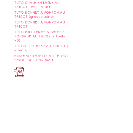
TUTO CHALE EN LAINE AU
TRICOT TRES FACILE
TUTO BONNET A POMPON AU
TRICOT (grosse laine)
TUTO BONNET A POMPON AU
TRICOT
TUTO PULL FEMME A GROSSE
TORSADE AU TRICOT ( Taille
40)
TUTO GILET BEBE AU TRICOT (
6 mois)
ENSEMBLE LAYETTE AU TRICOT
"PAQUERETTE"/6 mois