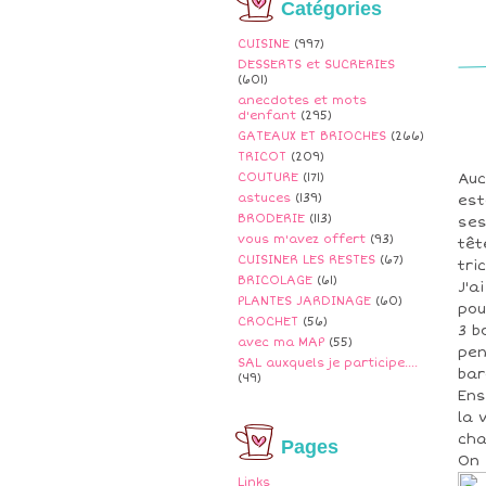
Catégories
CUISINE
(997)
DESSERTS et SUCRERIES
(601)
anecdotes et mots
d'enfant
(295)
GATEAUX ET BRIOCHES
(266)
TRICOT
(209)
COUTURE
(171)
Auc
astuces
(139)
est
BRODERIE
(113)
ses
vous m'avez offert
(93)
têt
CUISINER LES RESTES
(67)
tric
BRICOLAGE
(61)
J'a
PLANTES JARDINAGE
(60)
pou
CROCHET
(56)
3 b
avec ma MAP
(55)
pen
SAL auxquels je participe....
bar
(49)
Ens
la 
cha
Pages
On 
Links