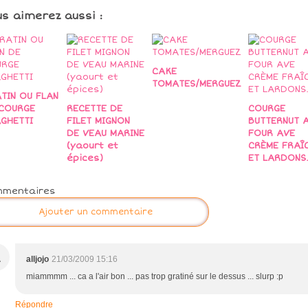
us aimerez aussi :
CAKE
TOMATES/MERGUEZ
TIN OU FLAN
COURGE
RECETTE DE
COURGE
GHETTI
FILET MIGNON
BUTTERNUT 
DE VEAU MARINE
FOUR AVE
(yaourt et
CRÈME FRAÎ
épices)
ET LARDONS.
mmentaires
Ajouter un commentaire
A
alljojo
21/03/2009 15:16
miammmm ... ca a l'air bon ... pas trop gratiné sur le dessus ... slurp :p
Répondre