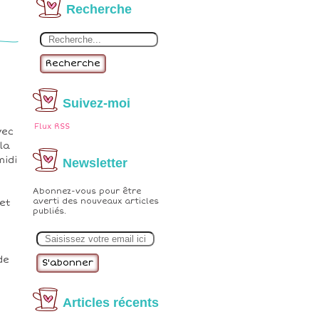
Recherche
Recherche
Suivez-moi
Flux RSS
vec
la
midi
Newsletter
Abonnez-vous pour être
averti des nouveaux articles
 et
publiés.
E
m
a
i
de
l
Articles récents