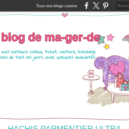
Tous nos blogs cuisine
 blog de ma-ger-de
mes passions: cuisine, tricot, couture, bricolage
ces de tous les jours...avec quelques anecdotes...
HACHIS PARMENTIER ULTRA