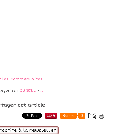
r les commentaires
tégories :
CUISINE
-
…
rtager cet article
Repost
0
inscrire à la newsletter