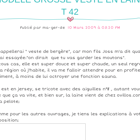
T 42
Publié par
ma-ger-de
10 Mars 2009 à 03:20 PM
l'appellerai " veste de bergère", car mon fils Joss m'a dit qu
l'ai essayée:"on dirait que tu vas garder les moutons".
tous cas, elle est super douce et super chaude, un seul regr
la région où j'habite, il va me falloir attendre pour en profit
iment, à moins de lui octroyer une fonction sauna.
e est en jersey, se tricote avec des aiguilles n°8 , autant vou
e que ça va vite, et bien sur, la laine vient de chez ovillos.co
la pelote;
me pour les autres ouvrages, je tiens les explications à vo
position;