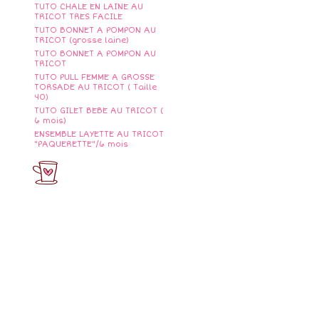
TUTO CHALE EN LAINE AU
TRICOT TRES FACILE
TUTO BONNET A POMPON AU
TRICOT (grosse laine)
TUTO BONNET A POMPON AU
TRICOT
TUTO PULL FEMME A GROSSE
TORSADE AU TRICOT ( Taille
40)
TUTO GILET BEBE AU TRICOT (
6 mois)
ENSEMBLE LAYETTE AU TRICOT
"PAQUERETTE"/6 mois