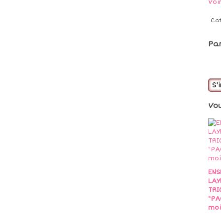
Voi
Ca
Pa
S'
Vo
ENS
LAY
TRI
"PA
mo