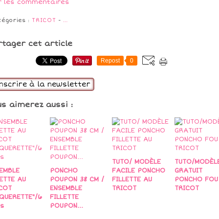
r les commentaires
tégories :
TRICOT
-
…
rtager cet article
Repost
0
inscrire à la newsletter
us aimerez aussi :
TUTO/ MODÈLE
TUTO/MODÈL
EMBLE
PONCHO
FACILE PONCHO
GRATUIT
ETTE AU
POUPON 38 CM /
FILLETTE AU
PONCHO FOU
COT
ENSEMBLE
TRICOT
TRICOT
QUERETTE"/6
FILLETTE
is
POUPON...