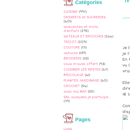
Catégories
CUISINE
(997)
DESSERTS et SUCRERIES
(601)
anecdotes et mots
d'enfant
(295)
GATEAUX ET BRIOCHES
(266)
TRICOT
(209)
COUTURE
(171)
Je 
astuces
(139)
je 
BRODERIE
(113)
En 
vous m'avez offert
(93)
vu 
CUISINER LES RESTES
(67)
vra
BRICOLAGE
(61)
PLANTES JARDINAGE
(60)
Ell
CROCHET
(56)
dir
avec ma MAP
(55)
1€ 
SAL auxquels je participe....
(49)
Com
dis
Pages
Links