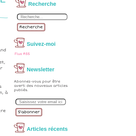
Recherche
Recherche
Suivez-moi
and
Flux RSS
et,
er
Newsletter
Abonnez-vous pour être
averti des nouveaux articles
s
publiés.
m, à
E
m
a
i
tre
l
Articles récents