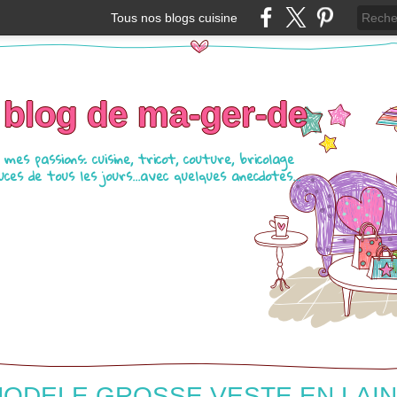
Tous nos blogs cuisine
 blog de ma-ger-de
mes passions: cuisine, tricot, couture, bricolage
ces de tous les jours...avec quelques anecdotes...
ODELE GROSSE VESTE EN LAI