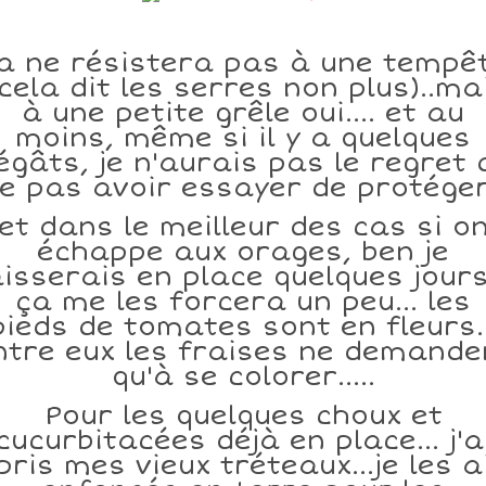
a ne résistera pas à une tempê
 cela dit les serres non plus)..ma
à une petite grêle oui.... et au
moins, même si il y a quelques
égâts, je n'aurais pas le regret 
e pas avoir essayer de protéger
et dans le meilleur des cas si o
échappe aux orages, ben je
aisserais en place quelques jours.
ça me les forcera un peu... les
pieds de tomates sont en fleurs..
ntre eux les fraises ne demande
qu'à se colorer.....
Pour les quelques choux et
cucurbitacées déjà en place... j'a
pris mes vieux tréteaux...je les a