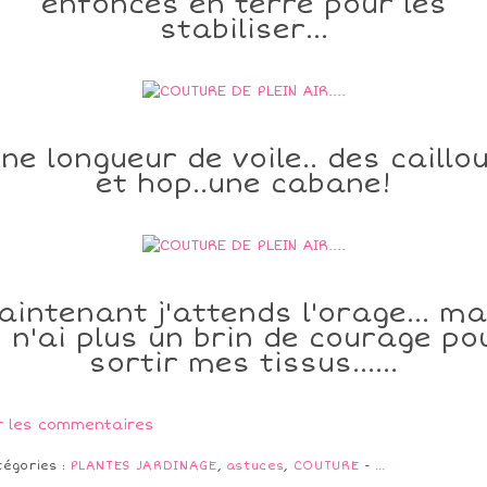
enfoncés en terre pour les
stabiliser...
ne longueur de voile.. des caillo
et hop..une cabane!
aintenant j'attends l'orage... ma
e n'ai plus un brin de courage po
sortir mes tissus......
r les commentaires
tégories :
PLANTES JARDINAGE
,
astuces
,
COUTURE
-
…