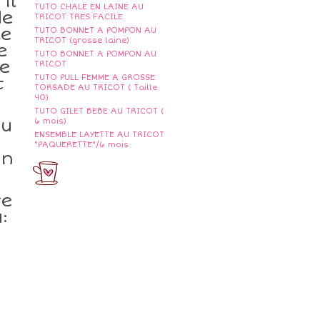
il
TUTO CHALE EN LAINE AU
de
TRICOT TRES FACILE
le
TUTO BONNET A POMPON AU
TRICOT (grosse laine)
e
TUTO BONNET A POMPON AU
ne
TRICOT
TUTO PULL FEMME A GROSSE
t
TORSADE AU TRICOT ( Taille
40)
TUTO GILET BEBE AU TRICOT (
du
6 mois)
ENSEMBLE LAYETTE AU TRICOT
"PAQUERETTE"/6 mois
un
re
: