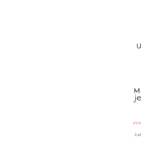
U
M
j
Voi
Ca