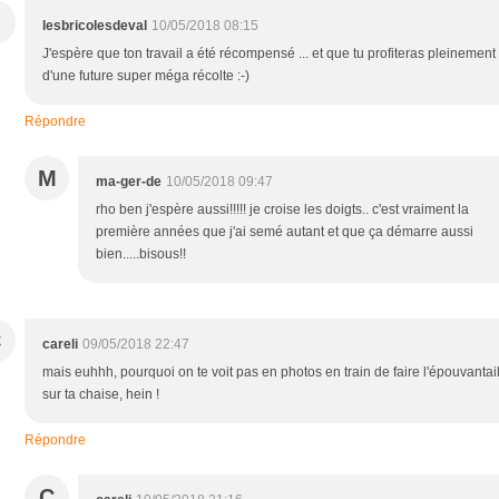
lesbricolesdeval
10/05/2018 08:15
J'espère que ton travail a été récompensé ... et que tu profiteras pleinement
d'une future super méga récolte :-)
Répondre
M
ma-ger-de
10/05/2018 09:47
rho ben j'espère aussi!!!!! je croise les doigts.. c'est vraiment la
première années que j'ai semé autant et que ça démarre aussi
bien.....bisous!!
C
careli
09/05/2018 22:47
mais euhhh, pourquoi on te voit pas en photos en train de faire l'épouvantai
sur ta chaise, hein !
Répondre
C