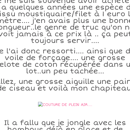
e me suis souvenue avoir acheté 
 a quelques années une espèce 
issu moustiquaire/filet à 1 euro 
mètre.... j'en avais plus une bonn
ongueur..le genre de truc qu'on 
voit jamais à ce prix là .. ça peu
toujours servir....
e l'ai donc ressorti.... ainsi que 
voile de forçage.... une grosse
elote de coton récupérée dans 
lot..un peu tachée...
llez, une grosse aiguille une pai
de ciseau et voilà mon chapiteau
Il a fallu que je jongle avec les
bambous déjà en place et de