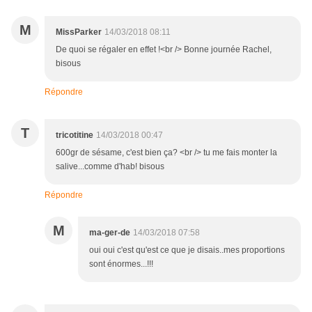
M
MissParker
14/03/2018 08:11
De quoi se régaler en effet !<br /> Bonne journée Rachel,
bisous
Répondre
T
tricotitine
14/03/2018 00:47
600gr de sésame, c'est bien ça? <br /> tu me fais monter la
salive...comme d'hab! bisous
Répondre
M
ma-ger-de
14/03/2018 07:58
oui oui c'est qu'est ce que je disais..mes proportions
sont énormes...!!!