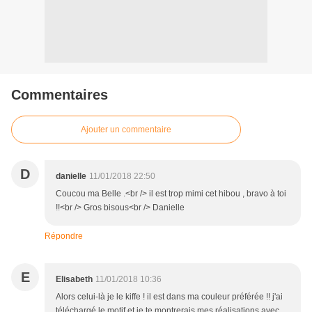
Commentaires
Ajouter un commentaire
D
danielle
11/01/2018 22:50
Coucou ma Belle .<br /> il est trop mimi cet hibou , bravo à toi
!!<br /> Gros bisous<br /> Danielle
Répondre
E
Elisabeth
11/01/2018 10:36
Alors celui-là je le kiffe ! il est dans ma couleur préférée !! j'ai
téléchargé le motif et je te montrerais mes réalisations avec