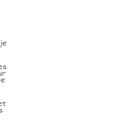
u
e
je
es
ur
me
et
s
n