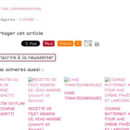
r les commentaires
tégories :
CUISINE
-
…
rtager cet article
Repost
0
inscrire à la newsletter
us aimerez aussi :
CAKE
TOMATES/MERGUEZ
TIN OU FLAN
COURGE
RECETTE DE
COURGE
GHETTI
FILET MIGNON
BUTTERNUT 
DE VEAU MARINE
FOUR AVE
(yaourt et
CRÈME FRAÎ
épices)
ET LARDONS.