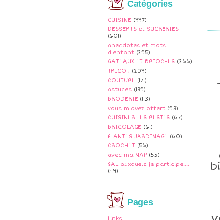
Catégories
CUISINE
(997)
DESSERTS et SUCRERIES
(601)
anecdotes et mots
d'enfant
(295)
GATEAUX ET BRIOCHES
(266)
TRICOT
(209)
COUTURE
(171)
astuces
(139)
BRODERIE
(113)
vous m'avez offert
(93)
CUISINER LES RESTES
(67)
BRICOLAGE
(61)
PLANTES JARDINAGE
(60)
CROCHET
(56)
avec ma MAP
(55)
b
SAL auxquels je participe....
(49)
Pages
v
Links