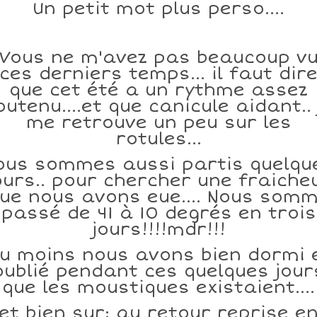
Un petit mot plus perso....
Vous ne m'avez pas beaucoup v
ces derniers temps... il faut dir
que cet été a un rythme assez
outenu....et que canicule aidant.. 
me retrouve un peu sur les
rotules...
ous sommes aussi partis quelqu
ours.. pour chercher une fraiche
ue nous avons eue.... Nous som
passé de 41 à 10 degrés en trois
jours!!!!mdr!!!
u moins nous avons bien dormi 
oublié pendant ces quelques jour
que les moustiques existaient....
et bien sur; au retour reprise e