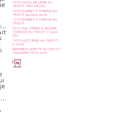
TUTO CHALE EN LAINE AU
ue
TRICOT TRES FACILE
TUTO BONNET A POMPON AU
TRICOT (grosse laine)
TUTO BONNET A POMPON AU
TRICOT
...
TUTO PULL FEMME A GROSSE
it
TORSADE AU TRICOT ( Taille
40)
s
TUTO GILET BEBE AU TRICOT (
t
6 mois)
i
ENSEMBLE LAYETTE AU TRICOT
"PAQUERETTE"/6 mois
e
ui
je
e
..
n