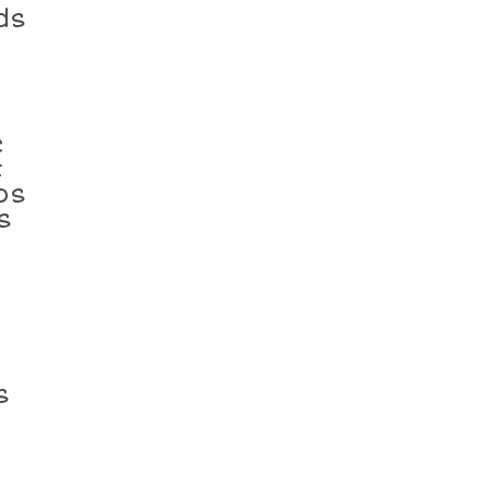
ds
e
t
os
s
s