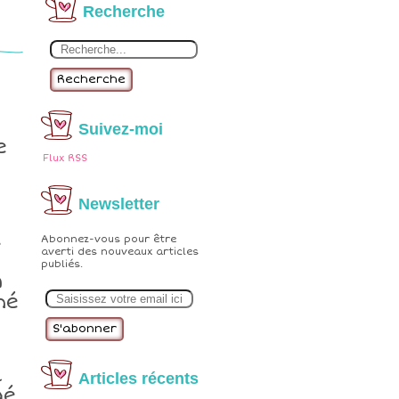
Recherche
Recherche
Suivez-moi
e
Flux RSS
Newsletter
s
Abonnez-vous pour être
averti des nouveaux articles
publiés.
n
E
mé
m
a
i
l
a
Articles récents
gé