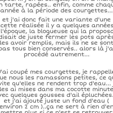
n tarte, rapées.. enfin, comme chaq
année à la période des courgettes...
et j'ai donc fait une variante d'une
cette réalisée il y a quelques années
 l'époque, la blogueuse qui la proposa
disait de juste fermer les pots aprè
les avoir remplis, mais ils ne se son
pas tous bien conservés.. alors là j'a
procédé autrement...
J'ai coupé mes courgettes, je rappell
ue nous les ramassons petites, ce q
vite qu'elles ne rendent trop d'eau... 
les ai mises dans ma cocotte minut
vec quelques gousses d'ail épluchées..
et j'ai ajouté juste un fond d'eau (
environ 2 cm )..ça ne sert à rien d'e
mettre plus si ce n'est se retrouver