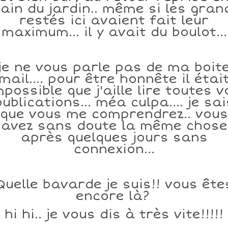
ain du jardin.. même si les gran
restés ici avaient fait leur
maximum... il y avait du boulot...
je ne vous parle pas de ma boit
mail.... pour être honnête il étai
mpossible que j'aille lire toutes v
publications... méa culpa.... je sai
que vous me comprendrez.. vous
avez sans doute la même chose
après quelques jours sans
connexion...
Quelle bavarde je suis!! vous ête
encore là?
hi hi.. je vous dis à très vite!!!!!