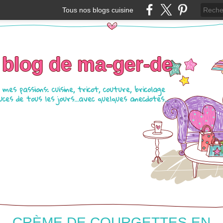
Tous nos blogs cuisine
 blog de ma-ger-de
mes passions: cuisine, tricot, couture, bricolage
ces de tous les jours...avec quelques anecdotes...
CRÈME DE COURGETTES EN