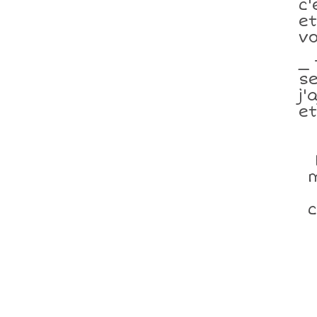
c'
et
vo
_ 
se
j'
et
m
c