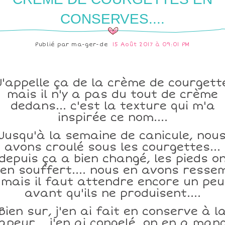
CONSERVES....
Publié par
ma-ger-de
15 Août 2017 à 09:01 PM
J'appelle ça de la crème de courgett
mais il n'y a pas du tout de crème
dedans... c'est la texture qui m'a
inspirée ce nom....
Jusqu'à la semaine de canicule, nou
avons croulé sous les courgettes...
depuis ça a bien changé, les pieds o
ien souffert.... nous en avons resse
mais il faut attendre encore un peu
avant qu'ils ne produisent....
Bien sur, j'en ai fait en conserve à l
apeur... j'en ai congelé, on en a man