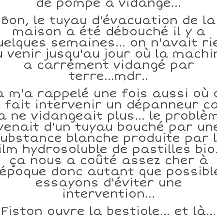
de pompe à vidange...
Bon, le tuyau d'évacuation de la
maison a été débouché il y a
uelques semaines... on n'avait ri
u venir jusqu'au jour où la machi
a carrément vidangé par
terre...mdr..
a m'a rappelé une fois aussi où 
 fait intervenir un dépanneur c
a ne vidangeait plus... le problè
venait d'un tuyau bouché par un
ubstance blanche produite par 
ilm hydrosoluble de pastilles bio.
ça nous a coûté assez cher à
'époque donc autant que possibl
essayons d'éviter une
intervention...
Fiston ouvre la bestiole... et là...