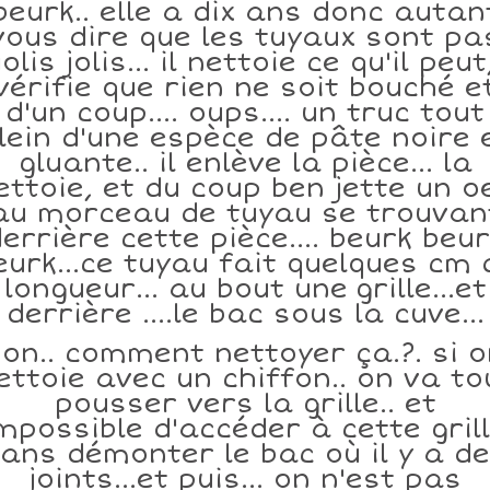
beurk.. elle a dix ans donc autan
vous dire que les tuyaux sont pa
jolis jolis... il nettoie ce qu'il peut
vérifie que rien ne soit bouché e
d'un coup.... oups.... un truc tout
lein d'une espèce de pâte noire 
gluante.. il enlève la pièce... la
ettoie, et du coup ben jette un oe
au morceau de tuyau se trouvan
errière cette pièce.... beurk beu
eurk...ce tuyau fait quelques cm 
longueur... au bout une grille...et
derrière ....le bac sous la cuve...
on.. comment nettoyer ça.?. si o
ettoie avec un chiffon.. on va to
pousser vers la grille.. et
mpossible d'accéder à cette gril
ans démonter le bac où il y a d
joints...et puis... on n'est pas