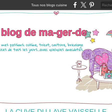
Tous nos blogs cuisine
 blog de ma-ger-de
mes passions: cuisine, tricot, couture, bricolage
ces de tous les jours...avec quelques anecdotes...
LA CUVE DU LAVE VAISSELLE