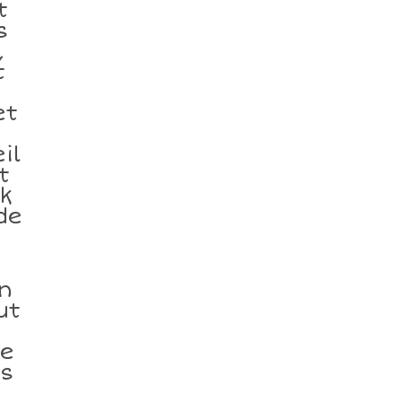
t
s
,
t
et
il
t
rk
de
n
ut
le
es