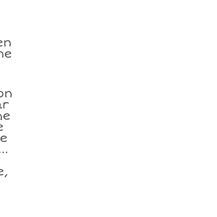
en
ne
on
ar
me
e
le
..
e,