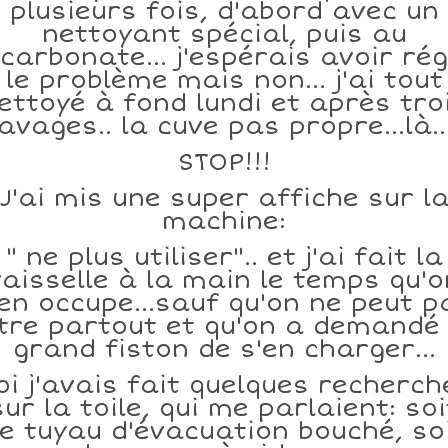
plusieurs fois, d'abord avec un
nettoyant spécial, puis au
icarbonate... j'espérais avoir rég
le problème mais non... j'ai tout
ettoyé à fond lundi et après tro
lavages.. la cuve pas propre...là...
STOP!!!
J'ai mis une super affiche sur l
machine:
" ne plus utiliser".. et j'ai fait la
vaisselle à la main le temps qu'o
'en occupe...sauf qu'on ne peut p
tre partout et qu'on a demandé
grand fiston de s'en charger...
oi j'avais fait quelques recherch
sur la toile, qui me parlaient: soi
e tuyau d'évacuation bouché, so