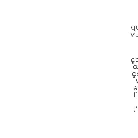
q
v
ç
a
ç
s
f
l