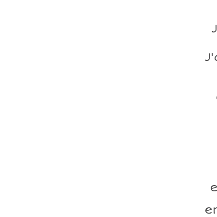
J
e
e