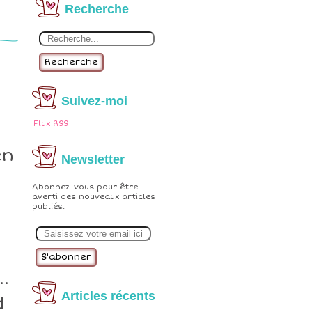
Recherche
Recherche
Suivez-moi
Flux RSS
en
Newsletter
Abonnez-vous pour être
averti des nouveaux articles
publiés.
E
m
a
i
l
.
Articles récents
d