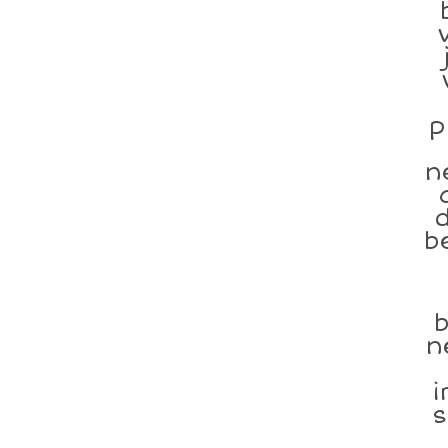
p
n
d
b
b
n
i
s