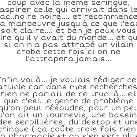
coup avec la même seringue,
aspirer celle qui arrivait dans l
ac..noire noire.... et recommenc
la manoeuvre jusqu'à ce que l'ea
soit claire.... et ben je peux vous
ire qu'il y avait du monde... et q
si on n'a pas attrapé un vilain
crobe cette fois ci on ne
l'attrapera jamais...
Enfin voilà... je voulais rédiger ce
article car dans mes recherches
rien ne parlait de ce truc là....et
que c'est le genre de problème
qu'on peut résoudre, pour un pe
u'on ait un tournevis, une bassin
des serpillières, du destop et un
eringue ( ça coûte trois fois rien
la pharmacie et on s'en sert plu