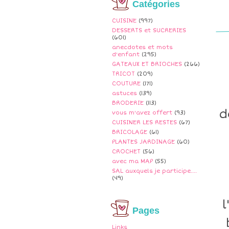
Catégories
CUISINE
(997)
DESSERTS et SUCRERIES
(601)
anecdotes et mots
d'enfant
(295)
GATEAUX ET BRIOCHES
(266)
TRICOT
(209)
COUTURE
(171)
astuces
(139)
BRODERIE
(113)
d
vous m'avez offert
(93)
CUISINER LES RESTES
(67)
BRICOLAGE
(61)
PLANTES JARDINAGE
(60)
CROCHET
(56)
avec ma MAP
(55)
SAL auxquels je participe....
(49)
Pages
Links