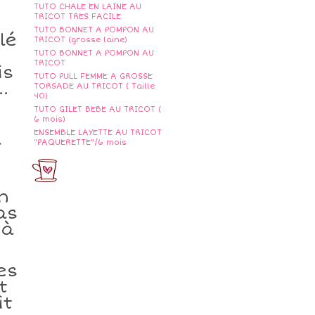
TUTO CHALE EN LAINE AU
TRICOT TRES FACILE
TUTO BONNET A POMPON AU
lé
TRICOT (grosse laine)
TUTO BONNET A POMPON AU
TRICOT
is
TUTO PULL FEMME A GROSSE
.
TORSADE AU TRICOT ( Taille
40)
TUTO GILET BEBE AU TRICOT (
6 mois)
ENSEMBLE LAYETTE AU TRICOT
a
"PAQUERETTE"/6 mois
n
as
 à
es
t
it