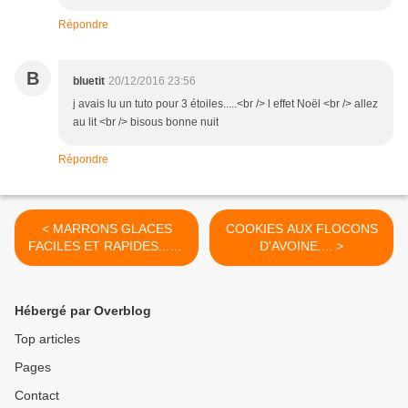
Répondre
B
bluetit
20/12/2016 23:56
j avais lu un tuto pour 3 étoiles.....<br /> l effet Noël <br /> allez
au lit <br /> bisous bonne nuit
Répondre
< MARRONS GLACES
COOKIES AUX FLOCONS
FACILES ET RAPIDES...LA
D'AVOINE.... >
RECETTE...TROIS
PARFUMS..
Hébergé par Overblog
Top articles
Pages
Contact