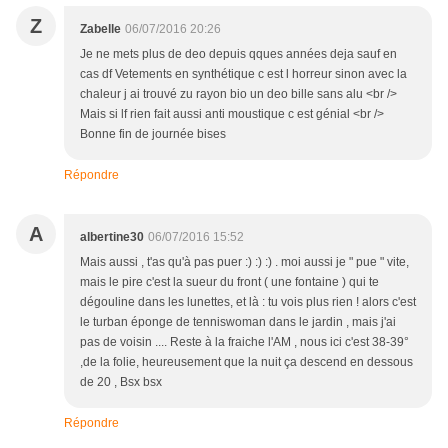
Z
Zabelle
06/07/2016 20:26
Je ne mets plus de deo depuis qques années deja sauf en
cas df Vetements en synthétique c est l horreur sinon avec la
chaleur j ai trouvé zu rayon bio un deo bille sans alu <br />
Mais si lf rien fait aussi anti moustique c est génial <br />
Bonne fin de journée bises
Répondre
A
albertine30
06/07/2016 15:52
Mais aussi , t'as qu'à pas puer :) :) :) . moi aussi je " pue " vite,
mais le pire c'est la sueur du front ( une fontaine ) qui te
dégouline dans les lunettes, et là : tu vois plus rien ! alors c'est
le turban éponge de tenniswoman dans le jardin , mais j'ai
pas de voisin .... Reste à la fraiche l'AM , nous ici c'est 38-39°
,de la folie, heureusement que la nuit ça descend en dessous
de 20 , Bsx bsx
Répondre