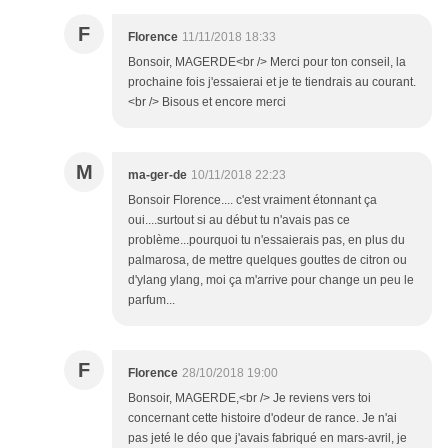
F
Florence
11/11/2018 18:33
Bonsoir, MAGERDE<br /> Merci pour ton conseil, la
prochaine fois j'essaierai et je te tiendrais au courant.
<br /> Bisous et encore merci
M
ma-ger-de
10/11/2018 22:23
Bonsoir Florence.... c'est vraiment étonnant ça
oui....surtout si au début tu n'avais pas ce
problème...pourquoi tu n'essaierais pas, en plus du
palmarosa, de mettre quelques gouttes de citron ou
d'ylang ylang, moi ça m'arrive pour change un peu le
parfum...
F
Florence
28/10/2018 19:00
Bonsoir, MAGERDE,<br /> Je reviens vers toi
concernant cette histoire d'odeur de rance. Je n'ai
pas jeté le déo que j'avais fabriqué en mars-avril, je