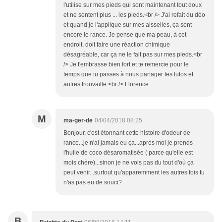
l'utilise sur mes pieds qui sont maintenant tout doux
et ne sentent plus ... les pieds.<br /> J'ai refait du déo
et quand je l'applique sur mes aisselles, ça sent
encore le rance. Je pense que ma peau, à cet
endroit, doit faire une réaction chimique
désagréable, car ça ne le fait pas sur mes pieds.<br
/> Je t'embrasse bien fort et te remercie pour le
temps que tu passes à nous partager tes tutos et
autres trouvaille.<br /> Florence
M
ma-ger-de
04/04/2018 08:25
Bonjour, c'est étonnant cette histoire d'odeur de
rance...je n'ai jamais eu ça...après moi je prends
l'huile de coco désaromatisée ( parce qu'elle est
mois chère)...sinon je ne vois pas du tout d'où ça
peut venir...surtout qu'apparemment les autres fois tu
n'as pas eu de souci?
B