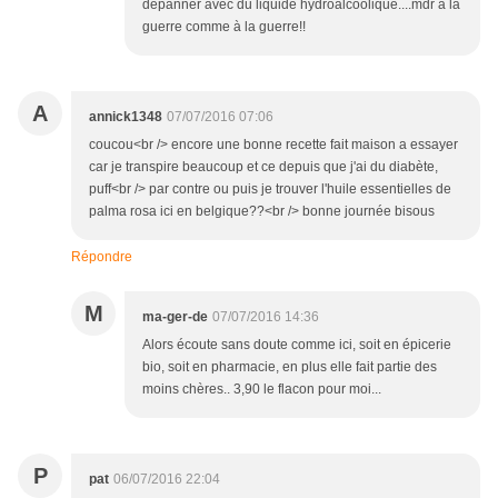
dépanner avec du liquide hydroalcoolique....mdr à la
guerre comme à la guerre!!
A
annick1348
07/07/2016 07:06
coucou<br /> encore une bonne recette fait maison a essayer
car je transpire beaucoup et ce depuis que j'ai du diabète,
puff<br /> par contre ou puis je trouver l'huile essentielles de
palma rosa ici en belgique??<br /> bonne journée bisous
Répondre
M
ma-ger-de
07/07/2016 14:36
Alors écoute sans doute comme ici, soit en épicerie
bio, soit en pharmacie, en plus elle fait partie des
moins chères.. 3,90 le flacon pour moi...
P
pat
06/07/2016 22:04