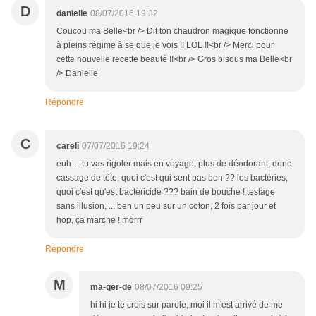
D
danielle
08/07/2016 19:32
Coucou ma Belle<br /> Dit ton chaudron magique fonctionne
à pleins régime à se que je vois !! LOL !!<br /> Merci pour
cette nouvelle recette beauté !!<br /> Gros bisous ma Belle<br
/> Danielle
Répondre
C
careli
07/07/2016 19:24
euh ... tu vas rigoler mais en voyage, plus de déodorant, donc
cassage de tête, quoi c'est qui sent pas bon ?? les bactéries,
quoi c'est qu'est bactéricide ??? bain de bouche ! testage
sans illusion, ... ben un peu sur un coton, 2 fois par jour et
hop, ça marche ! mdrrr
Répondre
M
ma-ger-de
08/07/2016 09:25
hi hi je te crois sur parole, moi il m'est arrivé de me