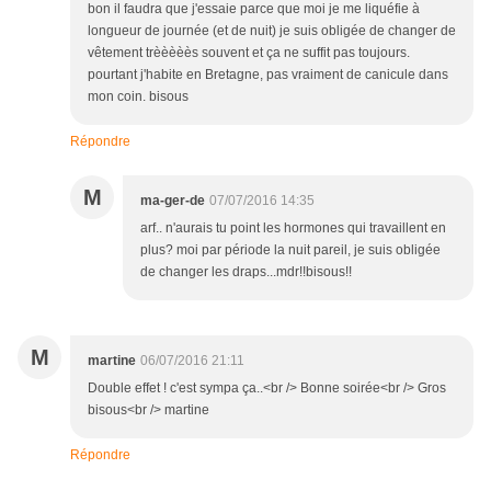
bon il faudra que j'essaie parce que moi je me liquéfie à
longueur de journée (et de nuit) je suis obligée de changer de
vêtement trèèèèès souvent et ça ne suffit pas toujours.
pourtant j'habite en Bretagne, pas vraiment de canicule dans
mon coin. bisous
Répondre
M
ma-ger-de
07/07/2016 14:35
arf.. n'aurais tu point les hormones qui travaillent en
plus? moi par période la nuit pareil, je suis obligée
de changer les draps...mdr!!bisous!!
M
martine
06/07/2016 21:11
Double effet ! c'est sympa ça..<br /> Bonne soirée<br /> Gros
bisous<br /> martine
Répondre