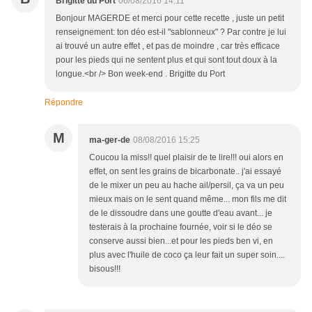
Brigitte du Port
06/08/2016 14:11
Bonjour MAGERDE et merci pour cette recette , juste un petit
renseignement: ton déo est-il "sablonneux" ? Par contre je lui
ai trouvé un autre effet , et pas de moindre , car très efficace
pour les pieds qui ne sentent plus et qui sont tout doux à la
longue.<br /> Bon week-end . Brigitte du Port
Répondre
M
ma-ger-de
08/08/2016 15:25
Coucou la miss!! quel plaisir de te lire!!! oui alors en
effet, on sent les grains de bicarbonate.. j'ai essayé
de le mixer un peu au hache ail/persil, ça va un peu
mieux mais on le sent quand même... mon fils me dit
de le dissoudre dans une goutte d'eau avant... je
testerais à la prochaine fournée, voir si le déo se
conserve aussi bien...et pour les pieds ben vi, en
plus avec l'huile de coco ça leur fait un super soin....
bisous!!!