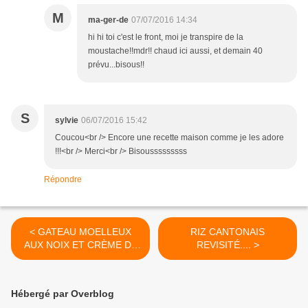
M
ma-ger-de
07/07/2016 14:34
hi hi toi c'est le front, moi je transpire de la
moustache!!mdr!! chaud ici aussi, et demain 40
prévu...bisous!!
S
sylvie
06/07/2016 15:42
Coucou<br /> Encore une recette maison comme je les adore
!!!<br /> Merci<br /> Bisousssssssss
Répondre
< GATEAU MOELLEUX
RIZ CANTONAIS
AUX NOIX ET CRÈME DE
REVISITÉ.... >
MARRON...
Hébergé par Overblog