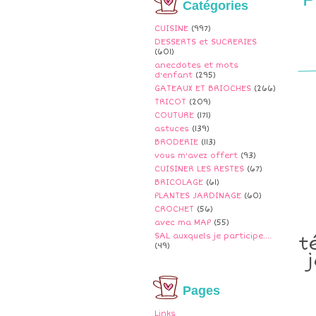
Catégories
CUISINE
(997)
DESSERTS et SUCRERIES
(601)
anecdotes et mots
d'enfant
(295)
GATEAUX ET BRIOCHES
(266)
TRICOT
(209)
COUTURE
(171)
astuces
(139)
BRODERIE
(113)
vous m'avez offert
(93)
CUISINER LES RESTES
(67)
BRICOLAGE
(61)
PLANTES JARDINAGE
(60)
CROCHET
(56)
avec ma MAP
(55)
SAL auxquels je participe....
t
(49)
Pages
Links