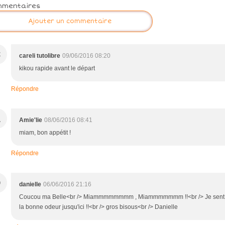
mmentaires
Ajouter un commentaire
C
careli tutolibre
09/06/2016 08:20
kikou rapide avant le départ
Répondre
A
Amie'lie
08/06/2016 08:41
miam, bon appétit !
Répondre
D
danielle
06/06/2016 21:16
Coucou ma Belle<br /> Miammmmmmmm , Miammmmmmm !!<br /> Je sent
la bonne odeur jusqu'ici !!<br /> gros bisous<br /> Danielle