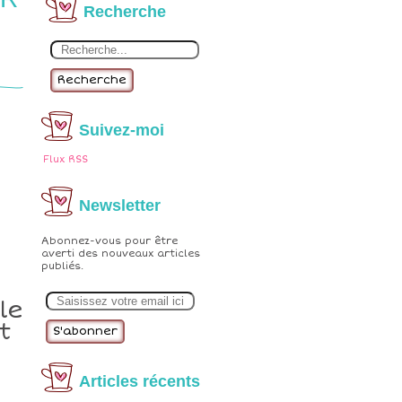
Recherche
Recherche
Suivez-moi
Flux RSS
Newsletter
Abonnez-vous pour être
averti des nouveaux articles
publiés.
E
m
le
a
t
i
l
Articles récents