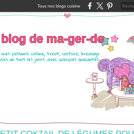
Tous nos blogs cuisine
 blog de ma-ger-de
mes passions: cuisine, tricot, couture, bricolage
ces de tous les jours...avec quelques anecdotes...
ETIT COKTAIL DE LÉGUMES PO