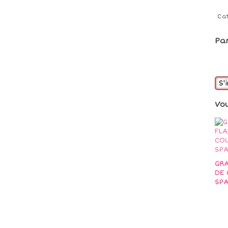
Ca
Pa
S'
Vo
GRA
DE 
SPA