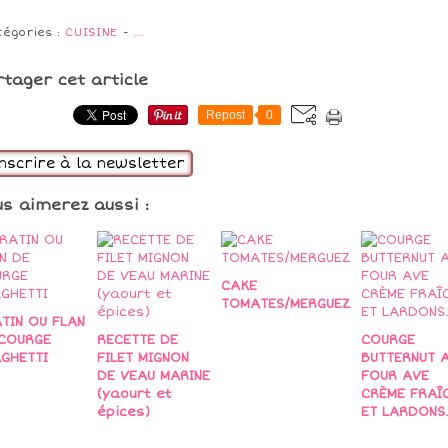
tégories :
CUISINE
-
…
rtager cet article
Repost
0
inscrire à la newsletter
us aimerez aussi :
CAKE
TOMATES/MERGUEZ
TIN OU FLAN
COURGE
RECETTE DE
COURGE
GHETTI
FILET MIGNON
BUTTERNUT 
DE VEAU MARINE
FOUR AVE
(yaourt et
CRÈME FRAÎ
épices)
ET LARDONS.