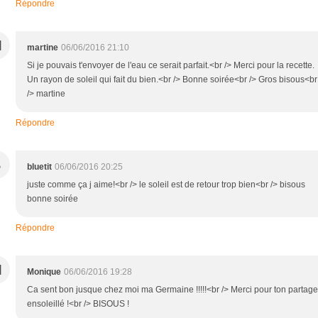
Répondre
M
martine
06/06/2016 21:10
Si je pouvais t'envoyer de l'eau ce serait parfait.<br /> Merci pour la recette.
Un rayon de soleil qui fait du bien.<br /> Bonne soirée<br /> Gros bisous<br
/> martine
Répondre
B
bluetit
06/06/2016 20:25
juste comme ça j aime!<br /> le soleil est de retour trop bien<br /> bisous
bonne soirée
Répondre
M
Monique
06/06/2016 19:28
Ca sent bon jusque chez moi ma Germaine !!!!!<br /> Merci pour ton partage
ensoleillé !<br /> BISOUS !