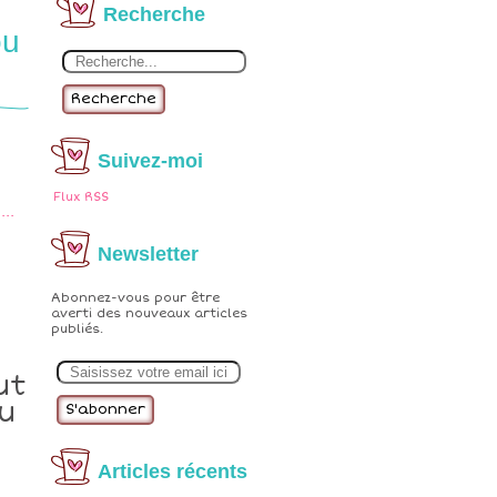
Recherche
ou
Recherche
Suivez-moi
Flux RSS
Newsletter
Abonnez-vous pour être
averti des nouveaux articles
publiés.
t
E
m
ut
a
u
i
l
Articles récents