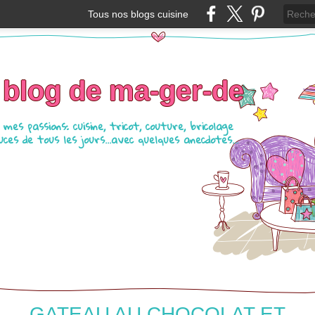
Tous nos blogs cuisine
 blog de ma-ger-de
mes passions: cuisine, tricot, couture, bricolage
ces de tous les jours...avec quelques anecdotes...
GATEAU AU CHOCOLAT ET