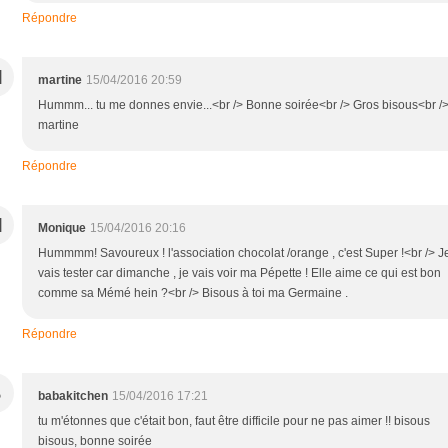
Répondre
M
martine
15/04/2016 20:59
Hummm... tu me donnes envie...<br /> Bonne soirée<br /> Gros bisous<br /
martine
Répondre
M
Monique
15/04/2016 20:16
Hummmm! Savoureux ! l'association chocolat /orange , c'est Super !<br /> J
vais tester car dimanche , je vais voir ma Pépette ! Elle aime ce qui est bon
comme sa Mémé hein ?<br /> Bisous à toi ma Germaine .
Répondre
B
babakitchen
15/04/2016 17:21
tu m'étonnes que c'était bon, faut être difficile pour ne pas aimer !! bisous
bisous, bonne soirée