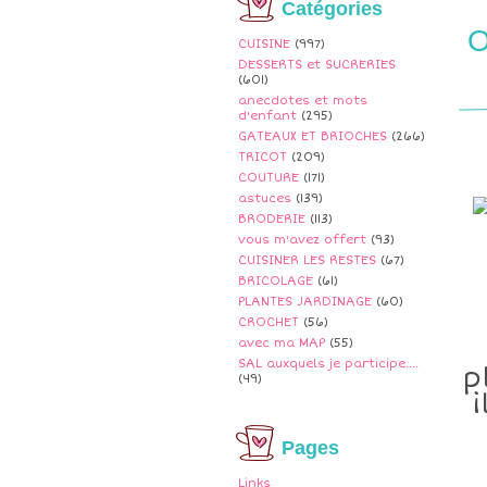
Catégories
O
CUISINE
(997)
DESSERTS et SUCRERIES
(601)
anecdotes et mots
d'enfant
(295)
GATEAUX ET BRIOCHES
(266)
TRICOT
(209)
COUTURE
(171)
astuces
(139)
BRODERIE
(113)
vous m'avez offert
(93)
CUISINER LES RESTES
(67)
BRICOLAGE
(61)
PLANTES JARDINAGE
(60)
CROCHET
(56)
avec ma MAP
(55)
SAL auxquels je participe....
p
(49)
Pages
Links