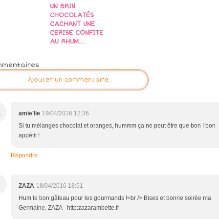
UN BRIN
CHOCOLATÉS
CACHANT UNE
CERISE CONFITE
AU RHUM...
mmentaires
Ajouter un commentaire
A
amie'lie
19/04/2016 12:36
Si tu mélanges chocolat et oranges, hummm ça ne peut être que bon ! bon
appétit !
Répondre
ZAZA
18/04/2016 18:51
Hum le bon gâteau pour les gourmands !<br /> Bises et bonne soirée ma
Germaine. ZAZA - http:zazarambette.fr