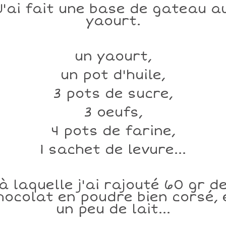
J'ai fait une base de gateau a
yaourt.
un yaourt,
un pot d'huile,
3 pots de sucre,
3 oeufs,
4 pots de farine,
1 sachet de levure...
à laquelle j'ai rajouté 60 gr d
hocolat en poudre bien corsé, 
un peu de lait...