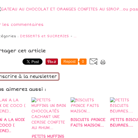
r les commentaires
tégories :
DESSERTS et SUCRERIES
-
…
rtager cet article
Repost
0
inscrire à la newsletter
us aimerez aussi :
N A LA NOIX
BISCUITS PRINCE
PETITS BISCU
COCO (
FAITS MAISON...
BEURRES....
ERE)..
PETITS MUFFINS