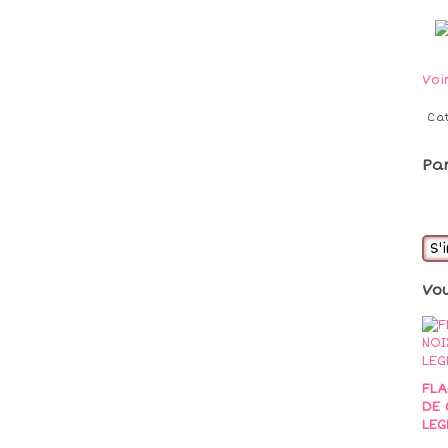
Voi
Ca
Pa
S'
Vo
FLA
DE 
LEG