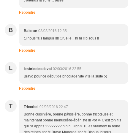
J'attends la suite ... bises
Répondre
B
Babette
03/03/2016 12:35
tu nous fais languir !!!! Cruelle... hi hi !! bisous !!
Répondre
L
lesbricolesdeval
02/03/2016 22:55
Bravo pour ce début de bricolage,vite vite la suite :-)
Répondre
T
Tricotbel
02/03/2016 22:47
Bonne cuisinière, bonne pâtissière, bonne tricoteuse et
maintenant bonne menuisière-ébéniste !!! <br /> C'est ton fils
qui t'a appris ???????? hihihi. <br /> Tu es vraiment la reine
des reines.<br /> Bravo Magerde.<br /> Bisous, bisous