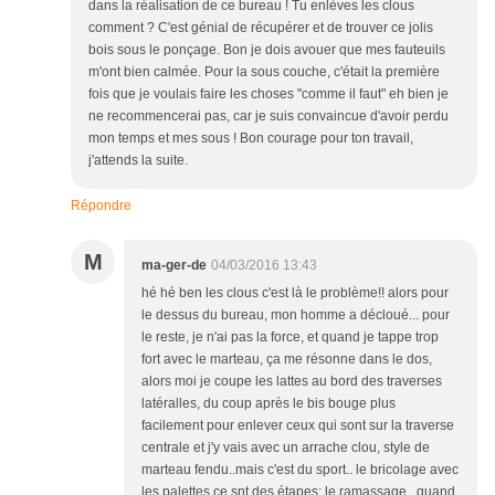
dans la réalisation de ce bureau ! Tu enlèves les clous
comment ? C'est génial de récupérer et de trouver ce jolis
bois sous le ponçage. Bon je dois avouer que mes fauteuils
m'ont bien calmée. Pour la sous couche, c'était la première
fois que je voulais faire les choses "comme il faut" eh bien je
ne recommencerai pas, car je suis convaincue d'avoir perdu
mon temps et mes sous ! Bon courage pour ton travail,
j'attends la suite.
Répondre
M
ma-ger-de
04/03/2016 13:43
hé hé ben les clous c'est là le problème!! alors pour
le dessus du bureau, mon homme a décloué... pour
le reste, je n'ai pas la force, et quand je tappe trop
fort avec le marteau, ça me résonne dans le dos,
alors moi je coupe les lattes au bord des traverses
latéralles, du coup après le bis bouge plus
facilement pour enlever ceux qui sont sur la traverse
centrale et j'y vais avec un arrache clou, style de
marteau fendu..mais c'est du sport.. le bricolage avec
les palettes ce snt des étapes: le ramassage.. quand