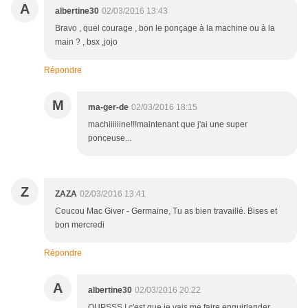
A
albertine30
02/03/2016 13:43
Bravo , quel courage , bon le ponçage à la machine ou à la
main ? , bsx ,jojo
Répondre
M
ma-ger-de
02/03/2016 18:15
machiiiiiine!!!maintenant que j'ai une super
ponceuse...
Z
ZAZA
02/03/2016 13:41
Coucou Mac Giver - Germaine, Tu as bien travaillé. Bises et
bon mercredi
Répondre
A
albertine30
02/03/2016 20:22
OUPSSS ! c'est que je vais me faire enguirlander