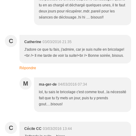
tu en as chargé et déchargé quelques unes, il te faut
deux jours pour récupérer..mdr..pareil pour les
séances de déclouage..hi hi .... bisous!!
C
Catherine
03/03/2016 21:35
J'adore ce que tu fais, j'admire, car je suis nulle en bricolage!
<br /> Il me tarde de voir la suite!<br /> Bonne soirée, bisous.
Répondre
M
ma-ger-de
04/03/2016 07:34
lol, tu sais le bricolage c'est comme tout...la nécessité
fait que tu t'y mets un jour, puis tu y prends
gout.....bisous!
C
Cécile CC
03/03/2016 13:44