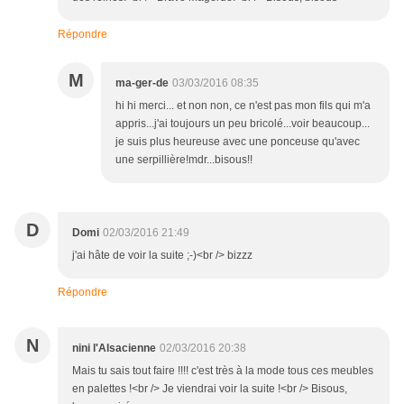
Répondre
M
ma-ger-de
03/03/2016 08:35
hi hi merci... et non non, ce n'est pas mon fils qui m'a
appris...j'ai toujours un peu bricolé...voir beaucoup...
je suis plus heureuse avec une ponceuse qu'avec
une serpillière!mdr...bisous!!
D
Domi
02/03/2016 21:49
j'ai hâte de voir la suite ;-)<br /> bizzz
Répondre
N
nini l'Alsacienne
02/03/2016 20:38
Mais tu sais tout faire !!!! c'est très à la mode tous ces meubles
en palettes !<br /> Je viendrai voir la suite !<br /> Bisous,