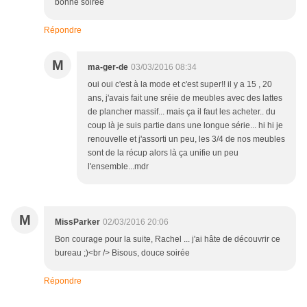
bonne soirée
Répondre
M
ma-ger-de
03/03/2016 08:34
oui oui c'est à la mode et c'est super!! il y a 15 , 20
ans, j'avais fait une sréie de meubles avec des lattes
de plancher massif... mais ça il faut les acheter.. du
coup là je suis partie dans une longue série... hi hi je
renouvelle et j'assorti un peu, les 3/4 de nos meubles
sont de la récup alors là ça unifie un peu
l'ensemble...mdr
M
MissParker
02/03/2016 20:06
Bon courage pour la suite, Rachel ... j'ai hâte de découvrir ce
bureau ;)<br /> Bisous, douce soirée
Répondre