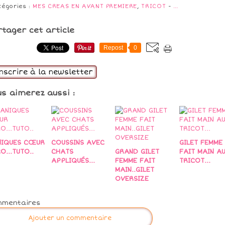
tégories :
MES CREAS EN AVANT PREMIERE
,
TRICOT
-
…
rtager cet article
Repost
0
inscrire à la newsletter
us aimerez aussi :
NIQUES CŒUR
COUSSINS AVEC
GILET FEMME
O...TUTO..
CHATS
GRAND GILET
FAIT MAIN A
APPLIQUÉS...
FEMME FAIT
TRICOT...
MAIN..GILET
OVERSIZE
mmentaires
Ajouter un commentaire