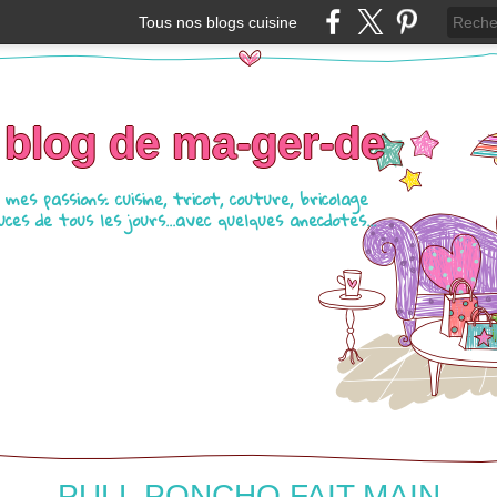
Tous nos blogs cuisine
 blog de ma-ger-de
mes passions: cuisine, tricot, couture, bricolage
ces de tous les jours...avec quelques anecdotes...
PULL PONCHO FAIT MAIN