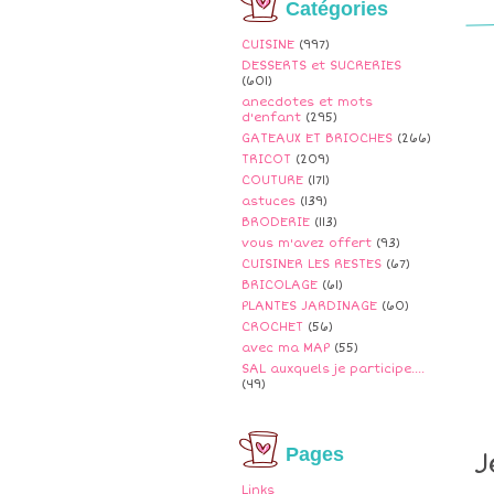
Catégories
CUISINE
(997)
DESSERTS et SUCRERIES
(601)
anecdotes et mots
d'enfant
(295)
GATEAUX ET BRIOCHES
(266)
TRICOT
(209)
COUTURE
(171)
astuces
(139)
BRODERIE
(113)
vous m'avez offert
(93)
CUISINER LES RESTES
(67)
BRICOLAGE
(61)
PLANTES JARDINAGE
(60)
CROCHET
(56)
avec ma MAP
(55)
SAL auxquels je participe....
(49)
Pages
J
Links