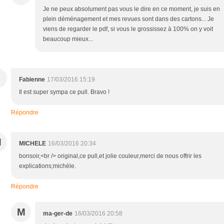
Je ne peux absolument pas vous le dire en ce moment, je suis en
plein déménagement et mes revues sont dans des cartons... Je
viens de regarder le pdf, si vous le grossissez à 100% on y voit
beaucoup mieux...
Fabienne
17/03/2016 15:19
Il est super sympa ce pull. Bravo !
Répondre
M
MICHELE
16/03/2016 20:34
bonsoir,<br /> original,ce pull,et jolie couleur,merci de nous offrir les
explications;michèle.
Répondre
M
ma-ger-de
16/03/2016 20:58