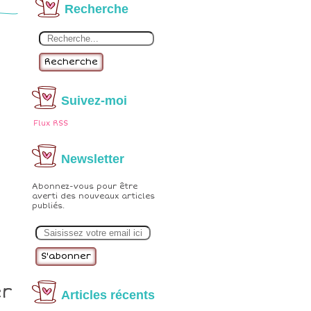
Recherche
Recherche
Suivez-moi
Flux RSS
Newsletter
Abonnez-vous pour être
averti des nouveaux articles
publiés.
E
m
a
i
l
er
Articles récents