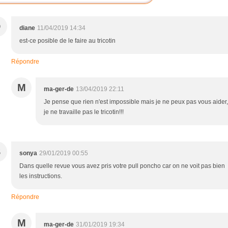
D
diane
11/04/2019 14:34
est-ce posible de le faire au tricotin
Répondre
M
ma-ger-de
13/04/2019 22:11
Je pense que rien n'est impossible mais je ne peux pas vous aider,
je ne travaille pas le tricotin!!!
S
sonya
29/01/2019 00:55
Dans quelle revue vous avez pris votre pull poncho car on ne voit pas bien
les instructions.
Répondre
M
ma-ger-de
31/01/2019 19:34