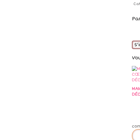
Ca
Pa
S'
Vo
MA
DÉC
co