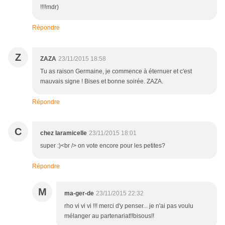
!!!!mdr)
Répondre
Z
ZAZA
23/11/2015 18:58
Tu as raison Germaine, je commence à éternuer et c'est
mauvais signe ! Bises et bonne soirée. ZAZA.
Répondre
C
chez laramicelle
23/11/2015 18:01
super :)<br /> on vote encore pour les petites?
Répondre
M
ma-ger-de
23/11/2015 22:32
rho vi vi vi !!! merci d'y penser... je n'ai pas voulu
mélanger au partenariat!!bisous!!