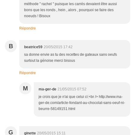
méthode " rachel " puisque les carrés devaient être aussi
bons que les ronds , hein , alors , pourquoi se faire des
noeuds ! Bisoux
Répondre
B
beatrice59
20/05/2015 17:42
sa donne envie as tu des recettes de gateaux sans oeufs
surtout la génoise merci bisous
Répondre
M
ma-ger-de
21/05/2015 07:52
je crois que je n'ai que celui ci:<br /> http://www.ma-
ger-de.com/article-fondant-au-chocolat-sans-oeuf-ni-
beurre-58149151.html
G
ginette
20/05/2015 15:11