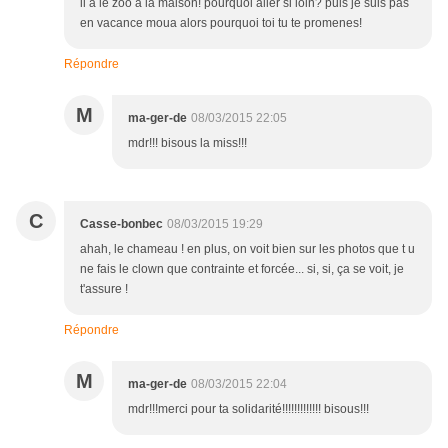
il a le zoo à la maison! pourquoi aller si loin? puis je suis pas
en vacance moua alors pourquoi toi tu te promenes!
Répondre
M
ma-ger-de
08/03/2015 22:05
mdr!!! bisous la miss!!!
C
Casse-bonbec
08/03/2015 19:29
ahah, le chameau ! en plus, on voit bien sur les photos que t u
ne fais le clown que contrainte et forcée... si, si, ça se voit, je
t'assure !
Répondre
M
ma-ger-de
08/03/2015 22:04
mdr!!!merci pour ta solidarité!!!!!!!!!!!!! bisous!!!