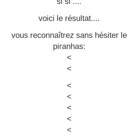
si si ....
voici le résultat....
vous reconnaîtrez sans hésiter le
piranhas:
<
<
<
<
<
<
<