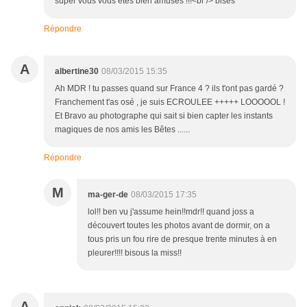
super vous vous êtes bien amusés !!!<br /> bises
Répondre
A
albertine30
08/03/2015 15:35
Ah MDR ! tu passes quand sur France 4 ? ils t'ont pas gardé ?
Franchement t'as osé , je suis ECROULEE +++++ LOOOOOL !
Et Bravo au photographe qui sait si bien capter les instants
magiques de nos amis les Bêtes ......
Répondre
M
ma-ger-de
08/03/2015 17:35
lol!! ben vu j'assume hein!!mdr!! quand joss a
découvert toutes les photos avant de dormir, on a
tous pris un fou rire de presque trente minutes à en
pleurer!!!! bisous la miss!!
A