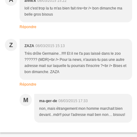
annick
08/03/2015 15:22
loll c'est trop la tu m'as bien fait rire<br /> bon dimanche ma
belle gros bisous
Répondre
Z
ZAZA
08/03/2015 15:13
Très drôle Germaine...!!!!! Et il ne t'a pas laissé dans le zoo
?????? (MDR)<br /> Pour la news, n'aurais-tu pas une autre
adresse mail sur laquelle tu pourrais t'inscrire ?<br /> Bises et
bon dimanche. ZAZA
Répondre
M
ma-ger-de
08/03/2015 17:33
non, mais étrangement mon homme marchait bien
devant...mdr!! pour l'adresse mail ben non.... bisous!