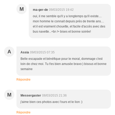
M
ma-ger-de
09/03/2015 19:42
oui, il me semble qu'il y a longtemps qu'il existe....
mon homme le connait depuis près de trente ans....
et il est vraiment chouette, et facile d'accès avec des
bus navette...<br /> bises et bonne soirée!
A
Assia
09/03/2015 07:35
Belle escapade et bénéfique pour le moral, dommage c'est
loin de chez moi. Tu t'es bien amusée bravo:) bisous et bonne
semaine
Répondre
M
Messergaster
08/03/2015 21:36
j'aime bien ces photos avec l'ours et le lion :)
Répondre