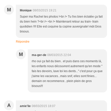
M
Monique
08/03/2015 19:21
Super ma Rachel tes photos !<br /> Tu t'es bien éclatée ça fait
du bien hein ?<br /> <br /> Maintenant retour au train- train
quotidien !!!! Elle est coquine ta copine auvergnate! mdr.Gros
bisous.
Répondre
M
ma-ger-de
08/03/2015 22:04
rho oui ça fait du bien.. et puis dans ces moments là,
les enfants nous découvrent autrement qu'en mode "
fais tes devoirs, lave toi les dents..." c'est pour ça que
j'aime les vacances...mais snif, elles sont finies...
demain on recommence.. plein plein de gros
bisous!!!
A
amie'lie
08/03/2015 18:07