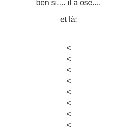
ben si.... il a osé....
et là:
<
<
<
<
<
<
<
<