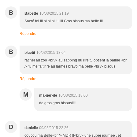
B
Babette
10/03/2015 21:19
Sacré toi !!! hi hi hi !!!!!!!! Gros bisous ma belle !!!
Répondre
B
bluetit
10/03/2015 13:04
rachel au zoo <br /> au zapping du rire tu obtient la palme <br
/> tu me fait rire au larmes bravo ma belle <br /> bisous
Répondre
M
ma-ger-de
10/03/2015 18:00
de gros gros bisous!!!!
D
danielle
09/03/2015 22:26
coucou ma Belle<br /> MDR !!<br /> une super journée , et