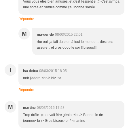
Vous vous êtes bien amusés, et c'est l'essentiel ;)) c'est sympa
une sortie en famille comme ça ! bonne soirée.
Répondre
M
ma-ger-de
08/03/2015 22:01
rho oui ça fait du bien à tout le monde.... déstress
assuré... et gros dodo le soir!! bisous!!!
I
isa debat
08/03/2015 18:05
mdr j'adore <br /> biz isa
Répondre
M
martine
08/03/2015 17:58
Trop drôle. ça devait être génial.<br /> Bonne fin de
journée<br /> Gros bisous<br /> martine