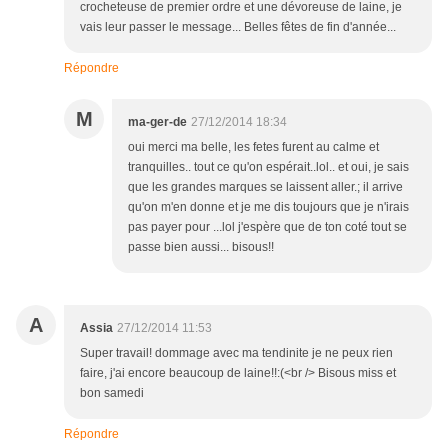
crocheteuse de premier ordre et une dévoreuse de laine, je
vais leur passer le message... Belles fêtes de fin d'année...
Répondre
M
ma-ger-de
27/12/2014 18:34
oui merci ma belle, les fetes furent au calme et
tranquilles.. tout ce qu'on espérait..lol.. et oui, je sais
que les grandes marques se laissent aller.; il arrive
qu'on m'en donne et je me dis toujours que je n'irais
pas payer pour ...lol j'espère que de ton coté tout se
passe bien aussi... bisous!!
A
Assia
27/12/2014 11:53
Super travail! dommage avec ma tendinite je ne peux rien
faire, j'ai encore beaucoup de laine!!:(<br /> Bisous miss et
bon samedi
Répondre