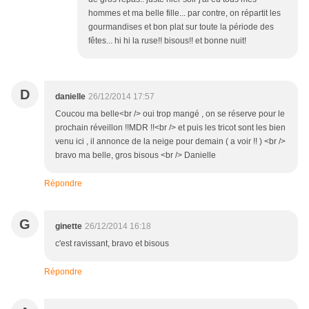
hommes et ma belle fille... par contre, on répartit les
gourmandises et bon plat sur toute la période des
fêtes... hi hi la ruse!! bisous!! et bonne nuit!
D
danielle
26/12/2014 17:57
Coucou ma belle<br /> oui trop mangé , on se réserve pour le
prochain réveillon !!MDR !!<br /> et puis les tricot sont les bien
venu ici , il annonce de la neige pour demain ( a voir !! ) <br />
bravo ma belle, gros bisous <br /> Danielle
Répondre
G
ginette
26/12/2014 16:18
c'est ravissant, bravo et bisous
Répondre