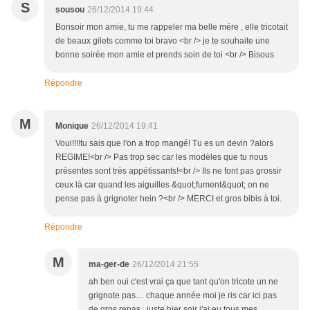
S
sousou
26/12/2014 19:44
Bonsoir mon amie, tu me rappeler ma belle mére , elle tricotait
de beaux gilets comme toi bravo <br /> je te souhaite une
bonne soirée mon amie et prends soin de toi <br /> Bisous
Répondre
M
Monique
26/12/2014 19:41
Voui!!!!tu sais que l'on a trop mangé! Tu es un devin ?alors
REGIME!<br /> Pas trop sec car les modèles que tu nous
présentes sont très appétissants!<br /> Ils ne font pas grossir
ceux là car quand les aiguilles &quot;fument&quot; on ne
pense pas à grignoter hein ?<br /> MERCI et gros bibis à toi.
Répondre
M
ma-ger-de
26/12/2014 21:55
ah ben oui c'est vrai ça que tant qu'on tricote un ne
grignote pas.... chaque année moi je ris car ici pas
de gros repas.. juste hier soir j'ai eu tous mes