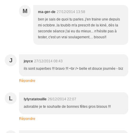
M
ma-ger-de
27/12/2014 13:58
ben je sais de quoi tu parles..j'en traine une depuis
mi octobre..la toubib m'a prescrit de la kiné, dès la
seconde séance j'ai eu du mieux... n'hésite pas à
tester, c'est un vrai soulagement.... bisous!!
J
joyce
27/12/2014 08:43
ils sont superbes !!! bravo !!! <br /> belle et douce journée - biz
Répondre
L
lylyratatouille
26/12/2014 22:07
adorable je te souhaite de bonnes fêtes gros bisous !!!
Répondre