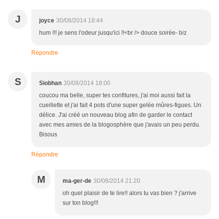
J
joyce
30/08/2014 18:44
hum !!! je sens l'odeur jusqu'ici !!<br /> douce soirée- biz
Répondre
S
Siobhan
30/08/2014 18:00
coucou ma belle, super tes confitures, j'ai moi aussi fait la
cueillette et j'ai fait 4 pots d'une super gelée mûres-figues. Un
délice. J'ai créé un nouveau blog afin de garder le contact
avec mes amies de la blogosphère que j'avais un peu perdu.
Bisous
Répondre
M
ma-ger-de
30/08/2014 21:20
oh quel plaisir de te lire!! alors tu vas bien ? j'arrive
sur ton blog!!!