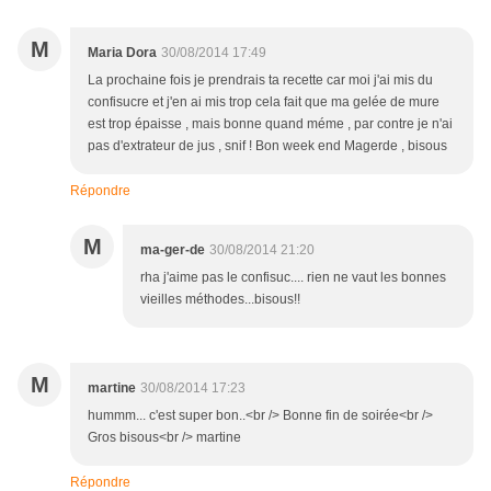
M
Maria Dora
30/08/2014 17:49
La prochaine fois je prendrais ta recette car moi j'ai mis du
confisucre et j'en ai mis trop cela fait que ma gelée de mure
est trop épaisse , mais bonne quand méme , par contre je n'ai
pas d'extrateur de jus , snif ! Bon week end Magerde , bisous
Répondre
M
ma-ger-de
30/08/2014 21:20
rha j'aime pas le confisuc.... rien ne vaut les bonnes
vieilles méthodes...bisous!!
M
martine
30/08/2014 17:23
hummm... c'est super bon..<br /> Bonne fin de soirée<br />
Gros bisous<br /> martine
Répondre