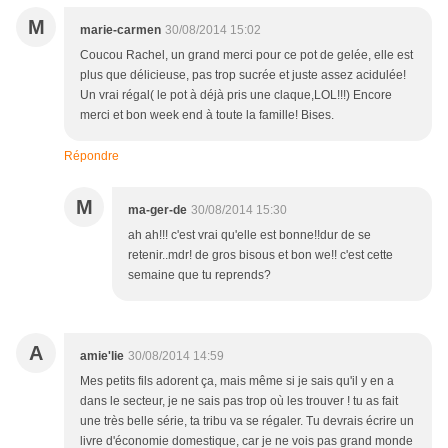
M
marie-carmen
30/08/2014 15:02
Coucou Rachel, un grand merci pour ce pot de gelée, elle est
plus que délicieuse, pas trop sucrée et juste assez acidulée!
Un vrai régal( le pot à déjà pris une claque,LOL!!!) Encore
merci et bon week end à toute la famille! Bises.
Répondre
M
ma-ger-de
30/08/2014 15:30
ah ah!!! c'est vrai qu'elle est bonne!!dur de se
retenir..mdr! de gros bisous et bon we!! c'est cette
semaine que tu reprends?
A
amie'lie
30/08/2014 14:59
Mes petits fils adorent ça, mais même si je sais qu'il y en a
dans le secteur, je ne sais pas trop où les trouver ! tu as fait
une très belle série, ta tribu va se régaler. Tu devrais écrire un
livre d'économie domestique, car je ne vois pas grand monde