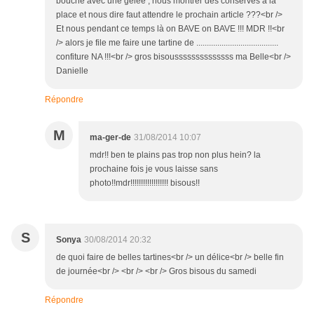
bouche avec une gelée , nous montrer des conserves à la
place et nous dire faut attendre le prochain article ???<br />
Et nous pendant ce temps là on BAVE on BAVE !!! MDR !!<br
/> alors je file me faire une tartine de .......................................
confiture NA !!!<br /> gros bisoussssssssssssss ma Belle<br />
Danielle
Répondre
M
ma-ger-de
31/08/2014 10:07
mdr!! ben te plains pas trop non plus hein? la
prochaine fois je vous laisse sans
photo!!mdr!!!!!!!!!!!!!!!!!! bisous!!
S
Sonya
30/08/2014 20:32
de quoi faire de belles tartines<br /> un délice<br /> belle fin
de journée<br /> <br /> <br /> Gros bisous du samedi
Répondre