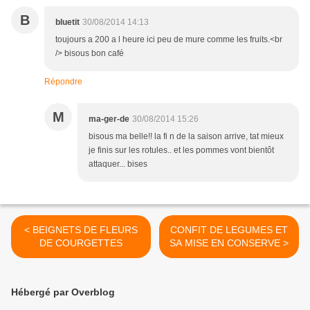
B
bluetit
30/08/2014 14:13
toujours a 200 a l heure ici peu de mure comme les fruits.<br
/> bisous bon café
Répondre
M
ma-ger-de
30/08/2014 15:26
bisous ma belle!! la fi n de la saison arrive, tat mieux
je finis sur les rotules.. et les pommes vont bientôt
attaquer... bises
< BEIGNETS DE FLEURS
CONFIT DE LEGUMES ET
DE COURGETTES
SA MISE EN CONSERVE >
Hébergé par Overblog