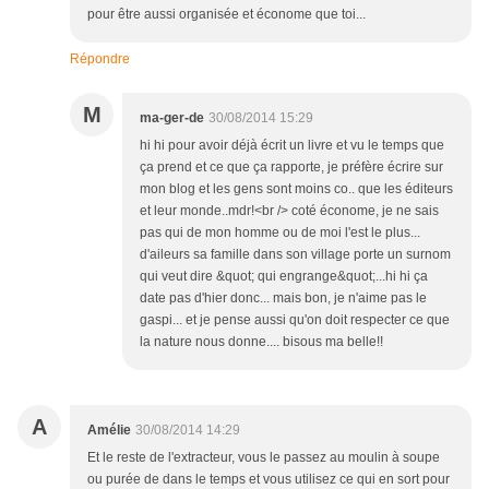
pour être aussi organisée et économe que toi...
Répondre
M
ma-ger-de
30/08/2014 15:29
hi hi pour avoir déjà écrit un livre et vu le temps que
ça prend et ce que ça rapporte, je préfère écrire sur
mon blog et les gens sont moins co.. que les éditeurs
et leur monde..mdr!<br /> coté économe, je ne sais
pas qui de mon homme ou de moi l'est le plus...
d'aileurs sa famille dans son village porte un surnom
qui veut dire &quot; qui engrange&quot;...hi hi ça
date pas d'hier donc... mais bon, je n'aime pas le
gaspi... et je pense aussi qu'on doit respecter ce que
la nature nous donne.... bisous ma belle!!
A
Amélie
30/08/2014 14:29
Et le reste de l'extracteur, vous le passez au moulin à soupe
ou purée de dans le temps et vous utilisez ce qui en sort pour