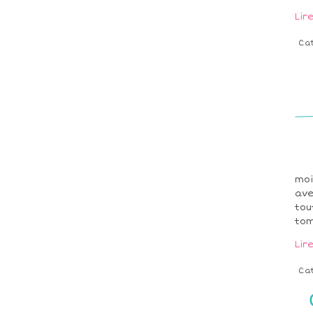
Lir
Ca
moi
ave
tou
tom
Lir
Ca