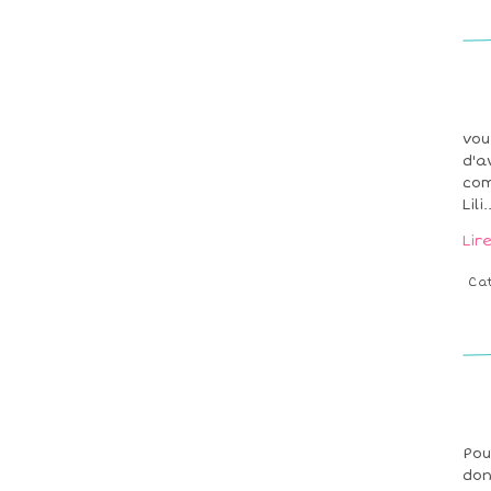
vou
d'a
com
Lil
Lir
Ca
Pou
don