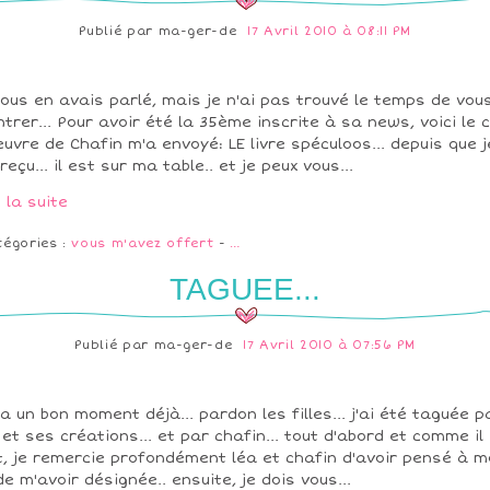
Publié par
ma-ger-de
17 Avril 2010 à 08:11 PM
vous en avais parlé, mais je n'ai pas trouvé le temps de vous
trer... Pour avoir été la 35ème inscrite à sa news, voici le 
euvre de Chafin m'a envoyé: LE livre spéculoos... depuis que j
i reçu... il est sur ma table.. et je peux vous...
e la suite
tégories :
vous m'avez offert
-
…
TAGUEE...
Publié par
ma-ger-de
17 Avril 2010 à 07:56 PM
y a un bon moment déjà... pardon les filles... j'ai été taguée p
 et ses créations... et par chafin... tout d'abord et comme il
t, je remercie profondément léa et chafin d'avoir pensé à m
de m'avoir désignée.. ensuite, je dois vous...