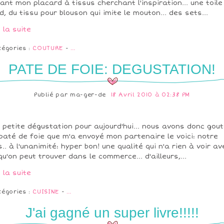
ant mon placard à tissus cherchant l'inspiration... une toile
d, du tissu pour blouson qui imite le mouton... des sets...
e la suite
tégories :
COUTURE
-
…
PATE DE FOIE: DEGUSTATION!
Publié par
ma-ger-de
18 Avril 2010 à 02:38 PM
 petite dégustation pour aujourd'hui... nous avons donc gou
paté de foie que m'a envoyé mon partenaire le voici: notre
s.. à l'unanimité: hyper bon! une qualité qui n'a rien à voir av
qu'on peut trouver dans le commerce... d'ailleurs,...
e la suite
tégories :
CUISINE
-
…
J'ai gagné un super livre!!!!!