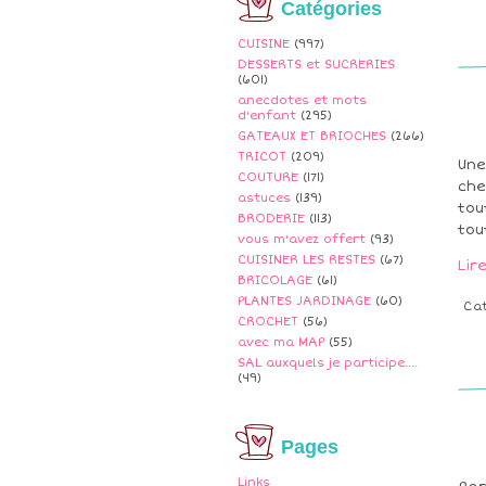
Catégories
CUISINE
(997)
DESSERTS et SUCRERIES
(601)
anecdotes et mots
d'enfant
(295)
GATEAUX ET BRIOCHES
(266)
TRICOT
(209)
Une
COUTURE
(171)
che
astuces
(139)
tou
BRODERIE
(113)
tou
vous m'avez offert
(93)
CUISINER LES RESTES
(67)
Lir
BRICOLAGE
(61)
PLANTES JARDINAGE
(60)
Ca
CROCHET
(56)
avec ma MAP
(55)
SAL auxquels je participe....
(49)
Pages
Links