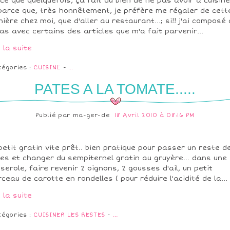
ce que quelquefois, ça fait du bien de ne pas avoir à cuisiner
parce que, très honnêtement, je préfère me régaler de cett
ière chez moi, que d'aller au restaurant...; si!! j'ai composé
as avec certains des articles que m'a fait parvenir...
e la suite
tégories :
CUISINE
-
…
PATES A LA TOMATE.....
Publié par
ma-ger-de
18 Avril 2010 à 08:16 PM
petit gratin vite prêt.. bien pratique pour passer un reste d
es et changer du sempiternel gratin au gruyère... dans une
serole, faire revenir 2 oignons, 2 gousses d'ail, un petit
ceau de carotte en rondelles ( pour réduire l'acidité de la...
e la suite
tégories :
CUISINER LES RESTES
-
…