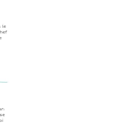
 le
chef
e
ar:
 se
oi