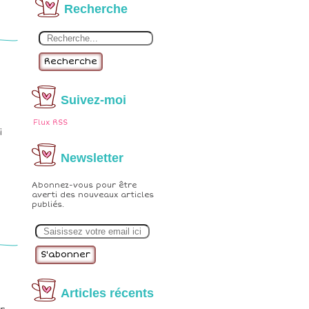
Recherche
Recherche
Suivez-moi
Flux RSS
i
Newsletter
Abonnez-vous pour être
averti des nouveaux articles
publiés.
E
m
a
i
l
Articles récents