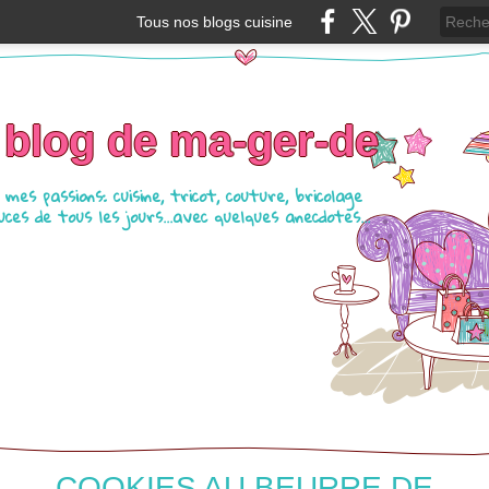
Tous nos blogs cuisine
 blog de ma-ger-de
mes passions: cuisine, tricot, couture, bricolage
ces de tous les jours...avec quelques anecdotes...
COOKIES AU BEURRE DE