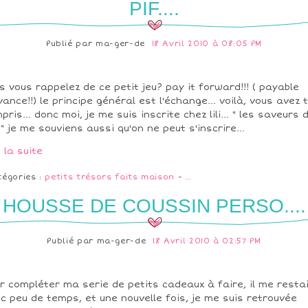
PIF....
Publié par
ma-ger-de
18 Avril 2010 à 08:05 PM
s vous rappelez de ce petit jeu? pay it forward!!! ( payable
vance!!) le principe général est l'échange... voilà, vous avez 
pris... donc moi, je me suis inscrite chez lili... " les saveurs 
i.." je me souviens aussi qu'on ne peut s'inscrire...
e la suite
tégories :
petits trésors faits maison
-
…
HOUSSE DE COUSSIN PERSO....
Publié par
ma-ger-de
18 Avril 2010 à 02:57 PM
r compléter ma serie de petits cadeaux à faire, il me resta
c peu de temps, et une nouvelle fois, je me suis retrouvée