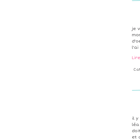
je 
mon
d'o
l'a
Lir
Ca
il 
léa
doi
et 