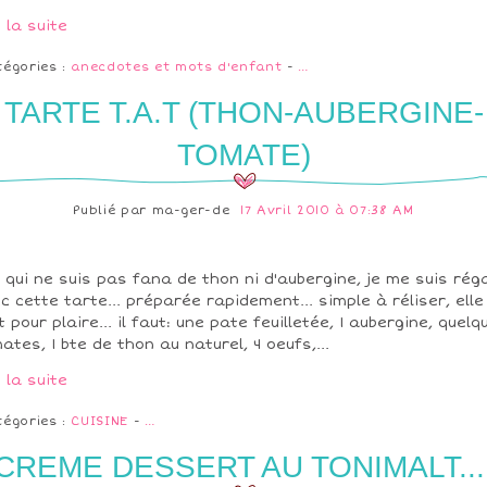
e la suite
tégories :
anecdotes et mots d'enfant
-
…
TARTE T.A.T (THON-AUBERGINE-
TOMATE)
Publié par
ma-ger-de
17 Avril 2010 à 07:38 AM
 qui ne suis pas fana de thon ni d'aubergine, je me suis rég
c cette tarte... préparée rapidement... simple à réliser, elle
t pour plaire... il faut: une pate feuilletée, 1 aubergine, quelq
ates, 1 bte de thon au naturel, 4 oeufs,...
e la suite
tégories :
CUISINE
-
…
CREME DESSERT AU TONIMALT...