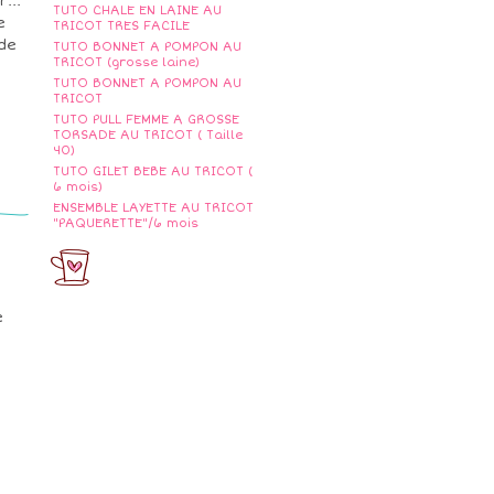
...
TUTO CHALE EN LAINE AU
e
TRICOT TRES FACILE
 de
TUTO BONNET A POMPON AU
TRICOT (grosse laine)
TUTO BONNET A POMPON AU
TRICOT
TUTO PULL FEMME A GROSSE
TORSADE AU TRICOT ( Taille
40)
TUTO GILET BEBE AU TRICOT (
6 mois)
ENSEMBLE LAYETTE AU TRICOT
"PAQUERETTE"/6 mois
e