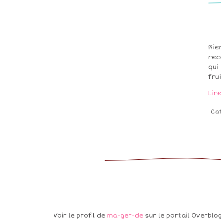
Rie
rec
qui
fru
Lir
Ca
Voir le profil de
ma-ger-de
sur le portail Overblo