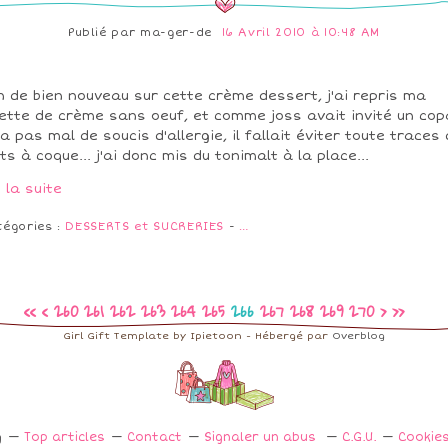
Publié par
ma-ger-de
16 Avril 2010 à 10:48 AM
n de bien nouveau sur cette crème dessert, j'ai repris ma
ette de crème sans oeuf, et comme joss avait invité un cop
 a pas mal de soucis d'allergie, il fallait éviter toute traces
its à coque... j'ai donc mis du tonimalt à la place...
e la suite
tégories :
DESSERTS et SUCRERIES
-
…
200
210
220
230
240
250
280
290
300
<<
<
260
261
262
263
264
265
266
267
268
269
270
>
>>
Girl Gift Template by Ipietoon - Hébergé par
Overblog
g
Top articles
Contact
Signaler un abus
C.G.U.
Cookie