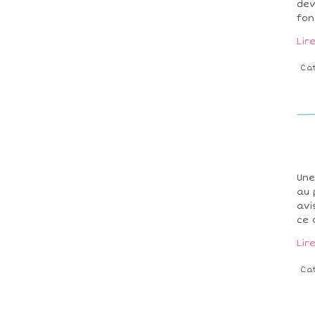
dev
fon
Lir
Ca
Une
au 
avi
ce 
Lir
Ca