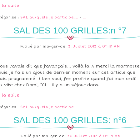
e la suite
tégories :
SAL auxquels je participe....
-
…
SAL DES 100 GRILLES:n °7
Publié par
ma-ger-de
21 Juillet 2012 à 09:18 AM
vous l'avais dit que j'avançais... voilà la 7: merci la marmotte
puis je fais un ajout de dernier moment sur cet article que
vais programmé...( ben voui, j'en profite quand j'ai mon ordi)..
ez vite chez Domi, ICI... il y a un séjour dans...
e la suite
tégories :
SAL auxquels je participe....
-
…
SAL DES 100 GRILLES: n°6
Publié par
ma-ger-de
20 Juillet 2012 à 09:14 AM