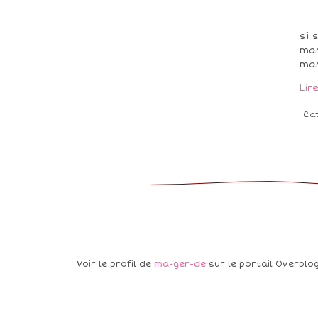
si 
mar
mar
Lir
Ca
Voir le profil de
ma-ger-de
sur le portail Overblo