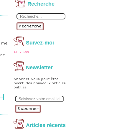
Recherche
Recherche
Suivez-moi
e me
Flux RSS
tre
Newsletter
Abonnez-vous pour être
averti des nouveaux articles
publiés.
E
H
m
a
i
l
Articles récents