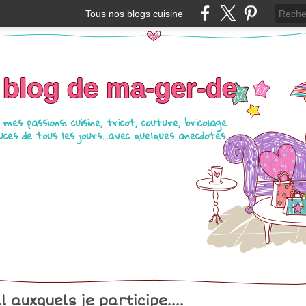
Tous nos blogs cuisine
 blog de ma-ger-de
mes passions: cuisine, tricot, couture, bricolage
ces de tous les jours...avec quelques anecdotes...
l auxquels je participe....