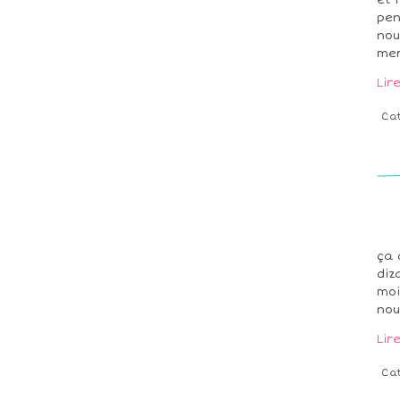
et 
pen
nou
mer
Lir
Ca
ça 
diz
moi
nou
Lir
Ca