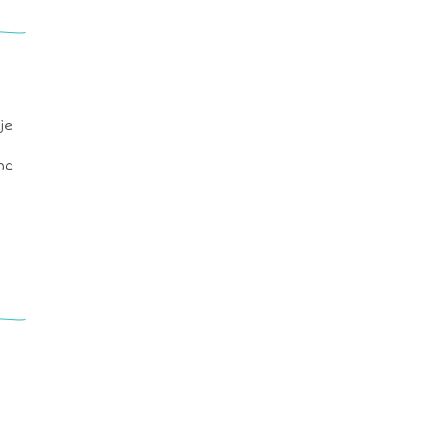
je
nc