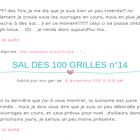
ff!! des fois je me dis que je suis bien un peu timbrée!!! nn
lement je croule sous les ouvrages en cours, mais en plus j
nscris à des sal... 3 en ce moment!!!!!!!! celui ci se passe che
ph lotus.... ICI.... je rends donc aujourd'hui ma...
e la suite
tégories :
SAL auxquels je participe....
-
…
SAL DES 100 GRILLES n°14
Publié par
ma-ger-de
15 Novembre 2012 à 10:15 AM
st la dernière que j'ai à vous montrer, la suivante est juste
rimée... mais je dois vous dire que je suis un peu débordée 
 ouvrages en cours, et ceux prévus pour noel.. d'ailleurs dan
 prochains jours, je serais un peu moins présente...
e la suite