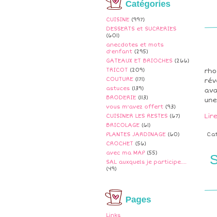
Catégories
CUISINE
(997)
DESSERTS et SUCRERIES
(601)
anecdotes et mots
d'enfant
(295)
GATEAUX ET BRIOCHES
(266)
TRICOT
(209)
rho
COUTURE
(171)
rév
astuces
(139)
ava
BRODERIE
(113)
une
vous m'avez offert
(93)
Lir
CUISINER LES RESTES
(67)
BRICOLAGE
(61)
PLANTES JARDINAGE
(60)
Ca
CROCHET
(56)
avec ma MAP
(55)
SAL auxquels je participe....
(49)
Pages
Links