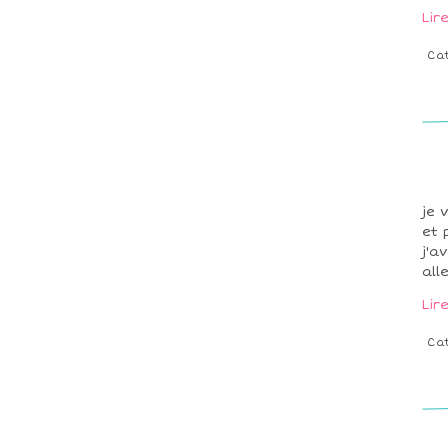
Lir
Ca
je 
et 
j'a
all
Lir
Ca