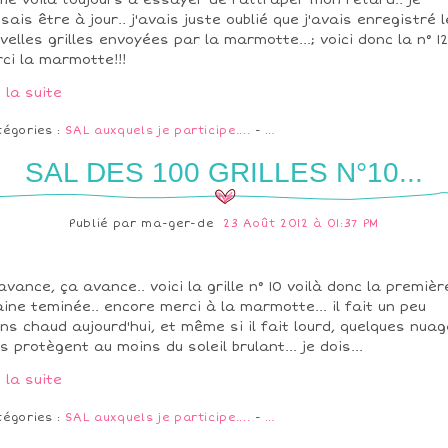
me voilà toujours à essayer de rattraper mon retard.. je
sais être à jour.. j'avais juste oublié que j'avais enregistré 
velles grilles envoyées par la marmotte...; voici donc la n° 12
ci la marmotte!!!
e la suite
tégories :
SAL auxquels je participe....
-
…
SAL DES 100 GRILLES N°10...
Publié par
ma-ger-de
23 Août 2012 à 01:37 PM
avance, ça avance.. voici la grille n° 10 voilà donc la premièr
aine teminée.. encore merci à la marmotte... il fait un peu
ns chaud aujourd'hui, et même si il fait lourd, quelques nua
s protègent au moins du soleil brulant... je dois...
e la suite
tégories :
SAL auxquels je participe....
-
…