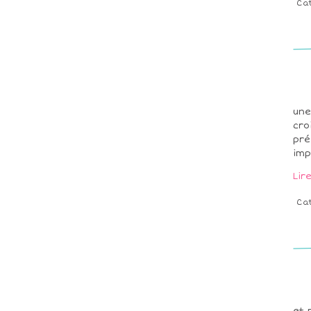
Ca
une
cro
pré
imp
Lir
Ca