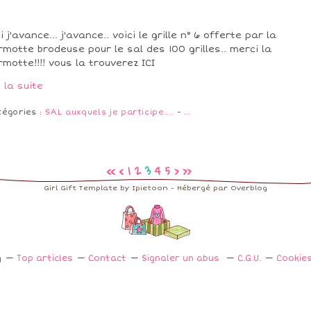
si j'avance... j'avance.. voici le grille n° 6 offerte par la
motte brodeuse pour le sal des 100 grilles.. merci la
motte!!!! vous la trouverez ICI
e la suite
tégories :
SAL auxquels je participe....
-
…
<<
<
1
2
3
4
5
>
>>
Girl Gift Template by Ipietoon - Hébergé par
Overblog
g
Top articles
Contact
Signaler un abus
C.G.U.
Cookie