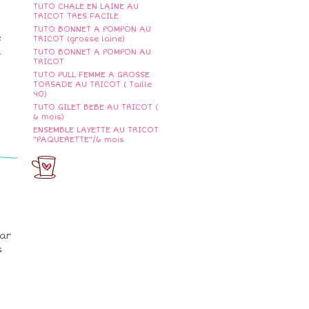
TUTO CHALE EN LAINE AU
TRICOT TRES FACILE
TUTO BONNET A POMPON AU
e
TRICOT (grosse laine)
z
TUTO BONNET A POMPON AU
TRICOT
TUTO PULL FEMME A GROSSE
TORSADE AU TRICOT ( Taille
40)
TUTO GILET BEBE AU TRICOT (
6 mois)
ENSEMBLE LAYETTE AU TRICOT
"PAQUERETTE"/6 mois
par
s