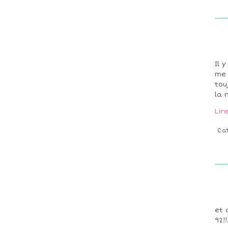
Il 
me 
tou
la 
Lir
Ca
et 
92!!!