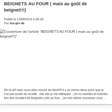
BEIGNETS AU FOUR ( mais au goût de
beignet!!!)
Publié le 13/09/2010 à 08:26
Par
ma-ger-de
Oh là là!! mais vous allez mourir de faim!!!!! il y au moins deux jours que je
n'ai pas posté de recette.. vite vite je me rattrappe... j'ai vu maintes et maintes
fois des recettes de beignets cuits au four... j'ai moi même souvenez vous un
petit appareil...