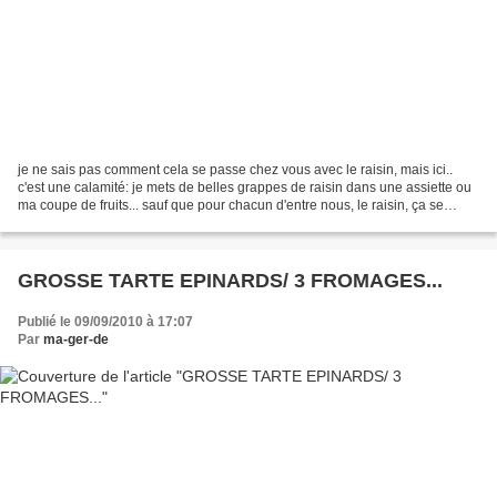
je ne sais pas comment cela se passe chez vous avec le raisin, mais ici..
c'est une calamité: je mets de belles grappes de raisin dans une assiette ou
ma coupe de fruits... sauf que pour chacun d'entre nous, le raisin, ça se
grappille.... du coup, très...
GROSSE TARTE EPINARDS/ 3 FROMAGES...
Publié le 09/09/2010 à 17:07
Par
ma-ger-de