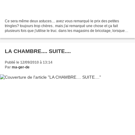
Ce sera même deux astuces.... avez vous remarqué le prix des petites
tringles? toujours trop chères.. mais j'ai remarqué une chose et ça fait
plusieurs fois que j'utilise le truc. dans les magasins de bricolage, lorsque
vous allez au rayon de découpe...
LA CHAMBRE.... SUITE....
Publié le 12/09/2010 à 13:14
Par
ma-ger-de