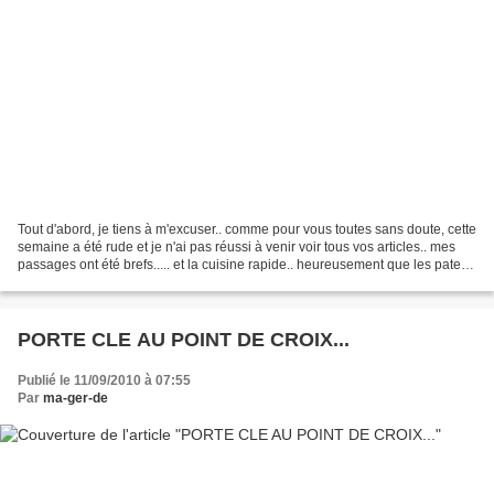
Tout d'abord, je tiens à m'excuser.. comme pour vous toutes sans doute, cette
semaine a été rude et je n'ai pas réussi à venir voir tous vos articles.. mes
passages ont été brefs..... et la cuisine rapide.. heureusement que les pates
et steaks hachés...
PORTE CLE AU POINT DE CROIX...
Publié le 11/09/2010 à 07:55
Par
ma-ger-de