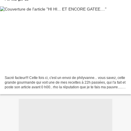
Sacré facteur!!! Cette fois ci, c'est un envoi de philyvanne... vous savez, cette
grande gourmande qui voit une de mes recettes à 22h passées, qui l'a fait et
poste son article avant 0 h00.. rho la réputation que je te fais ma pauvre.......
le pire, c'est...