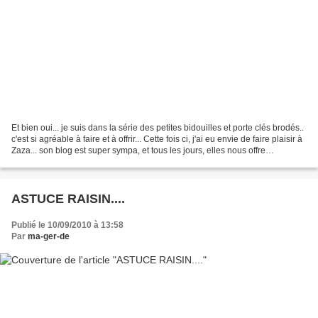
Et bien oui... je suis dans la série des petites bidouilles et porte clés brodés..
c'est si agréable à faire et à offrir... Cette fois ci, j'ai eu envie de faire plaisir à
Zaza... son blog est super sympa, et tous les jours, elles nous offre
quelques...
ASTUCE RAISIN....
Publié le 10/09/2010 à 13:58
Par
ma-ger-de